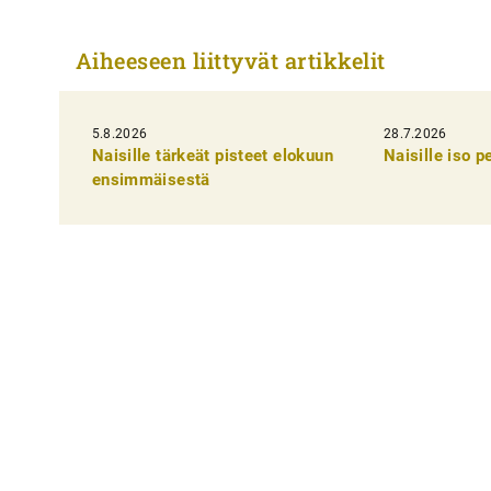
r
t
Aiheeseen liittyvät artikkelit
i
k
5.8.2026
k
28.7.2026
Naisille tärkeät pisteet elokuun
Naisille iso 
e
ensimmäisestä
l
i
e
n
s
e
l
a
u