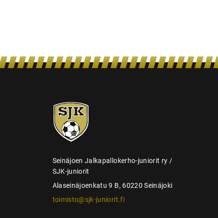
s
SJK-
juniorit
Seinäjoen Jalkapallokerho-juniorit ry /
SJK-juniorit
Alaseinäjoenkatu 9 B, 60220 Seinäjoki
toimisto@sjk-juniorit.fi