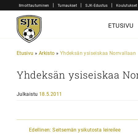
Siirry
|
|
|
Ilmoittautuminen
Turnaukset
SJK-Edustus
Koulutukset
sisältöön
Sjk-
ETUSIVU
Juniorit
Etusivu
»
Arkisto
»
Yhdeksän ysiseiskaa Norrvallaan
Yhdeksän ysiseiskaa No
Julkaistu
18.5.2011
A
Edellinen:
Seitsemän ysikutosta leireilee