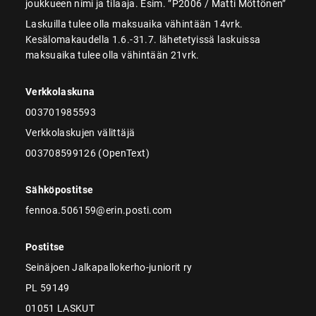
joukkueen nimi ja tilaaja. Esim. ”P2006 / Matti Möttönen”
Laskuilla tulee olla maksuaika vähintään 14vrk.
Kesälomakaudella 1.6.-31.7. lähetetyissä laskuissa
maksuaika tulee olla vähintään 21vrk.
Verkkolaskuna
003701985593
Verkkolaskujen välittäjä
003708599126 (OpenText)
Sähköpostitse
fennoa.506159@erin.posti.com
Postitse
Seinäjoen Jalkapallokerho-juniorit ry
PL 59149
01051 LASKUT