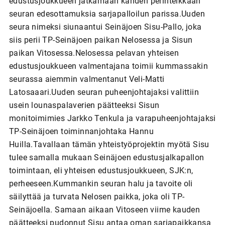
edustusjoukkueen jatkamaan kahden perinteikkään
seuran edesottamuksia sarjapalloilun parissa.Uuden
seura nimeksi siunaantui Seinäjoen Sisu-Pallo, joka
siis perii TP-Seinäjoen paikan Nelosessa ja Sisun
paikan Vitosessa.Nelosessa pelavan yhteisen
edustusjoukkueen valmentajana toimii kummassakin
seurassa aiemmin valmentanut Veli-Matti
Latosaaari.Uuden seuran puheenjohtajaksi valittiin
usein lounaspalaverien päätteeksi Sisun
monitoimimies Jarkko Tenkula ja varapuheenjohtajaksi
TP-Seinäjoen toiminnanjohtaka Hannu
Huilla.Tavallaan tämän yhteistyöprojektin myötä Sisu
tulee samalla mukaan Seinäjoen edustusjalkapallon
toimintaan, eli yhteisen edustusjoukkueen, SJK:n,
perheeseen.Kummankin seuran halu ja tavoite oli
säilyttää ja turvata Nelosen paikka, joka oli TP-
Seinäjoella. Samaan aikaan Vitoseen viime kauden
päätteeksi pudonnut Sisu antaa oman sarjapaikkansa