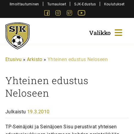
Siirry
|
|
|
Ilmoittautuminen
Turnaukset
SJK-Edustus
Koulutukset
sisältöön
Facebook
Instagram
Twitter
Youtube
Sjk-
Juniorit
Etusivu
»
Arkisto
»
Yhteinen edustus Neloseen
Yhteinen edustus
Neloseen
Julkaistu
19.3.2010
TP-Seinäjoki ja Seinäjoen Sisu perustivat yhteisen