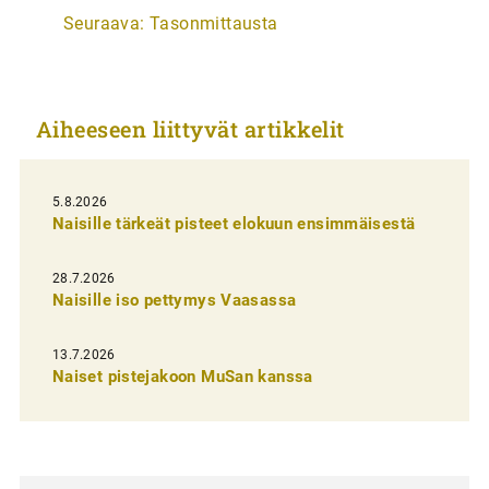
Seuraava:
Tasonmittausta
t
i
k
Aiheeseen liittyvät artikkelit
k
e
l
5.8.2026
Naisille tärkeät pisteet elokuun ensimmäisestä
i
e
28.7.2026
n
Naisille iso pettymys Vaasassa
s
13.7.2026
e
Naiset pistejakoon MuSan kanssa
l
a
u