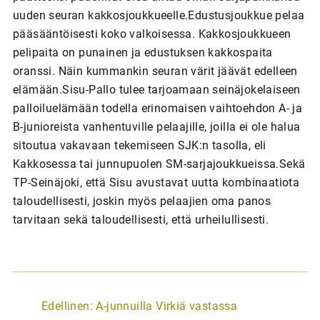
uuden seuran kakkosjoukkueelle.Edustusjoukkue pelaa
pääsääntöisesti koko valkoisessa. Kakkosjoukkueen
pelipaita on punainen ja edustuksen kakkospaita
oranssi. Näin kummankin seuran värit jäävät edelleen
elämään.Sisu-Pallo tulee tarjoamaan seinäjokelaiseen
palloiluelämään todella erinomaisen vaihtoehdon A- ja
B-junioreista vanhentuville pelaajille, joilla ei ole halua
sitoutua vakavaan tekemiseen SJK:n tasolla, eli
Kakkosessa tai junnupuolen SM-sarjajoukkueissa.Sekä
TP-Seinäjoki, että Sisu avustavat uutta kombinaatiota
taloudellisesti, joskin myös pelaajien oma panos
tarvitaan sekä taloudellisesti, että urheilullisesti.
A
Edellinen:
A-junnuilla Virkiä vastassa
r