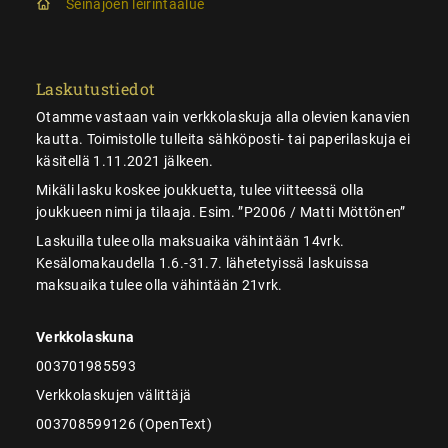
Seinäjoen leirintäalue
Laskutustiedot
Otamme vastaan vain verkkolaskuja alla olevien kanavien
kautta. Toimistolle tulleita sähköposti- tai paperilaskuja ei
käsitellä 1.11.2021 jälkeen.
Mikäli lasku koskee joukkuetta, tulee viitteessä olla
joukkueen nimi ja tilaaja. Esim. ”P2006 / Matti Möttönen”
Laskuilla tulee olla maksuaika vähintään 14vrk.
Kesälomakaudella 1.6.-31.7. lähetetyissä laskuissa
maksuaika tulee olla vähintään 21vrk.
Verkkolaskuna
003701985593
Verkkolaskujen välittäjä
003708599126 (OpenText)