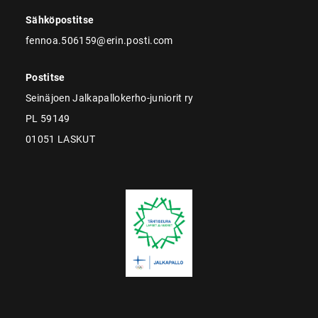
Sähköpostitse
fennoa.506159@erin.posti.com
Postitse
Seinäjoen Jalkapallokerho-juniorit ry
PL 59149
01051 LASKUT