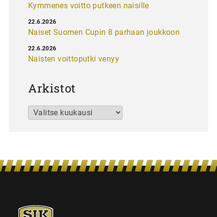
Kymmenes voitto putkeen naisille
22.6.2026
Naiset Suomen Cupin 8 parhaan joukkoon
22.6.2026
Naisten voittoputki venyy
Arkistot
Arkistot
SJK-