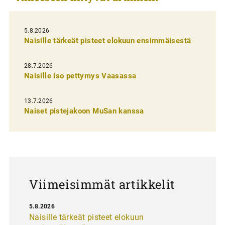
e
l
i
5.8.2026
Naisille tärkeät pisteet elokuun ensimmäisestä
e
n
28.7.2026
Naisille iso pettymys Vaasassa
s
e
13.7.2026
l
Naiset pistejakoon MuSan kanssa
a
u
s
Viimeisimmät artikkelit
5.8.2026
Naisille tärkeät pisteet elokuun