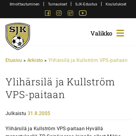
Siirry
|
|
|
Ilmoittautuminen
Turnaukset
SJK-Edustus
Koulutukset
sisältöön
Facebook
Instagram
Twitter
Youtube
Sjk-
Juniorit
Etusivu
»
Arkisto
»
Ylihärsilä ja Kullström VPS-paitaan
Ylihärsilä ja Kullström
VPS-paitaan
Julkaistu
31.8.2005
Ylihärsilä ja Kullström VPS-paitaan Hyvällä