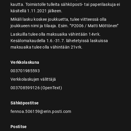
kautta. Toimistolle tulleita sähköposti- tai paperilaskuja ei
käsitellä 1.11.2021 jälkeen.
Mikäli lasku koskee joukkuetta, tulee viitteessä olla
joukkueen nimi ja tilaaja. Esim. ”P2006 / Matti Möttönen”
Laskuilla tulee olla maksuaika vähintään 14vrk.
Kesälomakaudella 1.6.-31.7. lähetetyissä laskuissa
maksuaika tulee olla vähintään 21vrk.
Verkkolaskuna
003701985593
Verkkolaskujen välittäjä
003708599126 (OpenText)
Sähköpostitse
fennoa.506159@erin.posti.com
Postitse