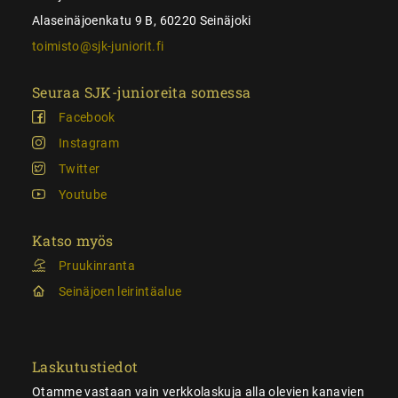
Alaseinäjoenkatu 9 B, 60220 Seinäjoki
toimisto@sjk-juniorit.fi
Seuraa SJK-junioreita somessa
Facebook
Instagram
Twitter
Youtube
Katso myös
Pruukinranta
Seinäjoen leirintäalue
Laskutustiedot
Otamme vastaan vain verkkolaskuja alla olevien kanavien