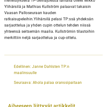
menestyksellä TP-Seinäjoessa lainalla olleet Mikko
Ylihärsilä ja Mathias Kullström palaavat takaisin
Vaasan Palloseuraan kauden
ratkaisupeleihin.Ylihärsilä pelasi TP:ssä yhdeksän
sarjaottelua ja yhden cupin ottelun tehden niissä
yhteensä seitsemän maalia. Kullströmin tilastoihin
merkittiin neljä sarjaottelua ja cup-ottelu.
A
Edellinen:
Janne Dahlsten TP:n
r
maalinsuulle
t
Seuraava:
Ahola palaa oranssipaitaan
i
k
k
Aiheeseen liittyvät artikkelit