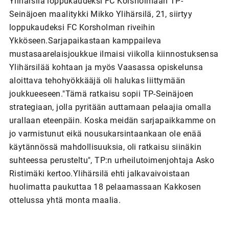
Ylihärsilä loppukaudeksi FC Korsholmaan TP-
Seinäjoen maalitykki Mikko Ylihärsilä, 21, siirtyy
loppukaudeksi FC Korsholman riveihin
Ykköseen.Sarjapaikastaan kamppaileva
mustasaarelaisjoukkue ilmaisi viikolla kiinnostuksensa
Ylihärsilää kohtaan ja myös Vaasassa opiskelunsa
aloittava tehohyökkääjä oli halukas liittymään
joukkueeseen."Tämä ratkaisu sopii TP-Seinäjoen
strategiaan, jolla pyritään auttamaan pelaajia omalla
urallaan eteenpäin. Koska meidän sarjapaikkamme on
jo varmistunut eikä nousukarsintaankaan ole enää
käytännössä mahdollisuuksia, oli ratkaisu siinäkin
suhteessa perusteltu", TP:n urheilutoimenjohtaja Asko
Ristimäki kertoo.Ylihärsilä ehti jalkavaivoistaan
huolimatta paukuttaa 18 pelaamassaan Kakkosen
ottelussa yhtä monta maalia.