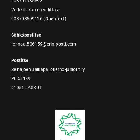
003701985593
Verkkolaskujen välittäjä
003708599126 (OpenText)
Sähköpostitse
fennoa.506159@erin.posti.com
Postitse
Seinäjoen Jalkapallokerho-juniorit ry
PL 59149
01051 LASKUT