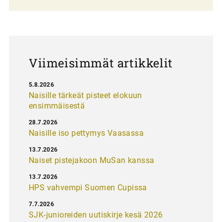
l
a
u
s
Viimeisimmät artikkelit
5.8.2026
Naisille tärkeät pisteet elokuun
ensimmäisestä
28.7.2026
Naisille iso pettymys Vaasassa
13.7.2026
Naiset pistejakoon MuSan kanssa
13.7.2026
HPS vahvempi Suomen Cupissa
7.7.2026
SJK-junioreiden uutiskirje kesä 2026