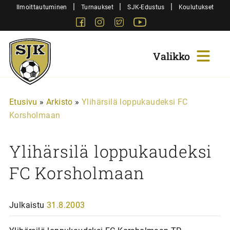
Siirry
|
|
|
Ilmoittautuminen
Turnaukset
SJK-Edustus
Koulutukset
sisältöön
Facebook
Instagram
Twitter
Youtube
Sjk-
Juniorit
Etusivu
»
Arkisto
»
Ylihärsilä loppukaudeksi FC
Korsholmaan
Ylihärsilä loppukaudeksi
FC Korsholmaan
Julkaistu
31.8.2003