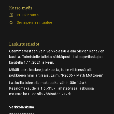
Katso myös
Pruukinranta
Seinäjoen leirintäalue
Laskutustiedot
Otamme vastaan vain verkkolaskuja alla olevien kanavien
kautta. Toimistolle tulleita sähköposti- tai paperilaskuja ei
käsitellä 1.11.2021 jälkeen.
Mikäli lasku koskee joukkuetta, tulee viitteessä olla
joukkueen nimi ja tilaaja. Esim. ”P2006 / Matti Möttönen”
Laskuilla tulee olla maksuaika vähintään 14vrk.
Kesälomakaudella 1.6.-31.7. lähetetyissä laskuissa
maksuaika tulee olla vähintään 21vrk.
Verkkolaskuna