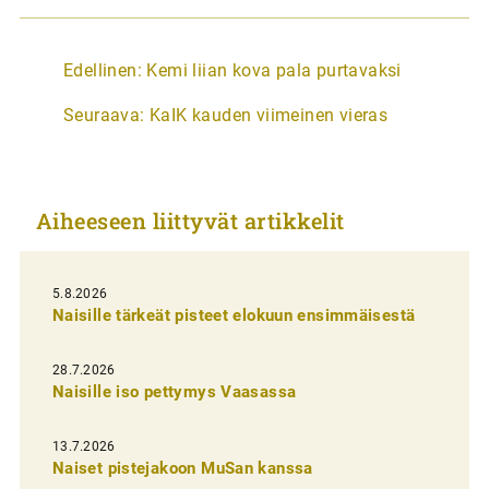
A
Edellinen:
Kemi liian kova pala purtavaksi
r
Seuraava:
KaIK kauden viimeinen vieras
t
i
k
Aiheeseen liittyvät artikkelit
k
e
l
5.8.2026
Naisille tärkeät pisteet elokuun ensimmäisestä
i
e
28.7.2026
n
Naisille iso pettymys Vaasassa
s
13.7.2026
e
Naiset pistejakoon MuSan kanssa