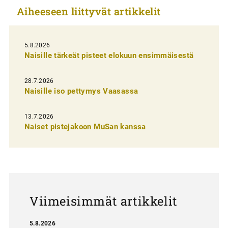
Aiheeseen liittyvät artikkelit
e
l
i
5.8.2026
Naisille tärkeät pisteet elokuun ensimmäisestä
e
n
28.7.2026
Naisille iso pettymys Vaasassa
s
e
13.7.2026
l
Naiset pistejakoon MuSan kanssa
a
u
s
Viimeisimmät artikkelit
5.8.2026