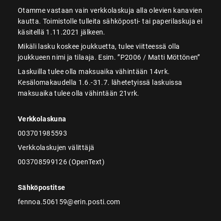
Otamme vastaan vain verkkolaskuja alla olevien kanavien
kautta. Toimistolle tulleita sähköposti- tai paperilaskuja ei
käsitellä 1.11.2021 jälkeen.
Mikäli lasku koskee joukkuetta, tulee viitteessä olla
joukkueen nimi ja tilaaja. Esim. ”P2006 / Matti Möttönen”
Laskuilla tulee olla maksuaika vähintään 14vrk.
Kesälomakaudella 1.6.-31.7. lähetetyissä laskuissa
maksuaika tulee olla vähintään 21vrk.
Verkkolaskuna
003701985593
Verkkolaskujen välittäjä
003708599126 (OpenText)
Sähköpostitse
fennoa.506159@erin.posti.com