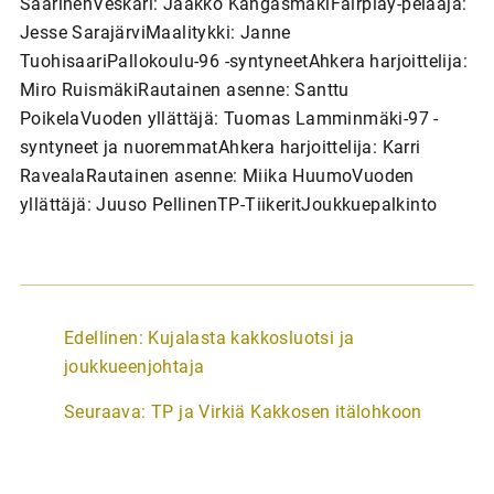
SaarinenVeskari: Jaakko KangasmäkiFairplay-pelaaja:
Jesse SarajärviMaalitykki: Janne
TuohisaariPallokoulu-96 -syntyneetAhkera harjoittelija:
Miro RuismäkiRautainen asenne: Santtu
PoikelaVuoden yllättäjä: Tuomas Lamminmäki-97 -
syntyneet ja nuoremmatAhkera harjoittelija: Karri
RavealaRautainen asenne: Miika HuumoVuoden
yllättäjä: Juuso PellinenTP-TiikeritJoukkuepalkinto
A
Edellinen:
Kujalasta kakkosluotsi ja
r
joukkueenjohtaja
t
Seuraava:
TP ja Virkiä Kakkosen itälohkoon
i
k
k