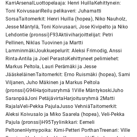
KarriArsenalLuottopelaaja: Henri HuillaKehittynein:
Toni KoivusaariReilu pelikaveri: Juhamatti
SorsaTaitomerkit: Henri Huilla (hopea), Niko Nauholz,
Jesse Mäntylä, Toni Koivusaari, Jose Kivipelto ja Niko
Lehdontie (pronssi)F93Aktiiviharjoittelijat: Petri
Pellinen, Niklas Tuovinen ja Martti
LamminmäkiJoukkuepelurit: Aleksi Frimodig, Anssi
Rinta-Antila ja Joel PerastoKehittyneet pelimiehet:
Markus Peltola, Lauri Perämäki ja Jesse
JääskeläinenTaitomerkit: Erno Ruismäki (hopea), Sami
Viljanen, Juho Mäkinen ja Markus Peltola
(pronssi)G94Harjoitusryhmä 1Ville MäntykoskiJuho
SaranpääJoni PetäjävirtaHarjoitusryhmä 2Matti
RajalaVeli-Pekka PajulaJusso VehniäTaitomerkit:
Aleksi Koivusalo ja Miko Saarela (hopea), Veli-Pekka
Pajula (pronssi)H95Tyylinikkari: Eemeli
PeltonenHymypoika: Kimi-Petteri PorthanTreenari: Ville