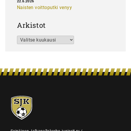
22.6.2026
Naisten voittoputki venyy
Arkistot
Arkistot
SJK-
juniorit
Seinäjoen Jalkapallokerho-juniorit ry /