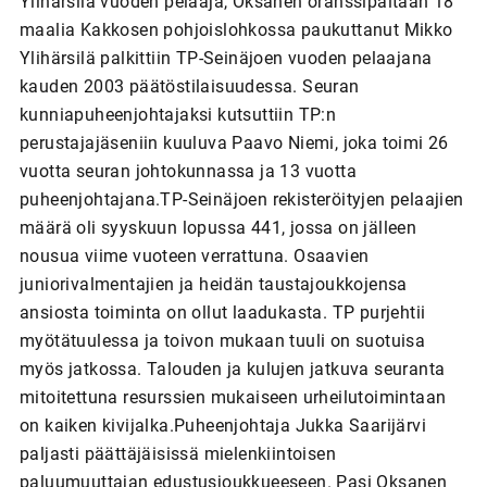
Ylihärsilä vuoden pelaaja, Oksanen oranssipaitaan 18
maalia Kakkosen pohjoislohkossa paukuttanut Mikko
Ylihärsilä palkittiin TP-Seinäjoen vuoden pelaajana
kauden 2003 päätöstilaisuudessa. Seuran
kunniapuheenjohtajaksi kutsuttiin TP:n
perustajajäseniin kuuluva Paavo Niemi, joka toimi 26
vuotta seuran johtokunnassa ja 13 vuotta
puheenjohtajana.TP-Seinäjoen rekisteröityjen pelaajien
määrä oli syyskuun lopussa 441, jossa on jälleen
nousua viime vuoteen verrattuna. Osaavien
juniorivalmentajien ja heidän taustajoukkojensa
ansiosta toiminta on ollut laadukasta. TP purjehtii
myötätuulessa ja toivon mukaan tuuli on suotuisa
myös jatkossa. Talouden ja kulujen jatkuva seuranta
mitoitettuna resurssien mukaiseen urheilutoimintaan
on kaiken kivijalka.Puheenjohtaja Jukka Saarijärvi
paljasti päättäjäisissä mielenkiintoisen
paluumuuttajan edustusjoukkueeseen. Pasi Oksanen