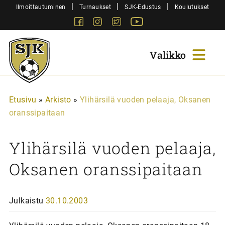
Siirry
|
|
|
Ilmoittautuminen
Turnaukset
SJK-Edustus
Koulutukset
sisältöön
Facebook
Instagram
Twitter
Youtube
Sjk-
Juniorit
Etusivu
»
Arkisto
»
Ylihärsilä vuoden pelaaja, Oksanen
oranssipaitaan
Ylihärsilä vuoden pelaaja,
Oksanen oranssipaitaan
Julkaistu
30.10.2003