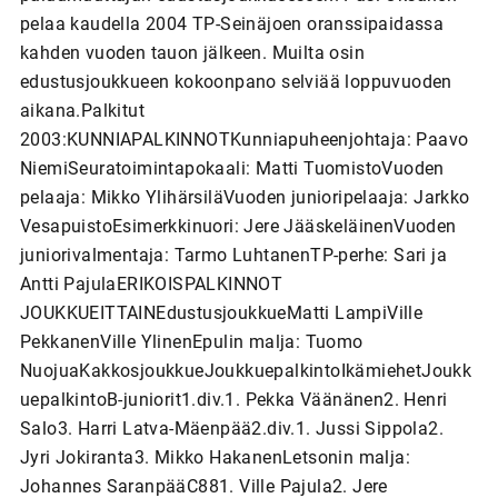
pelaa kaudella 2004 TP-Seinäjoen oranssipaidassa
kahden vuoden tauon jälkeen. Muilta osin
edustusjoukkueen kokoonpano selviää loppuvuoden
aikana.Palkitut
2003:KUNNIAPALKINNOTKunniapuheenjohtaja: Paavo
NiemiSeuratoimintapokaali: Matti TuomistoVuoden
pelaaja: Mikko YlihärsiläVuoden junioripelaaja: Jarkko
VesapuistoEsimerkkinuori: Jere JääskeläinenVuoden
juniorivalmentaja: Tarmo LuhtanenTP-perhe: Sari ja
Antti PajulaERIKOISPALKINNOT
JOUKKUEITTAINEdustusjoukkueMatti LampiVille
PekkanenVille YlinenEpulin malja: Tuomo
NuojuaKakkosjoukkueJoukkuepalkintoIkämiehetJoukk
uepalkintoB-juniorit1.div.1. Pekka Väänänen2. Henri
Salo3. Harri Latva-Mäenpää2.div.1. Jussi Sippola2.
Jyri Jokiranta3. Mikko HakanenLetsonin malja:
Johannes SaranpääC881. Ville Pajula2. Jere