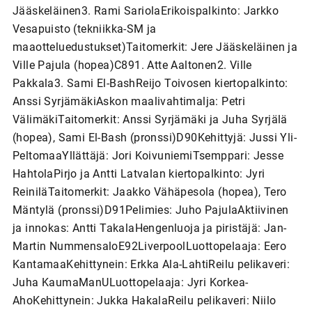
Jääskeläinen3. Rami SariolaErikoispalkinto: Jarkko
Vesapuisto (tekniikka-SM ja
maaotteluedustukset)Taitomerkit: Jere Jääskeläinen ja
Ville Pajula (hopea)C891. Atte Aaltonen2. Ville
Pakkala3. Sami El-BashReijo Toivosen kiertopalkinto:
Anssi SyrjämäkiAskon maalivahtimalja: Petri
VälimäkiTaitomerkit: Anssi Syrjämäki ja Juha Syrjälä
(hopea), Sami El-Bash (pronssi)D90Kehittyjä: Jussi Yli-
PeltomaaYllättäjä: Jori KoivuniemiTsemppari: Jesse
HahtolaPirjo ja Antti Latvalan kiertopalkinto: Jyri
ReiniläTaitomerkit: Jaakko Vähäpesola (hopea), Tero
Mäntylä (pronssi)D91Pelimies: Juho PajulaAktiivinen
ja innokas: Antti TakalaHengenluoja ja piristäjä: Jan-
Martin NummensaloE92LiverpoolLuottopelaaja: Eero
KantamaaKehittynein: Erkka Ala-LahtiReilu pelikaveri:
Juha KaumaManULuottopelaaja: Jyri Korkea-
AhoKehittynein: Jukka HakalaReilu pelikaveri: Niilo