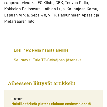
saapuvat vieraiksi FC Kiisto, GBK, Teuvan Pallo,
Kokkolan Palloseura, Laihian Luja, Kauhajoen Karhu,
Lapuan Virkiä, Sepsi-78, VIFK, Parkunmäen Apassit ja
Pietarsaaren Into.
A
Edellinen:
Neljä haastajaleirille
r
Seuraava:
Tule TP-Seinäjoen jäseneksi
t
i
k
Aiheeseen liittyvät artikkelit
k
e
l
5.8.2026
Naisille tärkeät pisteet elokuun ensimmäisestä
i