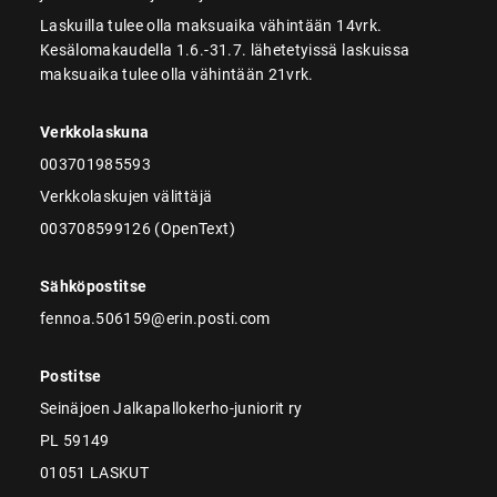
Laskuilla tulee olla maksuaika vähintään 14vrk.
Kesälomakaudella 1.6.-31.7. lähetetyissä laskuissa
maksuaika tulee olla vähintään 21vrk.
Verkkolaskuna
003701985593
Verkkolaskujen välittäjä
003708599126 (OpenText)
Sähköpostitse
fennoa.506159@erin.posti.com
Postitse
Seinäjoen Jalkapallokerho-juniorit ry
PL 59149
01051 LASKUT