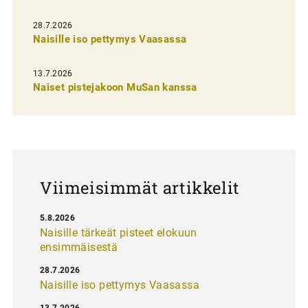
e
28.7.2026
n
Naisille iso pettymys Vaasassa
s
13.7.2026
e
Naiset pistejakoon MuSan kanssa
l
a
u
s
Viimeisimmät artikkelit
5.8.2026
Naisille tärkeät pisteet elokuun
ensimmäisestä
28.7.2026
Naisille iso pettymys Vaasassa
13.7.2026