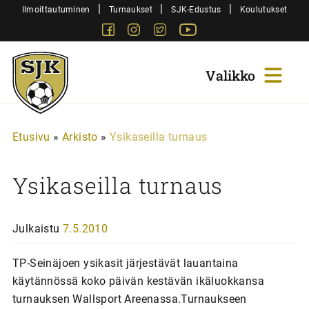
Siirry
|
|
|
Ilmoittautuminen
Turnaukset
SJK-Edustus
Koulutukset
sisältöön
Facebook
Instagram
Twitter
Youtube
Sjk-
Juniorit
Etusivu
»
Arkisto
»
Ysikaseilla turnaus
Ysikaseilla turnaus
Julkaistu
7.5.2010
TP-Seinäjoen ysikasit järjestävät lauantaina
käytännössä koko päivän kestävän ikäluokkansa
turnauksen Wallsport Areenassa.Turnaukseen