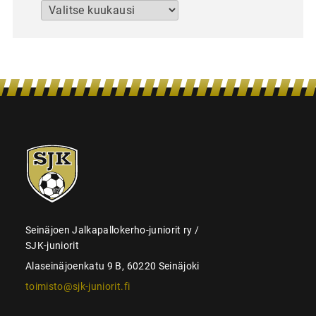
Arkistot
SJK-
juniorit
Seinäjoen Jalkapallokerho-juniorit ry /
SJK-juniorit
Alaseinäjoenkatu 9 B, 60220 Seinäjoki
toimisto@sjk-juniorit.fi