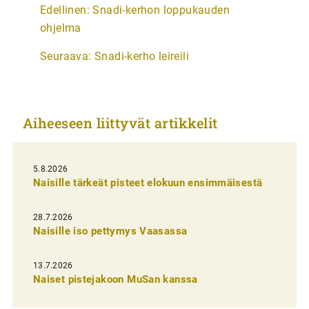
A
Edellinen:
Snadi-kerhon loppukauden
r
ohjelma
t
Seuraava:
Snadi-kerho leireili
i
k
k
Aiheeseen liittyvät artikkelit
e
l
i
5.8.2026
Naisille tärkeät pisteet elokuun ensimmäisestä
e
n
28.7.2026
Naisille iso pettymys Vaasassa
s
e
13.7.2026
l
Naiset pistejakoon MuSan kanssa
a