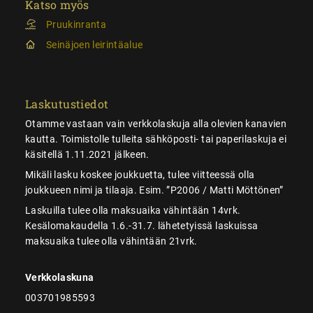
Katso myös
Pruukinranta
Seinäjoen leirintäalue
Laskutustiedot
Otamme vastaan vain verkkolaskuja alla olevien kanavien
kautta. Toimistolle tulleita sähköposti- tai paperilaskuja ei
käsitellä 1.11.2021 jälkeen.
Mikäli lasku koskee joukkuetta, tulee viitteessä olla
joukkueen nimi ja tilaaja. Esim. ”P2006 / Matti Möttönen”
Laskuilla tulee olla maksuaika vähintään 14vrk.
Kesälomakaudella 1.6.-31.7. lähetetyissä laskuissa
maksuaika tulee olla vähintään 21vrk.
Verkkolaskuna
003701985593