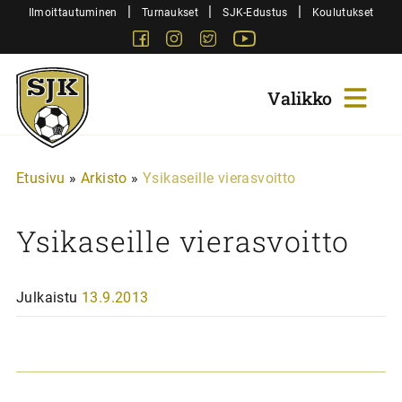
Siirry
|
|
|
Ilmoittautuminen
Turnaukset
SJK-Edustus
Koulutukset
sisältöön
Facebook
Instagram
Twitter
Youtube
Sjk-
Juniorit
Etusivu
»
Arkisto
»
Ysikaseille vierasvoitto
Ysikaseille vierasvoitto
Julkaistu
13.9.2013