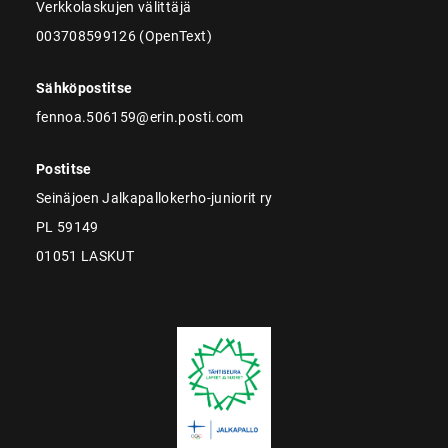
Verkkolaskujen välittäjä
003708599126 (OpenText)
Sähköpostitse
fennoa.506159@erin.posti.com
Postitse
Seinäjoen Jalkapallokerho-juniorit ry
PL 59149
01051 LASKUT