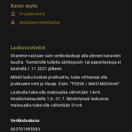
Katso myös
Pruukinranta
Seinäjoen leirintäalue
Laskutustiedot
Otamme vastaan vain verkkolaskuja alla olevien kanavien
kautta. Toimistolle tulleita sähköposti- tai paperilaskuja ei
käsitellä 1.11.2021 jälkeen.
Mikäli lasku koskee joukkuetta, tulee viitteessä olla
joukkueen nimi ja tilaaja. Esim. ”P2006 / Matti Möttönen”
Laskuilla tulee olla maksuaika vähintään 14vrk.
Kesälomakaudella 1.6.-31.7. lähetetyissä laskuissa
maksuaika tulee olla vähintään 21vrk.
Verkkolaskuna
003701985593