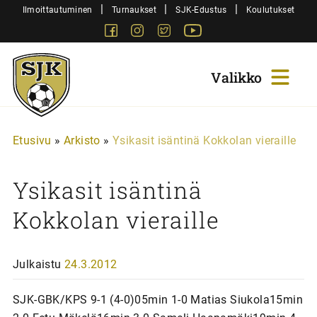
Siirry
|
|
|
Ilmoittautuminen
Turnaukset
SJK-Edustus
Koulutukset
sisältöön
Facebook
Instagram
Twitter
Youtube
Sjk-
Juniorit
Etusivu
»
Arkisto
»
Ysikasit isäntinä Kokkolan vieraille
Ysikasit isäntinä
Kokkolan vieraille
Julkaistu
24.3.2012
SJK-GBK/KPS 9-1 (4-0)05min 1-0 Matias Siukola15min