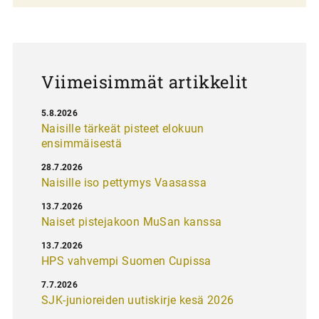
u
s
Viimeisimmät artikkelit
5.8.2026
Naisille tärkeät pisteet elokuun
ensimmäisestä
28.7.2026
Naisille iso pettymys Vaasassa
13.7.2026
Naiset pistejakoon MuSan kanssa
13.7.2026
HPS vahvempi Suomen Cupissa
7.7.2026
SJK-junioreiden uutiskirje kesä 2026