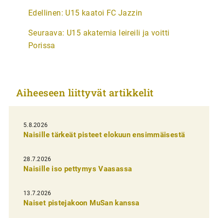
A
Edellinen:
U15 kaatoi FC Jazzin
r
Seuraava:
U15 akatemia leireili ja voitti
t
Porissa
i
k
k
Aiheeseen liittyvät artikkelit
e
l
i
5.8.2026
Naisille tärkeät pisteet elokuun ensimmäisestä
e
n
28.7.2026
Naisille iso pettymys Vaasassa
s
e
13.7.2026
l
Naiset pistejakoon MuSan kanssa
a