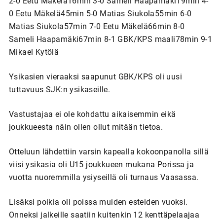
2-0 Eetu Mäkelä16min 3-0 Sameli Haapamäki19min 4-
0 Eetu Mäkelä45min 5-0 Matias Siukola55min 6-0
Matias Siukola57min 7-0 Eetu Mäkelä66min 8-0
Sameli Haapamäki67min 8-1 GBK/KPS maali78min 9-1
Mikael Kytölä
Ysikasien vieraaksi saapunut GBK/KPS oli uusi
tuttavuus SJK:n ysikaseille.
Vastustajaa ei ole kohdattu aikaisemmin eikä
joukkueesta näin ollen ollut mitään tietoa.
Otteluun lähdettiin varsin kapealla kokoonpanolla sillä
viisi ysikasia oli U15 joukkueen mukana Porissa ja
vuotta nuoremmilla ysiyseillä oli turnaus Vaasassa.
Lisäksi poikia oli poissa muiden esteiden vuoksi.
Onneksi jalkeille saatiin kuitenkin 12 kenttäpelaajaa