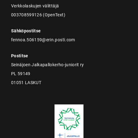
Verkkolaskujen välittäjä
003708599126 (OpenText)
Sähköpostitse
fennoa.506159@erin.posti.com
Postitse
Seinäjoen Jalkapallokerho-juniorit ry
PL 59149
01051 LASKUT