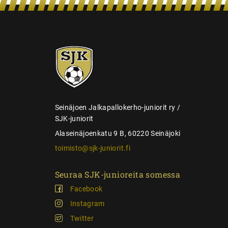
n
s
e
SJK-
l
juniorit
a
u
s
Seinäjoen Jalkapallokerho-juniorit ry /
SJK-juniorit
Alaseinäjoenkatu 9 B, 60220 Seinäjoki
toimisto@sjk-juniorit.fi
Seuraa SJK-junioreita somessa
Facebook
Instagram
Twitter