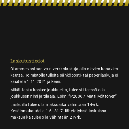
Laskutustiedot
Otamme vastaan vain verkkolaskuja alla olevien kanavien
kautta. Toimistolle tulleita sähköposti- tai paperilaskuja ei
käsitellä 1.11.2021 jälkeen.
Mikäli lasku koskee joukkuetta, tulee viitteessä olla
joukkueen nimi ja tilaaja. Esim. ”P2006 / Matti Möttönen”
Laskuilla tulee olla maksuaika vähintään 14vrk.
Kesälomakaudella 1.6.-31.7. lähetetyissä laskuissa
maksuaika tulee olla vähintään 21vrk.