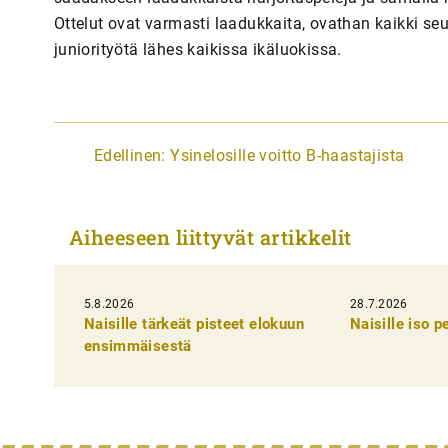
Ottelut ovat varmasti laadukkaita, ovathan kaikki seu
juniorityötä lähes kaikissa ikäluokissa.
A
Edellinen:
Ysinelosille voitto B-haastajista
r
t
Aiheeseen liittyvät artikkelit
i
k
5.8.2026
k
28.7.2026
Naisille tärkeät pisteet elokuun
Naisille iso 
e
ensimmäisestä
l
i
e