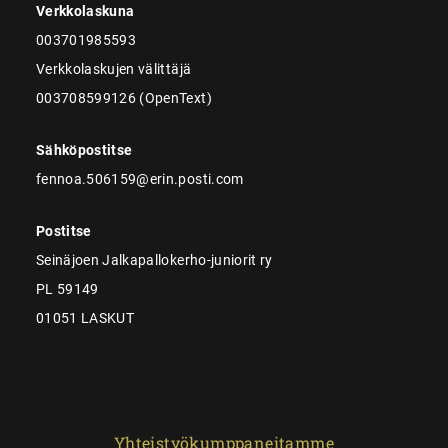
Verkkolaskuna
003701985593
Verkkolaskujen välittäjä
003708599126 (OpenText)
Sähköpostitse
fennoa.506159@erin.posti.com
Postitse
Seinäjoen Jalkapallokerho-juniorit ry
PL 59149
01051 LASKUT
Yhteistyökumppaneitamme