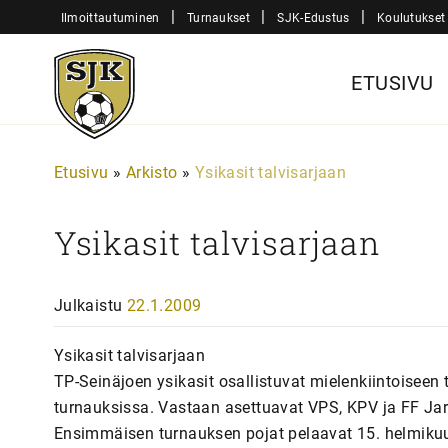
Siirry
|
|
|
Ilmoittautuminen
Turnaukset
SJK-Edustus
Koulutukset
sisältöön
Sjk-
ETUSIVU
Juniorit
Etusivu
»
Arkisto
»
Ysikasit talvisarjaan
Ysikasit talvisarjaan
Julkaistu
22.1.2009
Ysikasit talvisarjaan
TP-Seinäjoen ysikasit osallistuvat mielenkiintoiseen 
turnauksissa. Vastaan asettuavat VPS, KPV ja FF Jar
Ensimmäisen turnauksen pojat pelaavat 15. helmikuut