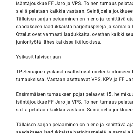
isäntäjoukkue FF Jaro ja VPS. Toinen turnaus pelataan
siellä pelataan kaikkia vastaan. Seinäjoella joukkuee
Tällaisen sarjan pelaaminen on hieno ja kehittävä aja
saadakseen laadukkaista harjoituspelejä ja samalla k
Ottelut ovat varmasti laadukkaita, ovathan kaikki seu
juniorityötä lähes kaikissa ikäluokissa.
Ysikasit talvisarjaan
TP-Seinäjoen ysikasit osallistuvat mielenkiintoiseen 
turnauksissa. Vastaan asettuavat VPS, KPV ja FF Jar
Ensimmäisen turnauksen pojat pelaavat 15. helmikuut
isäntäjoukkue FF Jaro ja VPS. Toinen turnaus pelataan
siellä pelataan kaikkia vastaan. Seinäjoella joukkuee
Tällaisen sarjan pelaaminen on hieno ja kehittävä aja
saadakseen laadukkaista harjoituspelejä ja samalla k