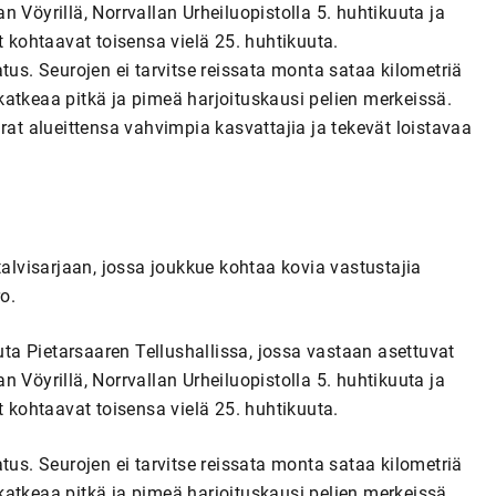
 Vöyrillä, Norrvallan Urheiluopistolla 5. huhtikuuta ja
t kohtaavat toisensa vielä 25. huhtikuuta.
tus. Seurojen ei tarvitse reissata monta sataa kilometriä
atkeaa pitkä ja pimeä harjoituskausi pelien merkeissä.
rat alueittensa vahvimpia kasvattajia ja tekevät loistavaa
talvisarjaan, jossa joukkue kohtaa kovia vastustajia
o.
a Pietarsaaren Tellushallissa, jossa vastaan asettuvat
 Vöyrillä, Norrvallan Urheiluopistolla 5. huhtikuuta ja
t kohtaavat toisensa vielä 25. huhtikuuta.
tus. Seurojen ei tarvitse reissata monta sataa kilometriä
atkeaa pitkä ja pimeä harjoituskausi pelien merkeissä.