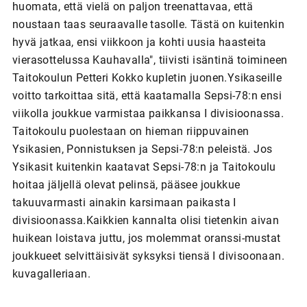
huomata, että vielä on paljon treenattavaa, että
noustaan taas seuraavalle tasolle. Tästä on kuitenkin
hyvä jatkaa, ensi viikkoon ja kohti uusia haasteita
vierasottelussa Kauhavalla", tiivisti isäntinä toimineen
Taitokoulun Petteri Kokko kupletin juonen.Ysikaseille
voitto tarkoittaa sitä, että kaatamalla Sepsi-78:n ensi
viikolla joukkue varmistaa paikkansa I divisioonassa.
Taitokoulu puolestaan on hieman riippuvainen
Ysikasien, Ponnistuksen ja Sepsi-78:n peleistä. Jos
Ysikasit kuitenkin kaatavat Sepsi-78:n ja Taitokoulu
hoitaa jäljellä olevat pelinsä, pääsee joukkue
takuuvarmasti ainakin karsimaan paikasta I
divisioonassa.Kaikkien kannalta olisi tietenkin aivan
huikean loistava juttu, jos molemmat oranssi-mustat
joukkueet selvittäisivät syksyksi tiensä I divisoonaan.
kuvagalleriaan.