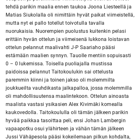
tehdä parikin maalia ennen taukoa Joona Liesteellä ja
Matias Siukolalla oli nimittäin hyvät paikat viimeistellä,
mutta nyt ei pallo totellut toivotulla tavalla
nuorukaisia. Nuorempien puolustus kuitenkin pelasi
erittäin hyvän ottelun ja viimeisenä lukkona loistavan
ottelun pelannut maalivahti J-P Saariaho pääsi
estämään maalien synnyn. Tauolle mentiin sopuisasti
0 – 0 lukemissa. Toisella puoliajalla mustissa
paidoissa pelannut Taitokoulukin sai ottelusta
paremmin kiinni ja toinen jakso oli molemmilta
joukkueilta vauhdikasta jalkapalloa, jossa molemmilla
oli mahdollisuutensa maalintekoon. Ottelun ainoasta
maalista vastasi ysikasien Alex Kivimäki komealla
kaukovedolla. Taitokoululla oli tämän jälkeen parikin
hyvää paikkaa tasoittaa peli, ensi Johan Lambergin
vapaapotku osui ylähirteen ja vähän tämän jälkeen
Jussi Vähäpesola pääsi kokeilemaan pilkun kohdalta,