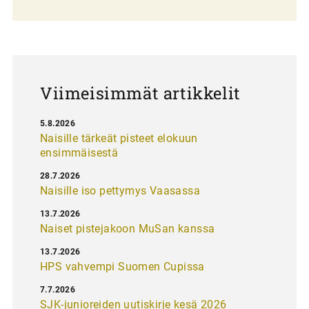
l
a
u
s
Viimeisimmät artikkelit
5.8.2026
Naisille tärkeät pisteet elokuun
ensimmäisestä
28.7.2026
Naisille iso pettymys Vaasassa
13.7.2026
Naiset pistejakoon MuSan kanssa
13.7.2026
HPS vahvempi Suomen Cupissa
7.7.2026
SJK-junioreiden uutiskirje kesä 2026