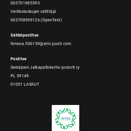
003701985593
Verkkolaskujen välittäjä
003708599126 (OpenText)
Sähköpostitse
fennoa.506159@erin.posti.com
Postitse
Seinäjoen Jalkapallokerho-juniorit ry
PL 59149
01051 LASKUT