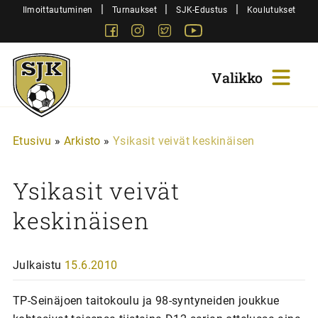
Siirry
|
|
|
Ilmoittautuminen
Turnaukset
SJK-Edustus
Koulutukset
sisältöön
Facebook
Instagram
Twitter
Youtube
Sjk-
Juniorit
Etusivu
»
Arkisto
»
Ysikasit veivät keskinäisen
Ysikasit veivät
keskinäisen
Julkaistu
15.6.2010
TP-Seinäjoen taitokoulu ja 98-syntyneiden joukkue