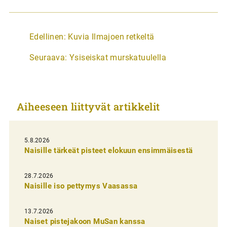
A
Edellinen:
Kuvia Ilmajoen retkeltä
r
Seuraava:
Ysiseiskat murskatuulella
t
i
k
Aiheeseen liittyvät artikkelit
k
e
l
5.8.2026
Naisille tärkeät pisteet elokuun ensimmäisestä
i
e
28.7.2026
n
Naisille iso pettymys Vaasassa
s
13.7.2026
e
Naiset pistejakoon MuSan kanssa