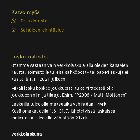
Katso myös
Pruukinranta
Seinäjoen leirintäalue
Laskutustiedot
Otamme vastaan vain verkkolaskuja alla olevien kanavien
kautta. Toimistolle tulleita sähköposti- tai paperilaskuja ei
käsitellä 1.11.2021 jälkeen.
Mikäli lasku koskee joukkuetta, tulee viitteessä olla
joukkueen nimi ja tilaaja. Esim. ”P2006 / Matti Möttönen”
Laskuilla tulee olla maksuaika vähintään 14vrk.
Kesälomakaudella 1.6.-31.7. lähetetyissä laskuissa
maksuaika tulee olla vähintään 21vrk.
Verkkolaskuna