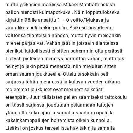
mutta ysikasien maalissa Mikael Matihalti pelasti
pallon hienosti kulmapotkuksi. Näin lopputulokseksi
kirjattiin 98:lle ansaittu 1 – 0 voitto.”Mukava ja
vauhdikas peli kaikin puolin. Ysikasit ansaitsivat
voittonsa tilanteisiin nähden, mutta hyvin meidänkin
miehet pärjäsivät. Vähän jäätiin joissain tilanteissa
pieniksi, taidollisesti ei sitten pahemmin oltu perässä.
Tietysti pisteiden menetys harmittaa vähän, mutta jos
ne nyt jollekin pitää menettää, niin mieluiten sitten
oman seuran joukkueelle. Ottelu tasokkain peli
sarjassa tähän mennessä ja kuluvan vuoden aikana
molemmat joukkueet ovat menneet selkeästi
eteenpäin. Juuri tällaisten pelien saamiseksi taitokoulu
on tässä sarjassa, joudutaan pelaamaan taitojen
ylärajoilla koko ajan ja samalla saadaan opetella
kaksinkamppailujen hoitamista oikein kunnolla.
Lisäksi on joskus terveellistä hävitäkin ja samalla