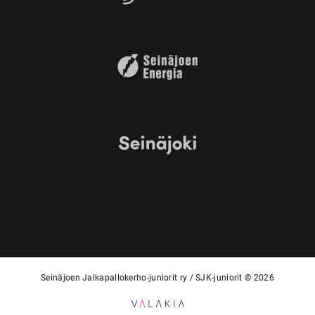
Seinäjoen Jalkapallokerho-juniorit ry / SJK-juniorit © 2026