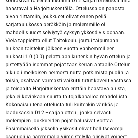
kohtasivat toisensa tiistaina D12 sarjan ottelussa aina
haastavalla Harjoituskentällä. Ottelussa on panosta
aivan riittämiin, joukkueet olivat ennen peliä
sarjataulukossa peräkkäin ja molemmille oli
mahdollisuudet selviytyä syksyn ykkösdivisioonaan.
Vielä tappioitta ollut Taitokoulu joutui taipumaan
huikean taistelun jälkeen vuotta vanhemmilleen
niukasti 1-0 (0-0) pelattuaan kuitenkin hyvän ottelun ja
pistettyään isommat pojat taas kerran ahtaalle.Ottelun
alku oli melkoisen hermostunutta potkimista puolin ja
toisin, osaltaan varmasti vaikutti tutut kaverit vastassa
ja toisaalta Harjoituskentän erittäin haastava alusta,
joka ei kovinkaan suurta taitojalkapalloa mahdollista.
Kokonaisuutena ottelusta tuli kuitenkin värikäs ja
laadukaskin D12 –sarjan ottelu, jonka selvästi
molempien joukkueiden pojat halusivat voittaa.
Ensimmäisellä jaksolla ysikasit olivat hallitsevampi
osapuoli ja paremmalla viimeistelyllä olisivat voineet