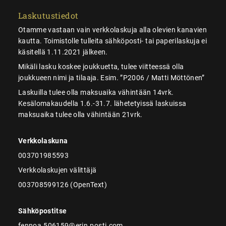
Laskutustiedot
Otamme vastaan vain verkkolaskuja alla olevien kanavien
kautta. Toimistolle tulleita sähköposti- tai paperilaskuja ei
käsitellä 1.11.2021 jälkeen.
Mikäli lasku koskee joukkuetta, tulee viitteessä olla
joukkueen nimi ja tilaaja. Esim. ”P2006 / Matti Möttönen”
Laskuilla tulee olla maksuaika vähintään 14vrk.
Kesälomakaudella 1.6.-31.7. lähetetyissä laskuissa
maksuaika tulee olla vähintään 21vrk.
Verkkolaskuna
003701985593
Verkkolaskujen välittäjä
003708599126 (OpenText)
Sähköpostitse
fennoa.506159@erin.posti.com