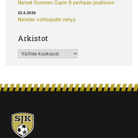
Naiset Suomen Cupin 8 parhaan joukkoon
22.6.2026
Naisten voittoputki venyy
Arkistot
Arkistot
SJK-
juniorit