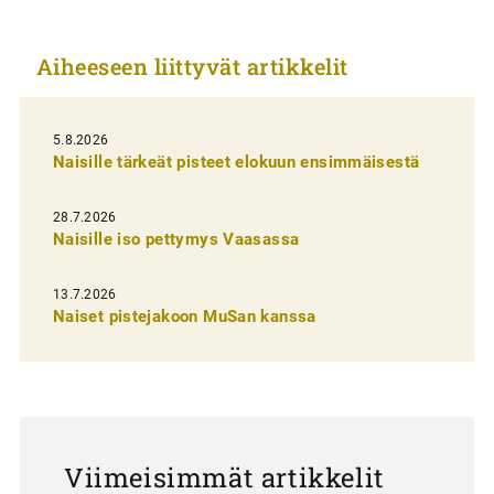
i
k
Aiheeseen liittyvät artikkelit
k
e
l
5.8.2026
Naisille tärkeät pisteet elokuun ensimmäisestä
i
e
28.7.2026
n
Naisille iso pettymys Vaasassa
s
13.7.2026
e
Naiset pistejakoon MuSan kanssa
l
a
u
s
Viimeisimmät artikkelit