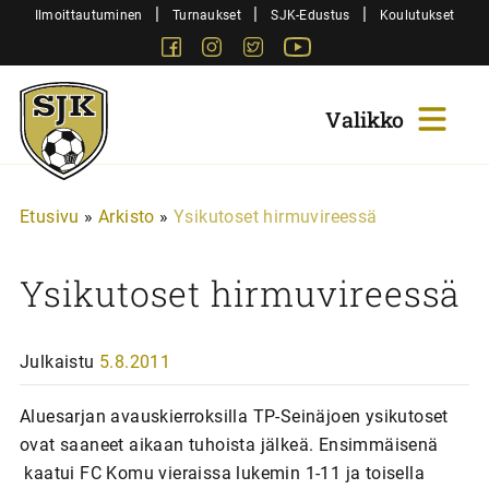
Siirry
|
|
|
Ilmoittautuminen
Turnaukset
SJK-Edustus
Koulutukset
sisältöön
Facebook
Instagram
Twitter
Youtube
Sjk-
Juniorit
Etusivu
»
Arkisto
»
Ysikutoset hirmuvireessä
Ysikutoset hirmuvireessä
Julkaistu
5.8.2011
Aluesarjan avauskierroksilla TP-Seinäjoen ysikutoset
ovat saaneet aikaan tuhoista jälkeä. Ensimmäisenä
kaatui FC Komu vieraissa lukemin 1-11 ja toisella