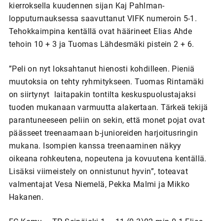
kierroksella kuudennen sijan Kaj Pahlman-
lopputurnauksessa saavuttanut VIFK numeroin 5-1.
Tehokkaimpina kentällä ovat häärineet Elias Ahde
tehoin 10 + 3 ja Tuomas Lähdesmäki pistein 2 + 6.
”Peli on nyt loksahtanut hienosti kohdilleen. Pieniä
muutoksia on tehty ryhmitykseen. Tuomas Rintamäki
on siirtynyt laitapakin tontilta keskuspuolustajaksi
tuoden mukanaan varmuutta alakertaan. Tärkeä tekijä
parantuneeseen peliin on sekin, että monet pojat ovat
päässeet treenaamaan b-junioreiden harjoitusringin
mukana. Isompien kanssa treenaaminen näkyy
oikeana rohkeutena, nopeutena ja kovuutena kentällä.
Lisäksi viimeistely on onnistunut hyvin”, toteavat
valmentajat Vesa Niemelä, Pekka Malmi ja Mikko
Hakanen.