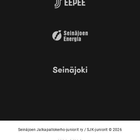
Seinäjoen Jalkapallokerho-juniorit ry / SJK-juniorit © 2026