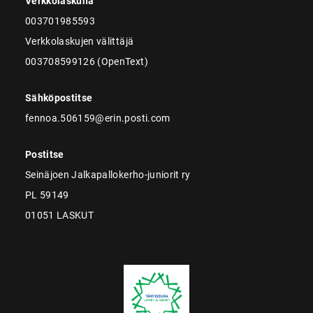
Verkkolaskuna
003701985593
Verkkolaskujen välittäjä
003708599126 (OpenText)
Sähköpostitse
fennoa.506159@erin.posti.com
Postitse
Seinäjoen Jalkapallokerho-juniorit ry
PL 59149
01051 LASKUT