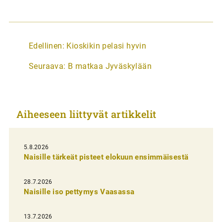
A
Edellinen:
Kioskikin pelasi hyvin
r
Seuraava:
B matkaa Jyväskylään
t
i
k
Aiheeseen liittyvät artikkelit
k
e
l
5.8.2026
Naisille tärkeät pisteet elokuun ensimmäisestä
i
e
28.7.2026
n
Naisille iso pettymys Vaasassa
s
13.7.2026