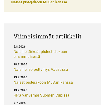
e
Naiset pistejakoon MuSan kanssa
l
a
u
s
Viimeisimmät artikkelit
5.8.2026
Naisille tärkeät pisteet elokuun
ensimmäisestä
28.7.2026
Naisille iso pettymys Vaasassa
13.7.2026
Naiset pistejakoon MuSan kanssa
13.7.2026
HPS vahvempi Suomen Cupissa
7.7.2026