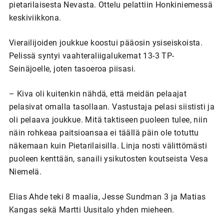
pietarilaisesta Nevasta. Ottelu pelattiin Honkiniemessä
keskiviikkona.
Vierailijoiden joukkue koostui pääosin ysiseiskoista.
Pelissä syntyi vaahteraliigalukemat 13-3 TP-
Seinäjoelle, joten tasoeroa piisasi.
– Kiva oli kuitenkin nähdä, että meidän pelaajat
pelasivat omalla tasollaan. Vastustaja pelasi siististi ja
oli pelaava joukkue. Mitä taktiseen puoleen tulee, niin
näin rohkeaa paitsioansaa ei täällä päin ole totuttu
näkemaan kuin Pietarilaisilla. Linja nosti välittömästi
puoleen kenttään, sanaili ysikutosten koutseista Vesa
Niemelä.
Elias Ahde teki 8 maalia, Jesse Sundman 3 ja Matias
Kangas sekä Martti Uusitalo yhden mieheen.