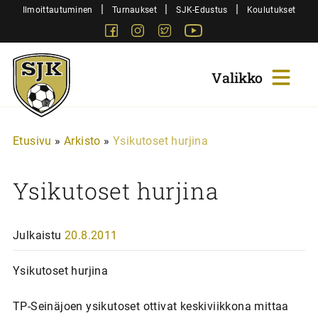
Siirry
|
|
|
Ilmoittautuminen
Turnaukset
SJK-Edustus
Koulutukset
sisältöön
Facebook
Instagram
Twitter
Youtube
Sjk-
Juniorit
Etusivu
»
Arkisto
»
Ysikutoset hurjina
Ysikutoset hurjina
Julkaistu
20.8.2011
Ysikutoset hurjina
TP-Seinäjoen ysikutoset ottivat keskiviikkona mittaa