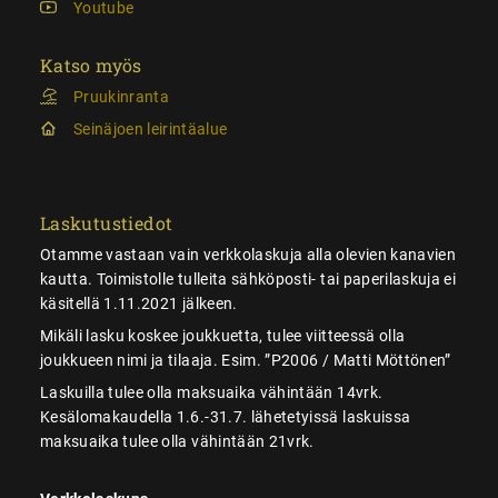
Youtube
Katso myös
Pruukinranta
Seinäjoen leirintäalue
Laskutustiedot
Otamme vastaan vain verkkolaskuja alla olevien kanavien
kautta. Toimistolle tulleita sähköposti- tai paperilaskuja ei
käsitellä 1.11.2021 jälkeen.
Mikäli lasku koskee joukkuetta, tulee viitteessä olla
joukkueen nimi ja tilaaja. Esim. ”P2006 / Matti Möttönen”
Laskuilla tulee olla maksuaika vähintään 14vrk.
Kesälomakaudella 1.6.-31.7. lähetetyissä laskuissa
maksuaika tulee olla vähintään 21vrk.