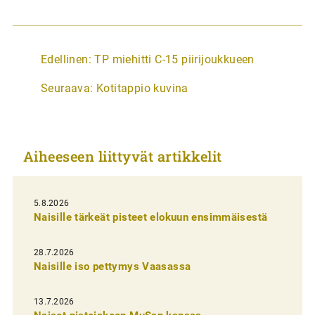
A
Edellinen:
TP miehitti C-15 piirijoukkueen
r
Seuraava:
Kotitappio kuvina
t
i
k
Aiheeseen liittyvät artikkelit
k
e
l
5.8.2026
Naisille tärkeät pisteet elokuun ensimmäisestä
i
e
28.7.2026
n
Naisille iso pettymys Vaasassa
s
13.7.2026
e