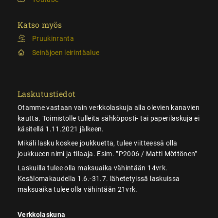
Katso myös
Pruukinranta
Seinäjoen leirintäalue
Laskutustiedot
Otamme vastaan vain verkkolaskuja alla olevien kanavien
kautta. Toimistolle tulleita sähköposti- tai paperilaskuja ei
käsitellä 1.11.2021 jälkeen.
Mikäli lasku koskee joukkuetta, tulee viitteessä olla
joukkueen nimi ja tilaaja. Esim. ”P2006 / Matti Möttönen”
Laskuilla tulee olla maksuaika vähintään 14vrk.
Kesälomakaudella 1.6.-31.7. lähetetyissä laskuissa
maksuaika tulee olla vähintään 21vrk.
Verkkolaskuna