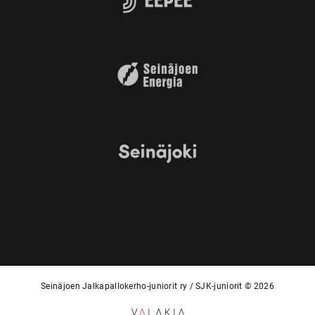
Seinäjoen Jalkapallokerho-juniorit ry / SJK-juniorit © 2026