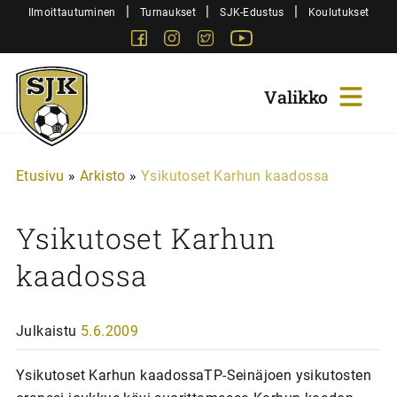
Siirry
|
|
|
Ilmoittautuminen
Turnaukset
SJK-Edustus
Koulutukset
sisältöön
Facebook
Instagram
Twitter
Youtube
Sjk-
Juniorit
Etusivu
»
Arkisto
»
Ysikutoset Karhun kaadossa
Ysikutoset Karhun
kaadossa
Julkaistu
5.6.2009
Ysikutoset Karhun kaadossaTP-Seinäjoen ysikutosten