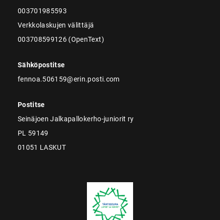
003701985593
Verkkolaskujen välittäjä
003708599126 (OpenText)
Sähköpostitse
fennoa.506159@erin.posti.com
Postitse
Seinäjoen Jalkapallokerho-juniorit ry
PL 59149
01051 LASKUT