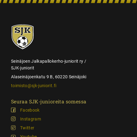
SJK-
juniorit
Seinäjoen Jalkapallokerho-juniorit ry /
SJK-juniorit
Alaseinäjoenkatu 9 B, 60220 Seinäjoki
toimisto@sjk-juniorit.fi
Seuraa SJK-junioreita somessa
Facebook
Instagram
Twitter
Youtube