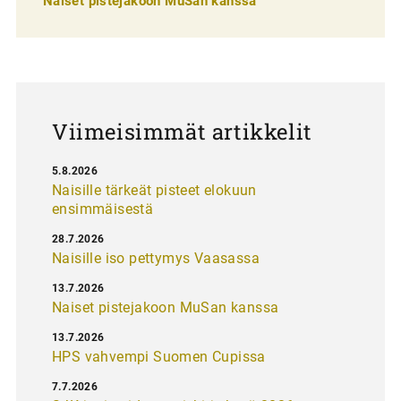
Naiset pistejakoon MuSan kanssa
l
a
u
s
Viimeisimmät artikkelit
5.8.2026
Naisille tärkeät pisteet elokuun
ensimmäisestä
28.7.2026
Naisille iso pettymys Vaasassa
13.7.2026
Naiset pistejakoon MuSan kanssa
13.7.2026
HPS vahvempi Suomen Cupissa
7.7.2026