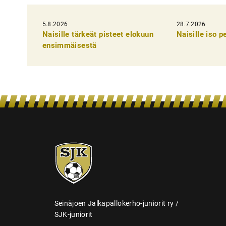
k
5.8.2026
k
28.7.2026
Naisille tärkeät pisteet elokuun
Naisille iso 
e
ensimmäisestä
l
i
e
n
s
e
SJK-
l
juniorit
a
u
s
Seinäjoen Jalkapallokerho-juniorit ry /
SJK-juniorit