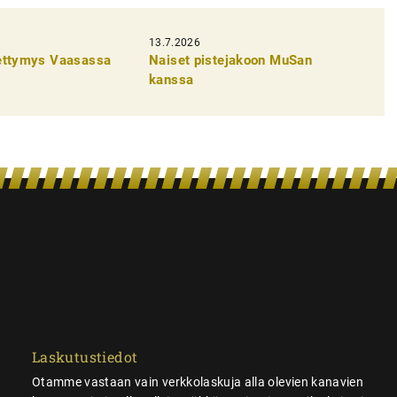
13.7.2026
pettymys Vaasassa
Naiset pistejakoon MuSan
kanssa
Laskutustiedot
Otamme vastaan vain verkkolaskuja alla olevien kanavien