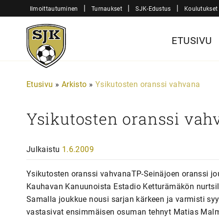
Siirry
|
|
|
Ilmoittautuminen
Turnaukset
SJK-Edustus
Koulutukset
sisältöön
Sjk-
ETUSIVU
Juniorit
Etusivu
»
Arkisto
»
Ysikutosten oranssi vahvana
Ysikutosten oranssi vah
Julkaistu
1.6.2009
Ysikutosten oranssi vahvanaTP-Seinäjoen oranssi jou
Kauhavan Kanuunoista Estadio Ketturämäkön nurtsilla
Samalla joukkue nousi sarjan kärkeen ja varmisti syy
vastasivat ensimmäisen osuman tehnyt Matias Malmi 