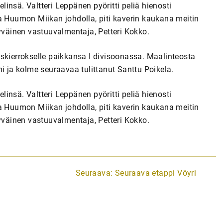
insä. Valtteri Leppänen pyöritti peliä hienosti
a Huumon Miikan johdolla, piti kaverin kaukana meitin
tyväinen vastuuvalmentaja, Petteri Kokko.
skierrokselle paikkansa I divisoonassa. Maalinteosta
ja kolme seuraavaa tulittanut Santtu Poikela.
insä. Valtteri Leppänen pyöritti peliä hienosti
a Huumon Miikan johdolla, piti kaverin kaukana meitin
tyväinen vastuuvalmentaja, Petteri Kokko.
Seuraava:
Seuraava etappi Vöyri