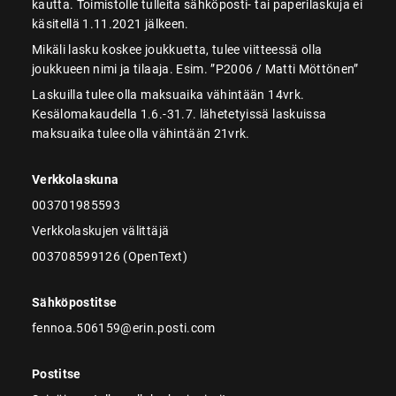
kautta. Toimistolle tulleita sähköposti- tai paperilaskuja ei
käsitellä 1.11.2021 jälkeen.
Mikäli lasku koskee joukkuetta, tulee viitteessä olla
joukkueen nimi ja tilaaja. Esim. ”P2006 / Matti Möttönen”
Laskuilla tulee olla maksuaika vähintään 14vrk.
Kesälomakaudella 1.6.-31.7. lähetetyissä laskuissa
maksuaika tulee olla vähintään 21vrk.
Verkkolaskuna
003701985593
Verkkolaskujen välittäjä
003708599126 (OpenText)
Sähköpostitse
fennoa.506159@erin.posti.com
Postitse