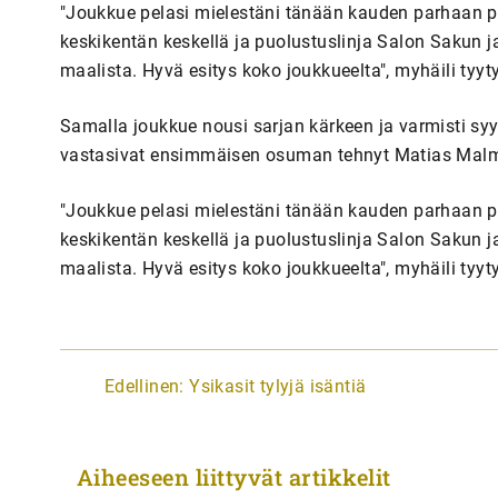
"Joukkue pelasi mielestäni tänään kauden parhaan pel
keskikentän keskellä ja puolustuslinja Salon Sakun j
maalista. Hyvä esitys koko joukkueelta", myhäili tyy
Samalla joukkue nousi sarjan kärkeen ja varmisti syy
vastasivat ensimmäisen osuman tehnyt Matias Malmi 
"Joukkue pelasi mielestäni tänään kauden parhaan pel
keskikentän keskellä ja puolustuslinja Salon Sakun j
maalista. Hyvä esitys koko joukkueelta", myhäili tyy
A
Edellinen:
Ysikasit tylyjä isäntiä
r
t
Aiheeseen liittyvät artikkelit
i