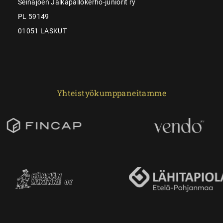
Seinäjoen Jalkapallokerho-juniorit ry
PL 59149
01051 LASKUT
Yhteistyökumppaneitamme