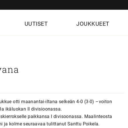
UUTISET
JOUKKUEET
vana
kkue otti maanantai-iltana selkeän 4-0 (3-0) –voiton
 ikäluokan II divisioonassa.
skierrokselle paikkansa I divisoonassa. Maalinteosta
ja kolme seuraavaa tulittanut Santtu Poikela.