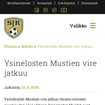
Siirry
|
|
|
Ilmoittautuminen
Turnaukset
SJK-Edustus
Koulutukset
sisältöön
Facebook
Instagram
Twitter
Youtube
Sjk-
Juniorit
Etusivu
»
Arkisto
»
Ysinelosten Mustien vire jatkuu
Ysinelosten Mustien vire
jatkuu
Julkaistu
26.8.2008
Ysinelosten Mustien vire jatkuu Huono-onnisen