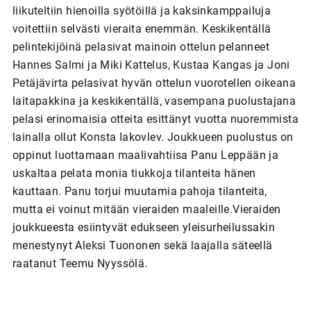
liikuteltiin hienoilla syötöillä ja kaksinkamppailuja
voitettiin selvästi vieraita enemmän. Keskikentällä
pelintekijöinä pelasivat mainoin ottelun pelanneet
Hannes Salmi ja Miki Kattelus, Kustaa Kangas ja Joni
Petäjävirta pelasivat hyvän ottelun vuorotellen oikeana
laitapakkina ja keskikentällä, vasempana puolustajana
pelasi erinomaisia otteita esittänyt vuotta nuoremmista
lainalla ollut Konsta Iakovlev. Joukkueen puolustus on
oppinut luottamaan maalivahtiisa Panu Leppään ja
uskaltaa pelata monia tiukkoja tilanteita hänen
kauttaan. Panu torjui muutamia pahoja tilanteita,
mutta ei voinut mitään vieraiden maaleille.Vieraiden
joukkueesta esiintyvät edukseen yleisurheilussakin
menestynyt Aleksi Tuononen sekä laajalla säteellä
raatanut Teemu Nyyssölä.