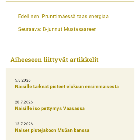
A
Edellinen:
Prunttimäessä taas energiaa
r
Seuraava:
B-junnut Mustasaareen
t
i
k
Aiheeseen liittyvät artikkelit
k
e
l
5.8.2026
Naisille tärkeät pisteet elokuun ensimmäisestä
i
e
28.7.2026
n
Naisille iso pettymys Vaasassa
s
13.7.2026
e
Naiset pistejakoon MuSan kanssa
l