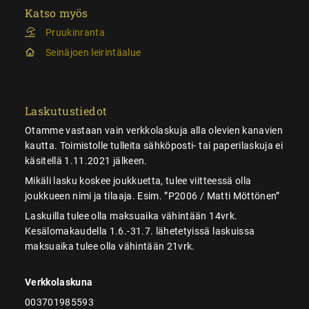
Katso myös
Pruukinranta
Seinäjoen leirintäalue
Laskutustiedot
Otamme vastaan vain verkkolaskuja alla olevien kanavien
kautta. Toimistolle tulleita sähköposti- tai paperilaskuja ei
käsitellä 1.11.2021 jälkeen.
Mikäli lasku koskee joukkuetta, tulee viitteessä olla
joukkueen nimi ja tilaaja. Esim. ”P2006 / Matti Möttönen”
Laskuilla tulee olla maksuaika vähintään 14vrk.
Kesälomakaudella 1.6.-31.7. lähetetyissä laskuissa
maksuaika tulee olla vähintään 21vrk.
Verkkolaskuna
003701985593