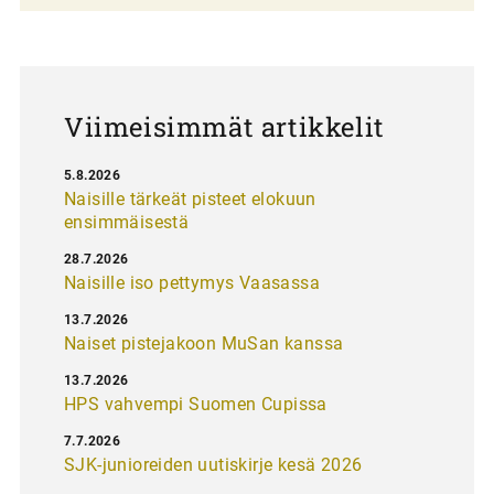
a
u
s
Viimeisimmät artikkelit
5.8.2026
Naisille tärkeät pisteet elokuun
ensimmäisestä
28.7.2026
Naisille iso pettymys Vaasassa
13.7.2026
Naiset pistejakoon MuSan kanssa
13.7.2026
HPS vahvempi Suomen Cupissa
7.7.2026
SJK-junioreiden uutiskirje kesä 2026