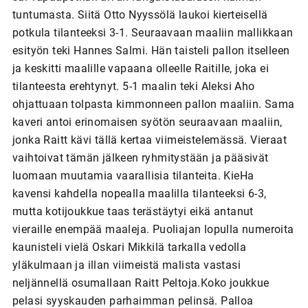
tuntumasta. Siitä Otto Nyyssölä laukoi kierteisellä
potkula tilanteeksi 3-1. Seuraavaan maaliin mallikkaan
esityön teki Hannes Salmi. Hän taisteli pallon itselleen
ja keskitti maalille vapaana olleelle Raitille, joka ei
tilanteesta erehtynyt. 5-1 maalin teki Aleksi Aho
ohjattuaan tolpasta kimmonneen pallon maaliin. Sama
kaveri antoi erinomaisen syötön seuraavaan maaliin,
jonka Raitt kävi tällä kertaa viimeistelemässä. Vieraat
vaihtoivat tämän jälkeen ryhmitystään ja pääsivät
luomaan muutamia vaarallisia tilanteita. KieHa
kavensi kahdella nopealla maalilla tilanteeksi 6-3,
mutta kotijoukkue taas terästäytyi eikä antanut
vieraille enempää maaleja. Puoliajan lopulla numeroita
kaunisteli vielä Oskari Mikkilä tarkalla vedolla
yläkulmaan ja illan viimeistä malista vastasi
neljännellä osumallaan Raitt Peltoja.Koko joukkue
pelasi syyskauden parhaimman pelinsä. Palloa