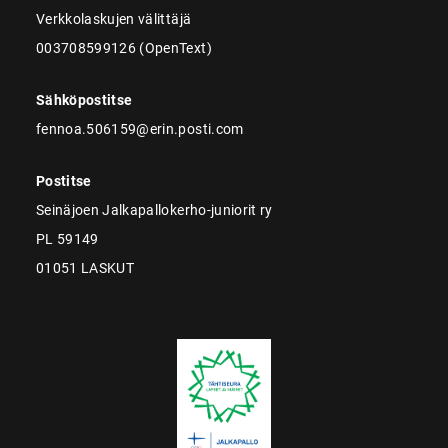
Verkkolaskujen välittäjä
003708599126 (OpenText)
Sähköpostitse
fennoa.506159@erin.posti.com
Postitse
Seinäjoen Jalkapallokerho-juniorit ry
PL 59149
01051 LASKUT