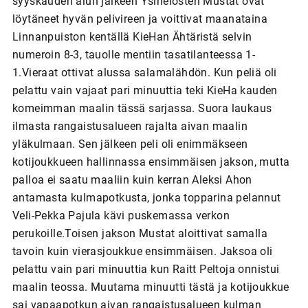
syyskauden alun jälkeen Ysinelosten Mustat ovat
löytäneet hyvän pelivireen ja voittivat maanataina
Linnanpuiston kentällä KieHan Ähtäristä selvin
numeroin 8-3, tauolle mentiin tasatilanteessa 1-
1.Vieraat ottivat alussa salamalähdön. Kun peliä oli
pelattu vain vajaat pari minuuttia teki KieHa kauden
komeimman maalin tässä sarjassa. Suora laukaus
ilmasta rangaistusalueen rajalta aivan maalin
yläkulmaan. Sen jälkeen peli oli enimmäkseen
kotijoukkueen hallinnassa ensimmäisen jakson, mutta
palloa ei saatu maaliin kuin kerran Aleksi Ahon
antamasta kulmapotkusta, jonka topparina pelannut
Veli-Pekka Pajula kävi puskemassa verkon
perukoille.Toisen jakson Mustat aloittivat samalla
tavoin kuin vierasjoukkue ensimmäisen. Jaksoa oli
pelattu vain pari minuuttia kun Raitt Peltoja onnistui
maalin teossa. Muutama minuutti tästä ja kotijoukkue
sai vapaapotkun aivan rangaistusalueen kulman