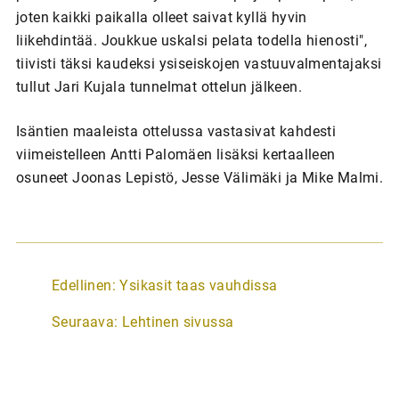
joten kaikki paikalla olleet saivat kyllä hyvin
liikehdintää. Joukkue uskalsi pelata todella hienosti",
tiivisti täksi kaudeksi ysiseiskojen vastuuvalmentajaksi
tullut Jari Kujala tunnelmat ottelun jälkeen.
Isäntien maaleista ottelussa vastasivat kahdesti
viimeistelleen Antti Palomäen lisäksi kertaalleen
osuneet Joonas Lepistö, Jesse Välimäki ja Mike Malmi.
A
Edellinen:
Ysikasit taas vauhdissa
r
Seuraava:
Lehtinen sivussa
t
i
k