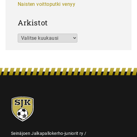
Naisten voittoputki venyy
Arkistot
Arkistot
SJK-
juniorit
Seinäjoen Jalkapallokerho-juniorit ry /