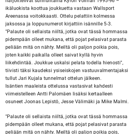
harjoittelivat sunnuntaina Kyrön Voiman 1995-96 –
ikäluokista koottua joukkuetta vastaan Wallsport
Areenassa voitokkaasti. Ottelu pelattiin kolmessa
jaksossa ja loppunumerot kirjattiin isännille 5-3.
"Palaute oli sellaista niiltä, jotka ovat tässä hommassa
pidempään olleet mukana, että pojat pelasivat parasta
peliään mitä on nähty. Meiltä oli paljon poikia pois,
joten kaikki paikalla olleet saivat kyllä hyvin
liikehdintää. Joukkue uskalsi pelata todella hienosti",
tiivisti täksi kaudeksi ysiseiskojen vastuuvalmentajaksi
tullut Jari Kujala tunnelmat ottelun jälkeen.
Isäntien maaleista ottelussa vastasivat kahdesti
viimeistelleen Antti Palomäen lisäksi kertaalleen
osuneet Joonas Lepistö, Jesse Välimäki ja Mike Malmi.
"Palaute oli sellaista niiltä, jotka ovat tässä hommassa
pidempään olleet mukana, että pojat pelasivat parasta
peliään mitä on nähty. Meiltä oli paljon poikia pois,