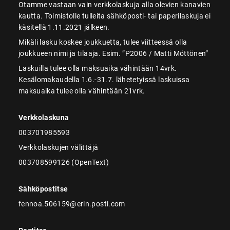
Otamme vastaan vain verkkolaskuja alla olevien kanavien
kautta. Toimistolle tulleita sähköposti- tai paperilaskuja ei
käsitellä 1.11.2021 jälkeen.
Mikäli lasku koskee joukkuetta, tulee viitteessä olla
joukkueen nimi ja tilaaja. Esim. ”P2006 / Matti Möttönen”
Laskuilla tulee olla maksuaika vähintään 14vrk.
Kesälomakaudella 1.6.-31.7. lähetetyissä laskuissa
maksuaika tulee olla vähintään 21vrk.
Verkkolaskuna
003701985593
Verkkolaskujen välittäjä
003708599126 (OpenText)
Sähköpostitse
fennoa.506159@erin.posti.com