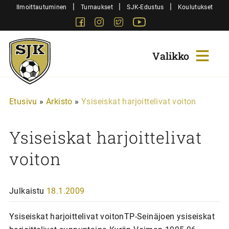
Siirry
|
|
|
Ilmoittautuminen
Turnaukset
SJK-Edustus
Koulutukset
sisältöön
Facebook
Instagram
Twitter
Youtube
Sjk-
Juniorit
Etusivu
»
Arkisto
»
Ysiseiskat harjoittelivat voiton
Ysiseiskat harjoittelivat
voiton
Julkaistu
18.1.2009
Ysiseiskat harjoittelivat voitonTP-Seinäjoen ysiseiskat