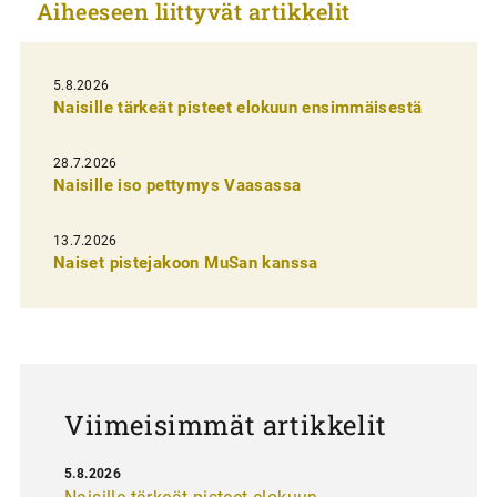
Aiheeseen liittyvät artikkelit
k
e
l
5.8.2026
Naisille tärkeät pisteet elokuun ensimmäisestä
i
e
28.7.2026
n
Naisille iso pettymys Vaasassa
s
13.7.2026
e
Naiset pistejakoon MuSan kanssa
l
a
u
s
Viimeisimmät artikkelit
5.8.2026