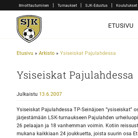
Siirry
|
|
|
Ilmoittautuminen
Turnaukset
SJK-Edustus
Koulutukset
sisältöön
Sjk-
ETUSIVU
Juniorit
Etusivu
»
Arkisto
»
Ysiseiskat Pajulahdessa
Ysiseiskat Pajulahdessa
Julkaistu
13.6.2007
Ysiseiskat Pajulahdessa TP-Seinäjoen ”ysiseiskat” o
järjestämään LSK-turnaukseen Pajulahden urheiluopi
26 pelaajan ja 18 vanhemman voimin. Kotiin reissusta
mukana kaikkiaan 24 joukkuetta, joista suurin osa E