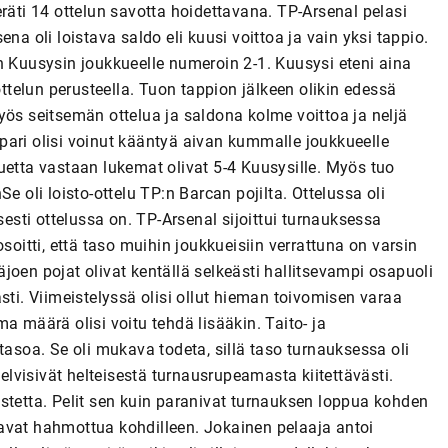
räti 14 ottelun savotta hoidettavana. TP-Arsenal pelasi
na oli loistava saldo eli kuusi voittoa ja vain yksi tappio.
n Kuusysin joukkueelle numeroin 2-1. Kuusysi eteni aina
ottelun perusteella. Tuon tappion jälkeen olikin edessä
yös seitsemän ottelua ja saldona kolme voittoa ja neljä
pari olisi voinut kääntyä aivan kummalle joukkueelle
uetta vastaan lukemat olivat 5-4 Kuusysille. Myös tuo
e oli loisto-ottelu TP:n Barcan pojilta. Ottelussa oli
sesti ottelussa on. TP-Arsenal sijoittui turnauksessa
soitti, että taso muihin joukkueisiin verrattuna on varsin
joen pojat olivat kentällä selkeästi hallitsevampi osapuoli
sti. Viimeistelyssä olisi ollut hieman toivomisen varaa
a määrä olisi voitu tehdä lisääkin. Taito- ja
tasoa. Se oli mukava todeta, sillä taso turnauksessa oli
selvisivät helteisestä turnausrupeamasta kiitettävästi.
stetta. Pelit sen kuin paranivat turnauksen loppua kohden
alkavat hahmottua kohdilleen. Jokainen pelaaja antoi