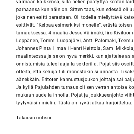
varmaan kaikkensa, sillä pelien päätyttyä kentän laidal
parhaansa kun näin on. Sitten taas, kun edessä oli uus
jokainen esitti parastaan. Oli todella miellyttävä kat
esittivät. ”Kelpaa esimerkiksi monelle”, erästä toise
turnauksessa: 4 maalia Jesse Välimäki, Iiro Kiviluoma
Leppänen, Tommi Luopajärvi, Antti Palomäki, Teemu
Johannes Pinta 1 maali Henri Heittola, Sami Mikkola, 
maalinteossa ja se on hyvä merkki, kun ajattelee as
onnistumisia tulee laajalla sektorilla. Pojat siis osoit
otteita, että kehuja tuli monestakin suunnasta. Lisä
äänekkäin. Eritoten kannustusjoukon johtaja sai palj
Ja kyllä Pajulahden turnaus oli sen verran antoisa k
mukaan uudella innolla. Pojat ja joukkueenjohto viih
tyytyväisin mielin. Tästä on hyvä jatkaa harjoittelua. 
Takaisin uutisiin