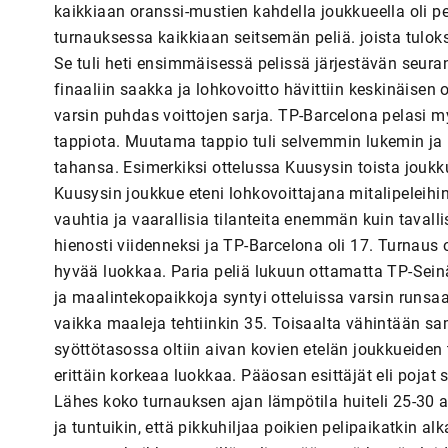
kaikkiaan oranssi-mustien kahdella joukkueella oli pe
turnauksessa kaikkiaan seitsemän peliä. joista tulokse
Se tuli heti ensimmäisessä pelissä järjestävän seura
finaaliin saakka ja lohkovoitto hävittiin keskinäisen 
varsin puhdas voittojen sarja. TP-Barcelona pelasi m
tappiota. Muutama tappio tuli selvemmin lukemin ja 
tahansa. Esimerkiksi ottelussa Kuusysin toista joukk
Kuusysin joukkue eteni lohkovoittajana mitalipeleihinS
vauhtia ja vaarallisia tilanteita enemmän kuin tavalli
hienosti viidenneksi ja TP-Barcelona oli 17. Turnaus o
hyvää luokkaa. Paria peliä lukuun ottamatta TP-Seinä
ja maalintekopaikkoja syntyi otteluissa varsin runsaa
vaikka maaleja tehtiinkin 35. Toisaalta vähintään sam
syöttötasossa oltiin aivan kovien etelän joukkueiden 
erittäin korkeaa luokkaa. Pääosan esittäjät eli pojat 
Lähes koko turnauksen ajan lämpötila huiteli 25-30 a
ja tuntuikin, että pikkuhiljaa poikien pelipaikatkin 