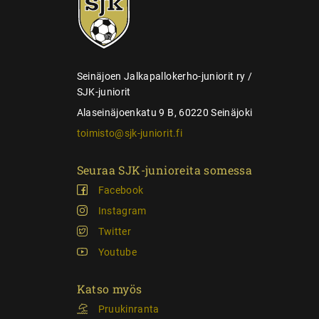
l
juniorit
a
u
s
Seinäjoen Jalkapallokerho-juniorit ry /
SJK-juniorit
Alaseinäjoenkatu 9 B, 60220 Seinäjoki
toimisto@sjk-juniorit.fi
Seuraa SJK-junioreita somessa
Facebook
Instagram
Twitter
Youtube
Katso myös
Pruukinranta