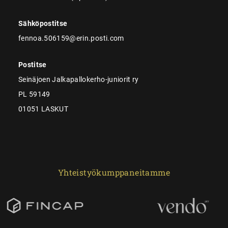
Sähköpostitse
fennoa.506159@erin.posti.com
Postitse
Seinäjoen Jalkapallokerho-juniorit ry
PL 59149
01051 LASKUT
Yhteistyökumppaneitamme