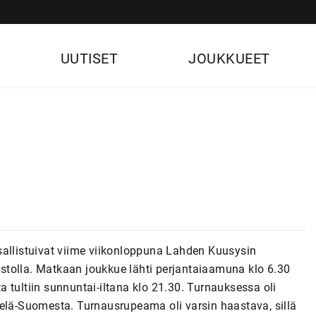
UUTISET
JOUKKUEET
sallistuivat viime viikonloppuna Lahden Kuusysin
stolla. Matkaan joukkue lähti perjantaiaamuna klo 6.30
 tultiin sunnuntai-iltana klo 21.30. Turnauksessa oli
telä-Suomesta. Turnausrupeama oli varsin haastava, sillä