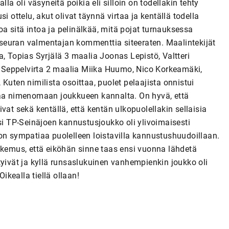
la oli väsyneitä poikia eli silloin on todellakin tehty
i ottelu, akut olivat täynnä virtaa ja kentällä todella
soa sitä intoa ja pelinälkää, mitä pojat turnauksessa
n seuran valmentajan kommenttia siteeraten. Maalintekijät
, Topias Syrjälä 3 maalia Joonas Lepistö, Valtteri
 Seppelvirta 2 maalia Miika Huumo, Nico Korkeamäki,
Kuten nimilista osoittaa, puolet pelaajista onnistui
iaa nimenomaan joukkueen kannalta. On hyvä, että
tivat sekä kentällä, että kentän ulkopuolellakin sellaisia
ksi TP-Seinäjoen kannustusjoukko oli ylivoimaisesti
on sympatiaa puolelleen loistavilla kannustushuudoillaan.
okemus, että eiköhän sinne taas ensi vuonna lähdetä
tyivät ja kyllä runsaslukuinen vanhempienkin joukko oli
Oikealla tiellä ollaan!