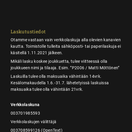
Laskutustiedot
Otamme vastaan vain verkkolaskuja alla olevien kanavien
kautta. Toimistolle tulleita sähköposti- tai paperilaskuja ei
käsitellä 1.11.2021 jälkeen.
Mikäli lasku koskee joukkuetta, tulee viitteessä olla
joukkueen nimi ja tilaaja. Esim. ”P2006 / Matti Möttönen”
Laskuilla tulee olla maksuaika vähintään 14vrk.
Kesälomakaudella 1.6.-31.7. lähetetyissä laskuissa
maksuaika tulee olla vähintään 21vrk.
Verkkolaskuna
003701985593
Verkkolaskujen välittäjä
003708599126 (OpenText)