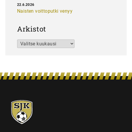
22.6.2026
Naisten voittoputki venyy
Arkistot
Arkistot
SJK-
juniorit