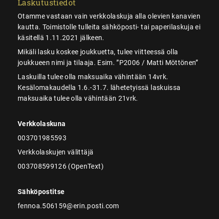
Laskutustiedot
Otamme vastaan vain verkkolaskuja alla olevien kanavien
kautta. Toimistolle tulleita sähköposti- tai paperilaskuja ei
käsitellä 1.11.2021 jälkeen.
Mikäli lasku koskee joukkuetta, tulee viitteessä olla
joukkueen nimi ja tilaaja. Esim. ”P2006 / Matti Möttönen”
Laskuilla tulee olla maksuaika vähintään 14vrk.
Kesälomakaudella 1.6.-31.7. lähetetyissä laskuissa
maksuaika tulee olla vähintään 21vrk.
Verkkolaskuna
003701985593
Verkkolaskujen välittäjä
003708599126 (OpenText)
Sähköpostitse
fennoa.506159@erin.posti.com