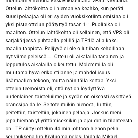
monitoimiviheriöllä keskiviikko-iltana VPS:n vieraana.
Ottelun lähtökohta oli hieman vaikeahko, kun peräti
kuusi pelaajaa oli eri syiden vuoksikotiintuomisina oli
yksi piste ottelun päätyttyä tasan 1-1.Puoliaika oli
maaliton. Ottelun lähtökohta oli sellainen, että VPS oli
sarjakärjessä puhtaalla pelillä ja TP:llä alla kaksi
maalin tappiota. Pelijyvä ei ole ollut ihan kohdillaan
nyt viime peleissä….. Ottelu oli aikalailla tasainen ja
lopputulos aikalailla oikeutettu. Molemmilla oli
muutama hyvä erikoistilanne ja mahdollisuus
lisämaalien tekoon, mutta näin tällä kertaa. Yksi
ottelun teemoista oli, että nyt on löydyttävä
uudenlainen taisteluilme ja sydän on oikeasti sykittävä
oranssipaidalle. Se toteutuikin hienosti, liuttiin,
peitettiin, taisteltiin, jokainen pelaaja. Joskus meni
jopa hieman yliyrittämiseksikin ja ajaudutiin tilanteesta
ohi. TP siirtyi ottelun 44 min johtoon hienon pelin
seurauksena.Iiro Kiviluoma pelasi laidalla Mikael