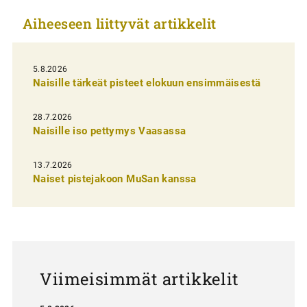
k
Aiheeseen liittyvät artikkelit
k
e
l
5.8.2026
Naisille tärkeät pisteet elokuun ensimmäisestä
i
e
28.7.2026
n
Naisille iso pettymys Vaasassa
s
13.7.2026
e
Naiset pistejakoon MuSan kanssa
l
a
u
s
Viimeisimmät artikkelit