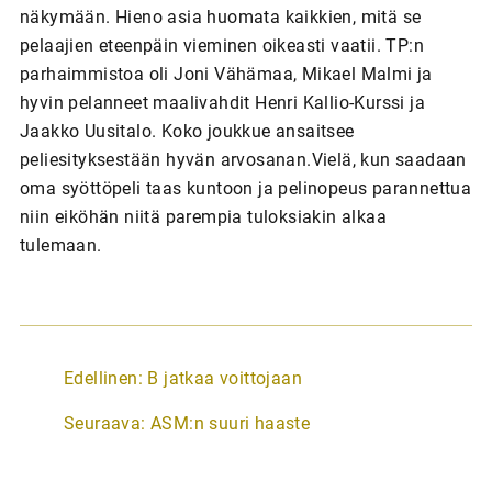
näkymään. Hieno asia huomata kaikkien, mitä se
pelaajien eteenpäin vieminen oikeasti vaatii. TP:n
parhaimmistoa oli Joni Vähämaa, Mikael Malmi ja
hyvin pelanneet maalivahdit Henri Kallio-Kurssi ja
Jaakko Uusitalo. Koko joukkue ansaitsee
peliesityksestään hyvän arvosanan.Vielä, kun saadaan
oma syöttöpeli taas kuntoon ja pelinopeus parannettua
niin eiköhän niitä parempia tuloksiakin alkaa
tulemaan.
A
Edellinen:
B jatkaa voittojaan
r
Seuraava:
ASM:n suuri haaste
t
i