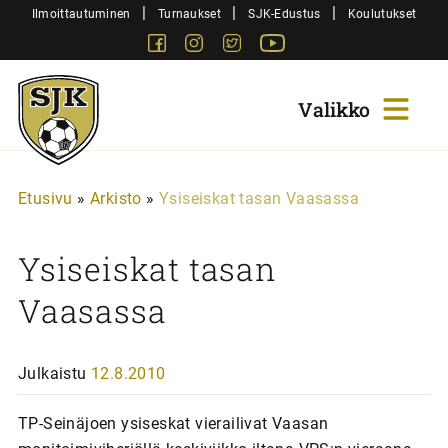
Siirry
|
|
|
Ilmoittautuminen
Turnaukset
SJK-Edustus
Koulutukset
sisältöön
Facebook
Instagram
Twitter
Youtube
Sjk-
Juniorit
Etusivu
»
Arkisto
»
Ysiseiskat tasan Vaasassa
Ysiseiskat tasan
Vaasassa
Julkaistu
12.8.2010
TP-Seinäjoen ysiseskat vierailivat Vaasan