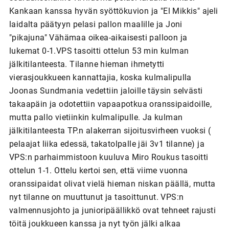
Kankaan kanssa hyvän syöttökuvion ja "El Mikkis" ajeli
laidalta päätyyn pelasi pallon maalille ja Joni
"pikajuna" Vähämaa oikea-aikaisesti palloon ja
lukemat 0-1.VPS tasoitti ottelun 53 min kulman
jälkitilanteesta. Tilanne hieman ihmetytti
vierasjoukkueen kannattajia, koska kulmalipulla
Joonas Sundmania vedettiin jaloille täysin selvästi
takaapäin ja odotettiin vapaapotkua oranssipaidoille,
mutta pallo vietiinkin kulmalipulle. Ja kulman
jälkitilanteesta TP.n alakerran sijoitusvirheen vuoksi (
pelaajat liika edessä, takatolpalle jäi 3v1 tilanne) ja
VPS:n parhaimmistoon kuuluva Miro Roukus tasoitti
ottelun 1-1. Ottelu kertoi sen, että viime vuonna
oranssipaidat olivat vielä hieman niskan päällä, mutta
nyt tilanne on muuttunut ja tasoittunut. VPS:n
valmennusjohto ja junioripäällikkö ovat tehneet rajusti
töitä joukkueen kanssa ja nyt työn jälki alkaa