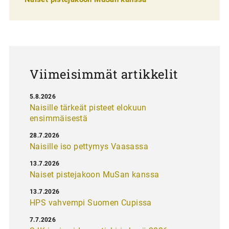
a
u
s
Viimeisimmät artikkelit
5.8.2026
Naisille tärkeät pisteet elokuun
ensimmäisestä
28.7.2026
Naisille iso pettymys Vaasassa
13.7.2026
Naiset pistejakoon MuSan kanssa
13.7.2026
HPS vahvempi Suomen Cupissa
7.7.2026