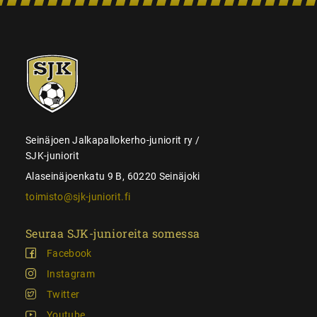
SJK-
juniorit
Seinäjoen Jalkapallokerho-juniorit ry /
SJK-juniorit
Alaseinäjoenkatu 9 B, 60220 Seinäjoki
toimisto@sjk-juniorit.fi
Seuraa SJK-junioreita somessa
Facebook
Instagram
Twitter
Youtube