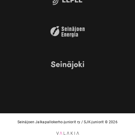
Seinäjoen Jalkapallokerho-juniorit ry / SJK-juniorit © 2026