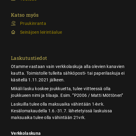
Katso myös
Pruukinranta
Seinäjoen leirintäalue
Laskutustiedot
Otamme vastaan vain verkkolaskuja alla olevien kanavien
kautta. Toimistolle tulleita sähköposti- tai paperilaskuja ei
käsitellä 1.11.2021 jälkeen.
Mikäli lasku koskee joukkuetta, tulee viitteessä olla
joukkueen nimi ja tilaaja. Esim. ”P2006 / Matti Möttönen”
Laskuilla tulee olla maksuaika vähintään 14vrk.
Kesälomakaudella 1.6.-31.7. lähetetyissä laskuissa
maksuaika tulee olla vähintään 21vrk.
Verkkolaskuna