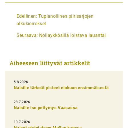
A
Edellinen:
Tuplanollinen piirisarjojen
r
alkukierrokset
t
Seuraava:
Nollaykkösillä loistava lauantai
i
k
k
Aiheeseen liittyvät artikkelit
e
l
i
5.8.2026
Naisille tärkeät pisteet elokuun ensimmäisestä
e
n
28.7.2026
Naisille iso pettymys Vaasassa
s
e
13.7.2026
l
Naiset pistejakoon MuSan kanssa