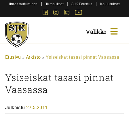
Siirry
|
|
|
Ilmoittautuminen
Turnaukset
SJK-Edustus
Koulutukset
sisältöön
Facebook
Instagram
Twitter
Youtube
Sjk-
Juniorit
Etusivu
»
Arkisto
»
Ysiseiskat tasasi pinnat Vaasassa
Ysiseiskat tasasi pinnat
Vaasassa
Julkaistu
27.5.2011