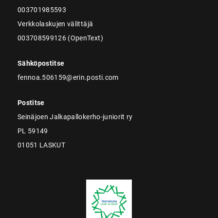
003701985593
Verkkolaskujen välittäjä
003708599126 (OpenText)
Sähköpostitse
fennoa.506159@erin.posti.com
Postitse
Seinäjoen Jalkapallokerho-juniorit ry
PL 59149
01051 LASKUT