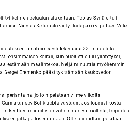
iirtyi kolmen pelaajan alakertaan. Topias Syrjälä tuli
ähämaa. Nicolas Kotamäki siirtyi laitapakiksi jättäen Ville
olustuksen omatoimisesti tekemänä 22. minuutilla.
sti ensimmäisen kerran, kun puolustus tuli yllätetyksi,
t enää estämään maalintekoa. Neljä minuuttia myöhemmin
ja Sergei Eremenko pääsi tykittämään kaukovedon
 perjantaina, jolloin pelataan viime viikolta
lu Gamlakarleby Bollklubbia vastaan. Jos loppuviikosta
nurmikenttien reunoille on vähemmän voimallista, tarjoutuu
liseen jalkapalloseurantaan. Ottelu nimittäin pelataan