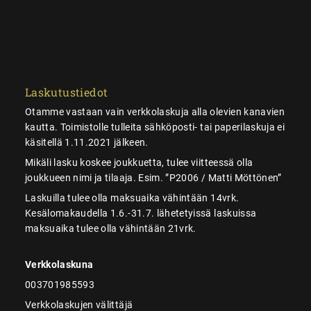
Laskutustiedot
Otamme vastaan vain verkkolaskuja alla olevien kanavien
kautta. Toimistolle tulleita sähköposti- tai paperilaskuja ei
käsitellä 1.11.2021 jälkeen.
Mikäli lasku koskee joukkuetta, tulee viitteessä olla
joukkueen nimi ja tilaaja. Esim. ”P2006 / Matti Möttönen”
Laskuilla tulee olla maksuaika vähintään 14vrk.
Kesälomakaudella 1.6.-31.7. lähetetyissä laskuissa
maksuaika tulee olla vähintään 21vrk.
Verkkolaskuna
003701985593
Verkkolaskujen välittäjä