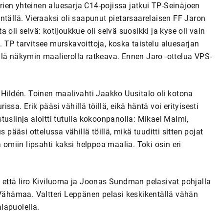
ien yhteinen aluesarja C14-pojissa jatkui TP-Seinäjoen
ntällä. Vieraaksi oli saapunut pietarsaarelaisen FF Jaron
oli selvä: kotijoukkue oli selvä suosikki ja kyse oli vain
 TP tarvitsee murskavoittoja, koska taistelu aluesarjan
llä näkymin maalierolla ratkeava. Ennen Jaro -ottelua VPS-
 Hildén. Toinen maalivahti Jaakko Uusitalo oli kotona
sa. Erik pääsi vähillä töillä, eikä häntä voi erityisesti
uslinja aloitti tutulla kokoonpanolla: Mikael Malmi,
 pääsi ottelussa vähillä töillä, mikä tuuditti sitten pojat
 omiin lipsahti kaksi helppoa maalia. Toki osin eri
 että Iiro Kiviluoma ja Joonas Sundman pelasivat pohjalla
 Vähämaa. Valtteri Leppänen pelasi keskikentällä vähän
lapuolella.