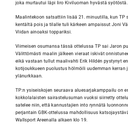
joka murtautui läpi Iiro Kiviluoman hyvästä syötöstä.
Maalintekoon satsattiin lisää 21. minuutilla, kun TP s
kentältä pois ja tilalle tuli kärkeen ampaissut Joni V
Viidan ainoaksi toppariksi.
Viimeisen osumansa tässä ottelussa TP sai Jaron pu
Välittömästi maalin jälkeen vieraat iskivät onnistunee
eikä vastaan tullut maalivahti Erik Hildén pystyny
kotijoukkueen puolustus hölmöili uudemman kerran 
ylänurkkaan.
TP:n ysiseiskojen seuraava aluesarjakamppailu on ensi
kokkolalaisten sairastelusuman vuoksi siirretty otte
satelee niin, että kannustajien into rynnätä luonnon
perjantain GBK-ottelussa mahdollisuus katsojaystäväl
Wallsport Areenalla alkaen klo 19.