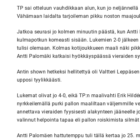
TP sai otteluun vauhdikkaan alun, kun jo neljännell
Vähämaan laidalta tarjoileman pikku noston maajou
Jatkoa seurasi jo kolmen minuutin päästä, kun Antt
kulmapotkun komeasti sisään. Lukemien 2-0 jälkeen ei
tulisi olemaan. Kolmas kotijoukkueen maali näki pikk
Antti Palomäki katkaisi hyökkäyspäässä vieraiden syö
Antin shown hetkeksi hellitettyä oli Valtteri Leppäs
upposi tyylikkäästi.
Lukemat olivat jo 4-0, eikä TP:n maalivahti Erik Hild
nyrkkeilemällä purki pallon maaliltaan väljemmille ves
annettava vieraiden fyysisesti alakynteen jääneelle j
valinnut helpointa tapaa eli pallon roiskimista silm
Antti Palomäen hattutemppu tuli tällä kertaa jo 25. 