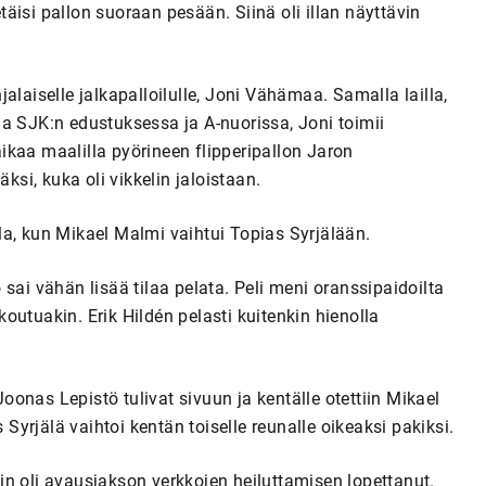
etäisi pallon suoraan pesään. Siinä oli illan näyttävin
alaiselle jalkapalloilulle, Joni Vähämaa. Samalla lailla,
a SJK:n edustuksessa ja A-nuorissa, Joni toimii
 aikaa maalilla pyörineen flipperipallon Jaron
ksi, kuka oli vikkelin jaloistaan.
la, kun Mikael Malmi vaihtui Topias Syrjälään.
sai vähän lisää tilaa pelata. Peli meni oranssipaidoilta
kkoutuakin. Erik Hildén pelasti kuitenkin hienolla
Joonas Lepistö tulivat sivuun ja kentälle otettiin Mikael
yrjälä vaihtoi kentän toiselle reunalle oikeaksi pakiksi.
n oli avausjakson verkkojen heiluttamisen lopettanut.