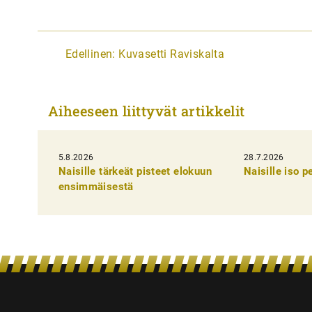
A
Edellinen:
Kuvasetti Raviskalta
r
t
Aiheeseen liittyvät artikkelit
i
k
5.8.2026
k
28.7.2026
Naisille tärkeät pisteet elokuun
Naisille iso 
e
ensimmäisestä
l
i
e
n
s