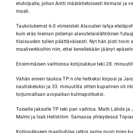
etutolpalle, johon Antti määrätietoisesti kirmaisi ja v
maali.
Taukolukemat 6-0 viimeisteli Alavuden lahja eteläpohj
kuin eräs hieman pidempi alavutelaislähtöinen futaaj
tilaisuuden tullen päättäväisesti. Nyt hän pisti tovin
maaliverkkoihin niin, ettei kenellekään jäänyt epäselvä
Ensimmäisen vaihtonsa kotijoukkue teki 28. minuutil
Vähän ennen taukoa TP:n ote hetkeksi kirposi ja Jaro 
nautiskeluksi ja 33. minuutilla sitten kuparinen oli ri
torjunnallaan avopaikan kulmapotkuksi.
Toiselle jaksolle TP teki pari vaihtoa. Matti Lähde ja 
Malmi ja Isak Hellström. Samassa yhteydessä Topias S
Kotijoukkueen maalijuhlaa jatkoi sama nuori mies kui