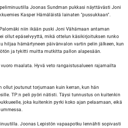
ä peliminuutilla Joonas Sundman pukkasi näyttävästi Joni
kkuemies Kasper Hämäläistä lainaten "pussukkaan".
i Palomäki niin ikään puski Joni Vähämaan antaman
 ollut epäselvyyttä, mikä ottelun käsikirjoituksen runko
u hiljaa hämärtyneen päivänvalon vartin pelin jälkeen, kun
tön ja tykitti muitta mutkitta pallon alapesään.
en vuoro maalata. Hyvä veto rangaistusalueen rajamailta
én ollut joutunut torjumaan kuin kerran, kun hän
ille. TP:n peli pyöri nätisti. Täysi tunnustus on kuitenkin
oukkueelle, joka kuitenkin pyrki koko ajan pelaamaan, eikä
ät ummessa.
minuutilla. Joonas Lepistön vapaapotku lennähti sopivasti