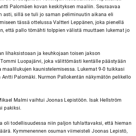
Antti Palomäen kovan keskityksen maaliin. Seuraavaa
sti, sillä se tuli jo saman peliminuutin aikana eli
tamiseen tässä ottelussa Valtteri Leppänen, joka pienellä
n, että pallo tömähti tolppien välistä muuttaen lukemat jo
n lihaksistoaan ja keuhkojaan toisen jakson
i Tommi Luopajärvi, joka välittömästi kentälle päästyään
ta maalilukujen kaunistelemisessa. Lukemat 9-0 tuikkasi
n Antti Palomäki. Nurmon Pallokentän näkymätön pelikello
Mikael Malmi vaihtui Joonas Lepistöön. Isak Hellström
i pakiksi.
a oli todellisuudessa niin paljon tuhlattavaksi, että hieman
lamäärä. Kymmenennen osuman viimeisteli Joonas Lepistö,