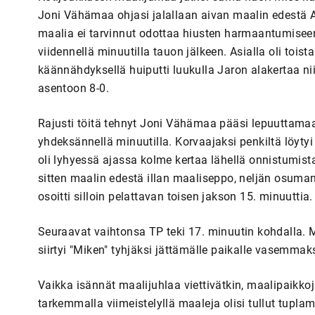
Joni Vähämaa ohjasi jalallaan aivan maalin edestä 
maalia ei tarvinnut odottaa hiusten harmaantumiseen a
viidennellä minuutilla tauon jälkeen. Asialla oli tois
käännähdyksellä huiputti luukulla Jaron alakertaa nii
asentoon 8-0.
Rajusti töitä tehnyt Joni Vähämaa pääsi lepuuttamaa
yhdeksännellä minuutilla. Korvaajaksi penkiltä löyty
oli lyhyessä ajassa kolme kertaa lähellä onnistumis
sitten maalin edestä illan maaliseppo, neljän osuma
osoitti silloin pelattavan toisen jakson 15. minuuttia.
Seuraavat vaihtonsa TP teki 17. minuutin kohdalla. 
siirtyi "Miken" tyhjäksi jättämälle paikalle vasemmaks
Vaikka isännät maalijuhlaa viettivätkin, maalipaikkoj
tarkemmalla viimeistelyllä maaleja olisi tullut tup