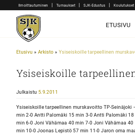
Siirry
|
|
|
Ilmoittautuminen
Turnaukset
SJK-Edustus
Koulutukset
sisältöön
Sjk-
ETUSIVU
Juniorit
Etusivu
»
Arkisto
»
Ysiseiskoille tarpeellinen murskav
Ysiseiskoille tarpeellin
Julkaistu
5.9.2011
Ysiseiskoille tarpeellinen murskavoitto TP-Seinäjok
min 2-0 Antti Palomäki 15 min 3-0 Antti Palomäki 18
min 6-0 Joni Vähämaa 40 min 7-0 Joni Vähämaa 40 m
min 10-0 Joonas Lepistö 57 min 11-0 Jaron oma maal