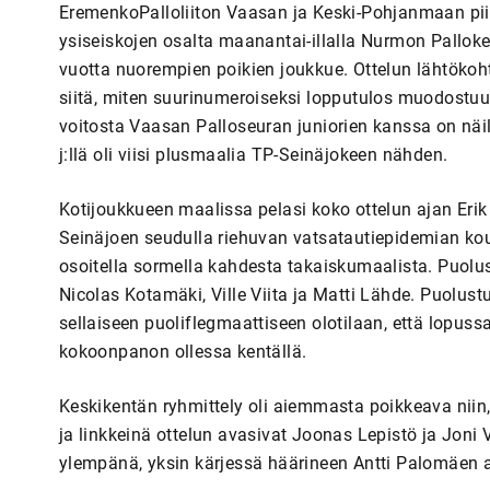
EremenkoPalloliiton Vaasan ja Keski-Pohjanmaan piir
ysiseiskojen osalta maanantai-illalla Nurmon Palloke
vuotta nuorempien poikien joukkue. Ottelun lähtökohta 
siitä, miten suurinumeroiseksi lopputulos muodostuu.
voitosta Vaasan Palloseuran juniorien kanssa on näi
j:llä oli viisi plusmaalia TP-Seinäjokeen nähden.
Kotijoukkueen maalissa pelasi koko ottelun ajan Erik
Seinäjoen seudulla riehuvan vatsatautiepidemian kouris
osoitella sormella kahdesta takaiskumaalista. Puolust
Nicolas Kotamäki, Ville Viita ja Matti Lähde. Puolustus
sellaiseen puoliflegmaattiseen olotilaan, että lopussa
kokoonpanon ollessa kentällä.
Keskikentän ryhmittely oli aiemmasta poikkeava niin,
ja linkkeinä ottelun avasivat Joonas Lepistö ja Joni
ylempänä, yksin kärjessä häärineen Antti Palomäen a