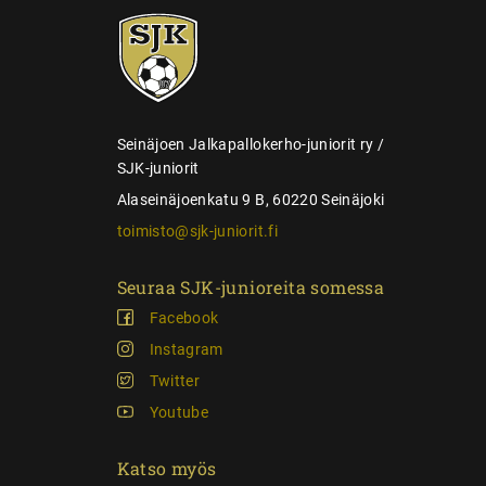
e
SJK-
l
juniorit
a
u
s
Seinäjoen Jalkapallokerho-juniorit ry /
SJK-juniorit
Alaseinäjoenkatu 9 B, 60220 Seinäjoki
toimisto@sjk-juniorit.fi
Seuraa SJK-junioreita somessa
Facebook
Instagram
Twitter
Youtube
Katso myös