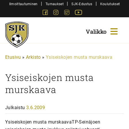
Siirry
|
|
|
Ilmoittautuminen
Turnaukset
SJK-Edustus
Koulutukset
sisältöön
Facebook
Instagram
Twitter
Youtube
Sjk-
Juniorit
Etusivu
»
Arkisto
»
Ysiseiskojen musta murskaava
Ysiseiskojen musta
murskaava
Julkaistu
3.6.2009
Ysiseiskojen musta murskaavaTP-Seinäjoen