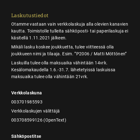
Laskutustiedot
Otamme vastaan vain verkkolaskuja alla olevien kanavien
kautta. Toimistolle tulleita sähköposti- tai paperilaskuja ei
käsitellä 1.11.2021 jälkeen.
Mikäli lasku koskee joukkuetta, tulee viitteessä olla
joukkueen nimi ja tilaaja. Esim. ”P2006 / Matti Möttönen”
Laskuilla tulee olla maksuaika vähintään 14vrk.
Kesälomakaudella 1.6.-31.7. lähetetyissä laskuissa
maksuaika tulee olla vähintään 21vrk.
Verkkolaskuna
003701985593
Verkkolaskujen välittäjä
003708599126 (OpenText)
Sähköpostitse