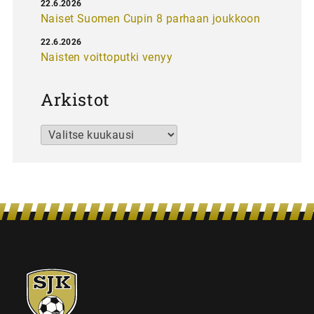
22.6.2026
Naiset Suomen Cupin 8 parhaan joukkoon
22.6.2026
Naisten voittoputki venyy
Arkistot
Arkistot
SJK-
juniorit