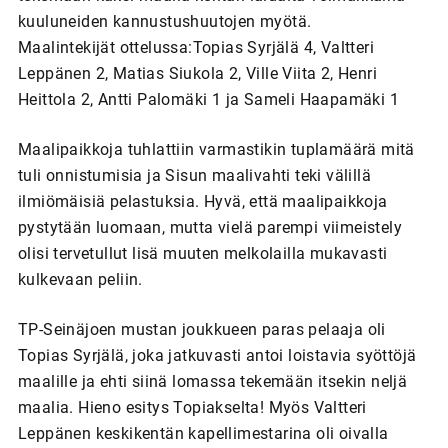
kuuluneiden kannustushuutojen myötä.
Maalintekijät ottelussa:Topias Syrjälä 4, Valtteri
Leppänen 2, Matias Siukola 2, Ville Viita 2, Henri
Heittola 2, Antti Palomäki 1 ja Sameli Haapamäki 1
Maalipaikkoja tuhlattiin varmastikin tuplamäärä mitä
tuli onnistumisia ja Sisun maalivahti teki välillä
ilmiömäisiä pelastuksia. Hyvä, että maalipaikkoja
pystytään luomaan, mutta vielä parempi viimeistely
olisi tervetullut lisä muuten melkolailla mukavasti
kulkevaan peliin.
TP-Seinäjoen mustan joukkueen paras pelaaja oli
Topias Syrjälä, joka jatkuvasti antoi loistavia syöttöjä
maalille ja ehti siinä lomassa tekemään itsekin neljä
maalia. Hieno esitys Topiakselta! Myös Valtteri
Leppänen keskikentän kapellimestarina oli oivalla