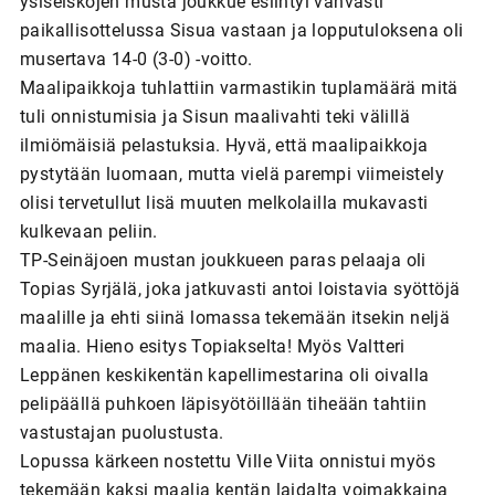
ysiseiskojen musta joukkue esiintyi vahvasti
paikallisottelussa Sisua vastaan ja lopputuloksena oli
musertava 14-0 (3-0) -voitto.
Maalipaikkoja tuhlattiin varmastikin tuplamäärä mitä
tuli onnistumisia ja Sisun maalivahti teki välillä
ilmiömäisiä pelastuksia. Hyvä, että maalipaikkoja
pystytään luomaan, mutta vielä parempi viimeistely
olisi tervetullut lisä muuten melkolailla mukavasti
kulkevaan peliin.
TP-Seinäjoen mustan joukkueen paras pelaaja oli
Topias Syrjälä, joka jatkuvasti antoi loistavia syöttöjä
maalille ja ehti siinä lomassa tekemään itsekin neljä
maalia. Hieno esitys Topiakselta! Myös Valtteri
Leppänen keskikentän kapellimestarina oli oivalla
pelipäällä puhkoen läpisyötöillään tiheään tahtiin
vastustajan puolustusta.
Lopussa kärkeen nostettu Ville Viita onnistui myös
tekemään kaksi maalia kentän laidalta voimakkaina