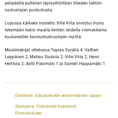
pelipäällä puhkoen läpisyötöillään tiheään tahtiin
vastustajan puolustusta.
Lopussa kärkeen nostettu Ville Viita onnistui myös
tekemään kaksi maalia kentän laidalta voimakkaina
kuuluneiden kannustushuutojen myötä.
Maalintekijät ottelussa:Topias Syrjälä 4, Valtteri
Leppänen 2, Matias Siukola 2, Ville Viita 2, Henri
Heittola 2, Antti Palomäki 1 ja Sameli Haapamäki 1
A
Edellinen:
Edustukselle ensimmäinen tappio
r
Seuraava:
Ysikutoset kaatoivat
t
Ponnistuksen
i