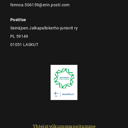
fennoa.506159@erin.posti.com
Postitse
Seinäjoen Jalkapallokerho-juniorit ry
PL 59149
01051 LASKUT
Yhteistyökumppaneitamme