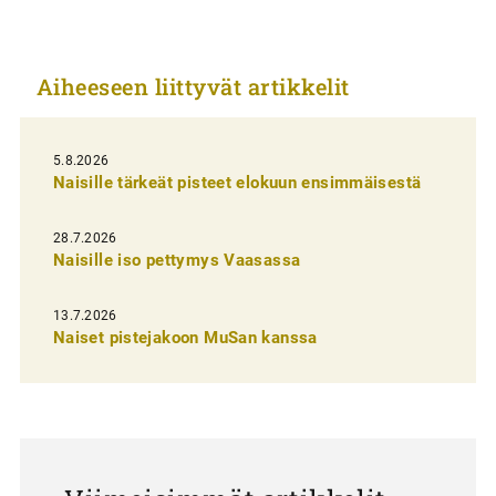
k
k
Aiheeseen liittyvät artikkelit
e
l
i
5.8.2026
Naisille tärkeät pisteet elokuun ensimmäisestä
e
n
28.7.2026
Naisille iso pettymys Vaasassa
s
e
13.7.2026
l
Naiset pistejakoon MuSan kanssa
a
u
s