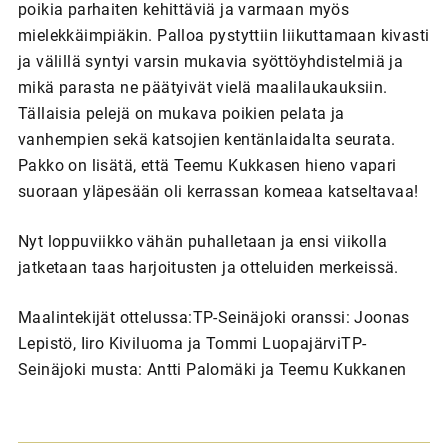
poikia parhaiten kehittäviä ja varmaan myös
mielekkäimpiäkin. Palloa pystyttiin liikuttamaan kivasti
ja välillä syntyi varsin mukavia syöttöyhdistelmiä ja
mikä parasta ne päätyivät vielä maalilaukauksiin.
Tällaisia pelejä on mukava poikien pelata ja
vanhempien sekä katsojien kentänlaidalta seurata.
Pakko on lisätä, että Teemu Kukkasen hieno vapari
suoraan yläpesään oli kerrassan komeaa katseltavaa!
Nyt loppuviikko vähän puhalletaan ja ensi viikolla
jatketaan taas harjoitusten ja otteluiden merkeissä.
Maalintekijät ottelussa:TP-Seinäjoki oranssi: Joonas
Lepistö, Iiro Kiviluoma ja Tommi LuopajärviTP-
Seinäjoki musta: Antti Palomäki ja Teemu Kukkanen