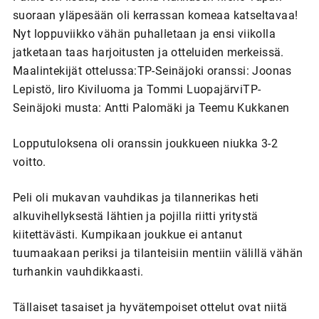
suoraan yläpesään oli kerrassan komeaa katseltavaa!
Nyt loppuviikko vähän puhalletaan ja ensi viikolla
jatketaan taas harjoitusten ja otteluiden merkeissä.
Maalintekijät ottelussa:TP-Seinäjoki oranssi: Joonas
Lepistö, Iiro Kiviluoma ja Tommi LuopajärviTP-
Seinäjoki musta: Antti Palomäki ja Teemu Kukkanen
Lopputuloksena oli oranssin joukkueen niukka 3-2
voitto.
Peli oli mukavan vauhdikas ja tilannerikas heti
alkuvihellyksestä lähtien ja pojilla riitti yritystä
kiitettävästi. Kumpikaan joukkue ei antanut
tuumaakaan periksi ja tilanteisiin mentiin välillä vähän
turhankin vauhdikkaasti.
Tällaiset tasaiset ja hyvätempoiset ottelut ovat niitä