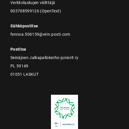
Verkkolaskujen välittäjä
003708599126 (OpenText)
Sähköpostitse
fennoa.506159@erin.posti.com
Postitse
Seinäjoen Jalkapallokerho-juniorit ry
PL 59149
01051 LASKUT