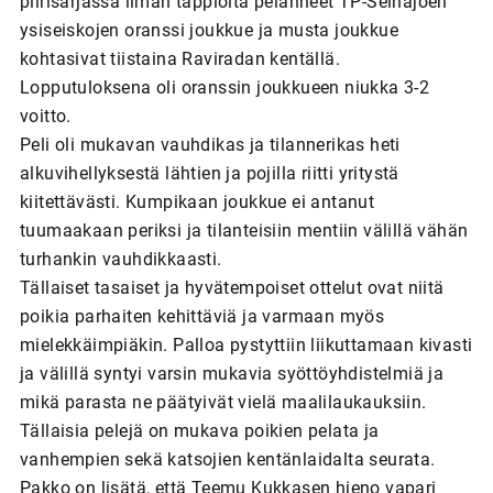
piirisarjassa ilman tappioita pelanneet TP-Seinäjoen
ysiseiskojen oranssi joukkue ja musta joukkue
kohtasivat tiistaina Raviradan kentällä.
Lopputuloksena oli oranssin joukkueen niukka 3-2
voitto.
Peli oli mukavan vauhdikas ja tilannerikas heti
alkuvihellyksestä lähtien ja pojilla riitti yritystä
kiitettävästi. Kumpikaan joukkue ei antanut
tuumaakaan periksi ja tilanteisiin mentiin välillä vähän
turhankin vauhdikkaasti.
Tällaiset tasaiset ja hyvätempoiset ottelut ovat niitä
poikia parhaiten kehittäviä ja varmaan myös
mielekkäimpiäkin. Palloa pystyttiin liikuttamaan kivasti
ja välillä syntyi varsin mukavia syöttöyhdistelmiä ja
mikä parasta ne päätyivät vielä maalilaukauksiin.
Tällaisia pelejä on mukava poikien pelata ja
vanhempien sekä katsojien kentänlaidalta seurata.
Pakko on lisätä, että Teemu Kukkasen hieno vapari