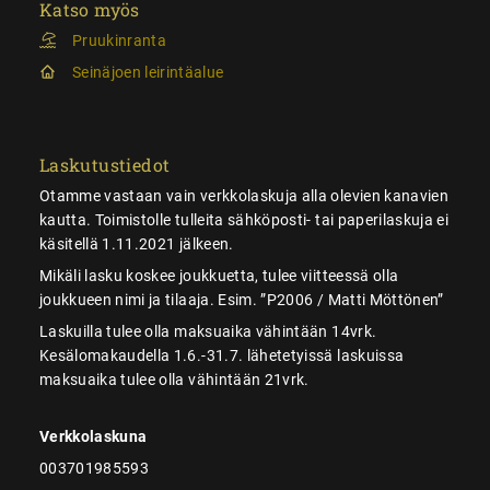
Katso myös
Pruukinranta
Seinäjoen leirintäalue
Laskutustiedot
Otamme vastaan vain verkkolaskuja alla olevien kanavien
kautta. Toimistolle tulleita sähköposti- tai paperilaskuja ei
käsitellä 1.11.2021 jälkeen.
Mikäli lasku koskee joukkuetta, tulee viitteessä olla
joukkueen nimi ja tilaaja. Esim. ”P2006 / Matti Möttönen”
Laskuilla tulee olla maksuaika vähintään 14vrk.
Kesälomakaudella 1.6.-31.7. lähetetyissä laskuissa
maksuaika tulee olla vähintään 21vrk.
Verkkolaskuna
003701985593