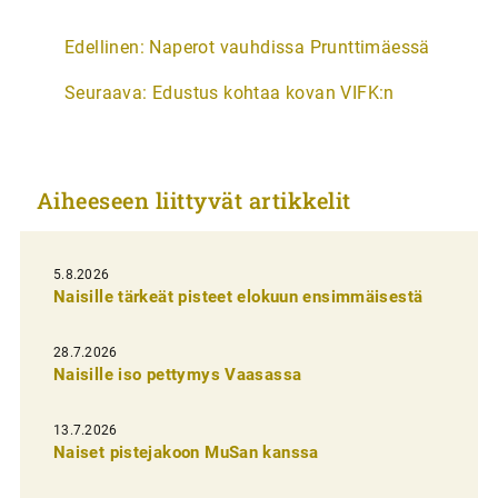
A
Edellinen:
Naperot vauhdissa Prunttimäessä
r
Seuraava:
Edustus kohtaa kovan VIFK:n
t
i
k
Aiheeseen liittyvät artikkelit
k
e
l
5.8.2026
Naisille tärkeät pisteet elokuun ensimmäisestä
i
e
28.7.2026
n
Naisille iso pettymys Vaasassa
s
13.7.2026
e
Naiset pistejakoon MuSan kanssa
l