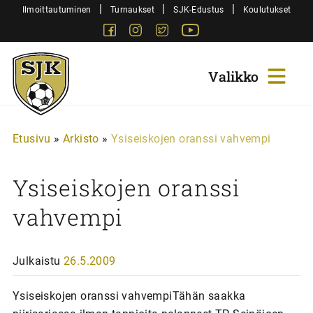
Siirry
|
|
|
Ilmoittautuminen
Turnaukset
SJK-Edustus
Koulutukset
sisältöön
Facebook
Instagram
Twitter
Youtube
Sjk-
Juniorit
Etusivu
»
Arkisto
»
Ysiseiskojen oranssi vahvempi
Ysiseiskojen oranssi
vahvempi
Julkaistu
26.5.2009
Ysiseiskojen oranssi vahvempiTähän saakka