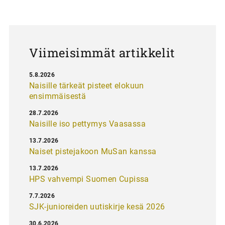
a
u
s
Viimeisimmät artikkelit
5.8.2026
Naisille tärkeät pisteet elokuun
ensimmäisestä
28.7.2026
Naisille iso pettymys Vaasassa
13.7.2026
Naiset pistejakoon MuSan kanssa
13.7.2026
HPS vahvempi Suomen Cupissa
7.7.2026
SJK-junioreiden uutiskirje kesä 2026
30.6.2026