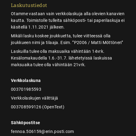
Laskutustiedot
Otamme vastaan vain verkkolaskuja alla olevien kanavien
kautta. Toimistolle tulleita sähköposti- tai paperilaskuja ei
käsitellä 1.11.2021 jälkeen.
Mikäli lasku koskee joukkuetta, tulee viitteessä olla
joukkueen nimi ja tilaaja. Esim. ”P2006 / Matti Möttönen”
Laskuilla tulee olla maksuaika vähintään 14vrk.
Kesälomakaudella 1.6.-31.7. lähetetyissä laskuissa
maksuaika tulee olla vähintään 21vrk.
Verkkolaskuna
003701985593
Verkkolaskujen välittäjä
003708599126 (OpenText)
Sähköpostitse
fennoa.506159@erin.posti.com