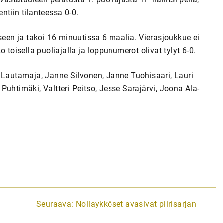
ntiin tilanteessa 0-0.
seen ja takoi 16 minuutissa 6 maalia. Vierasjoukkue ei
isella puoliajalla ja loppunumerot olivat tylyt 6-0.
a Lautamaja, Janne Silvonen, Janne Tuohisaari, Lauri
uhtimäki, Valtteri Peitso, Jesse Sarajärvi, Joona Ala-
Seuraava:
Nollaykköset avasivat piirisarjan