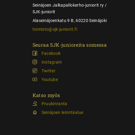
s
Seinäjoen Jalkapallokerho-juniorit ry /
SJK-juniorit
Alaseinäjoenkatu 9 B, 60220 Seinäjoki
toimisto@sjk-juniorit.fi
Seuraa SJK-junioreita somessa
Facebook
Instagram
Twitter
Youtube
Katso myös
Pruukinranta
Seinäjoen leirintäalue