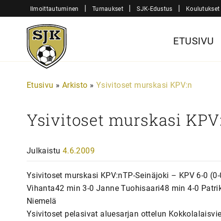
Siirry
|
|
|
Ilmoittautuminen
Turnaukset
SJK-Edustus
Koulutukset
sisältöön
Sjk-
ETUSIVU
Juniorit
Etusivu
»
Arkisto
»
Ysivitoset murskasi KPV:n
Ysivitoset murskasi KPV
Julkaistu
4.6.2009
Ysivitoset murskasi KPV:nTP-Seinäjoki – KPV 6-0 (0
Vihanta42 min 3-0 Janne Tuohisaari48 min 4-0 Patr
Niemelä
Ysivitoset pelasivat aluesarjan ottelun Kokkolalaisvie