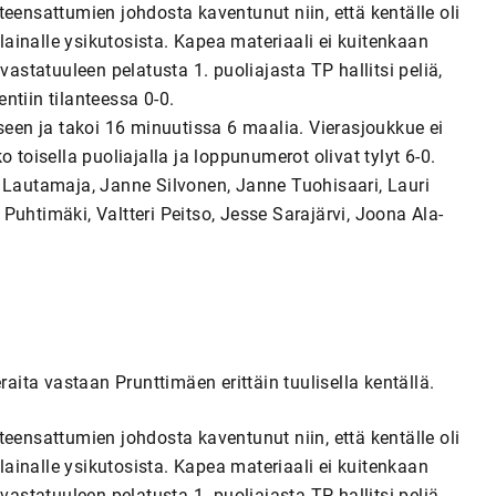
eensattumien johdosta kaventunut niin, että kentälle oli
ainalle ysikutosista. Kapea materiaali ei kuitenkaan
vastatuuleen pelatusta 1. puoliajasta TP hallitsi peliä,
ntiin tilanteessa 0-0.
seen ja takoi 16 minuutissa 6 maalia. Vierasjoukkue ei
isella puoliajalla ja loppunumerot olivat tylyt 6-0.
a Lautamaja, Janne Silvonen, Janne Tuohisaari, Lauri
uhtimäki, Valtteri Peitso, Jesse Sarajärvi, Joona Ala-
raita vastaan Prunttimäen erittäin tuulisella kentällä.
eensattumien johdosta kaventunut niin, että kentälle oli
ainalle ysikutosista. Kapea materiaali ei kuitenkaan
vastatuuleen pelatusta 1. puoliajasta TP hallitsi peliä,