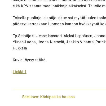
eikä KPV saanut maalipaikkoja aikaiseksi. Tauolle me
Toiselle puoliajalle kotijoukkue sai myötätuulen taak
päässyt kertaakaan luomaan kunnon hyökkäystä koko to
Tp-Seinäjoki: Jesse Isosaari, Aleksi Leppänen, Joon
Ylinen-Luopa, Joona Niemelä, Jaakko Vihanta, Patrik P
Hukkala
Kuvia löytyy täältä.
Linkki 1
A
Edellinen:
Kärkipaikka haussa
r