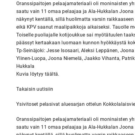
Oranssipaitojen pelaajamateriaali oli moninaisten yht
saatu vain 11 omaa pelaajaa ja Ala-Hukkalan Joona l
näkynyt kentällä, sillä huolimatta varsin raikkaaseen 
eikä KPV saanut maalipaikkoja aikaiseksi. Tauolle me
Toiselle puoliajalle kotijoukkue sai myötätuulen taak
päässyt kertaakaan luomaan kunnon hyökkäystä koko to
Tp-Seinäjoki: Jesse Isosaari, Aleksi Leppänen, Joon
Ylinen-Luopa, Joona Niemelä, Jaakko Vihanta, Patrik P
Hukkala
Kuvia löytyy täältä.
Takaisin uutisiin
Ysivitoset pelasivat aluesarjan ottelun Kokkolalaisvie
Oranssipaitojen pelaajamateriaali oli moninaisten yht
saatu vain 11 omaa pelaajaa ja Ala-Hukkalan Joona l
näkynyt kentällä, sillä huolimatta varsin raikkaaseen 