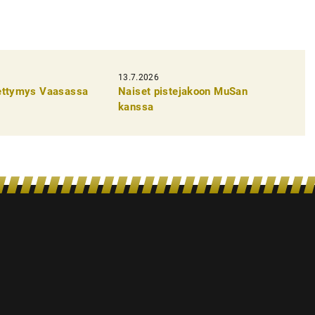
13.7.2026
pettymys Vaasassa
Naiset pistejakoon MuSan
kanssa