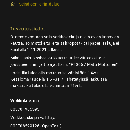
Seinäjoen leirintäalue
Laskutustiedot
Otamme vastaan vain verkkolaskuja alla olevien kanavien
kautta. Toimistolle tulleita sähköposti- tai paperilaskuja ei
käsitellä 1.11.2021 jälkeen.
Mikäli lasku koskee joukkuetta, tulee viitteessä olla
joukkueen nimi ja tilaaja. Esim. ”P2006 / Matti Möttönen”
Laskuilla tulee olla maksuaika vähintään 14vrk.
Kesälomakaudella 1.6.-31.7. lähetetyissä laskuissa
maksuaika tulee olla vähintään 21vrk.
Verkkolaskuna
003701985593
Verkkolaskujen välittäjä
003708599126 (OpenText)