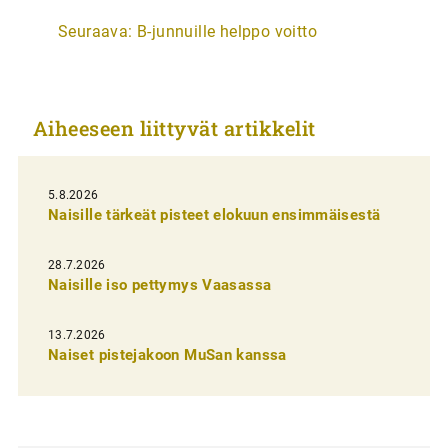
r
Seuraava:
B-junnuille helppo voitto
t
i
k
Aiheeseen liittyvät artikkelit
k
e
l
5.8.2026
Naisille tärkeät pisteet elokuun ensimmäisestä
i
e
28.7.2026
n
Naisille iso pettymys Vaasassa
s
13.7.2026
e
Naiset pistejakoon MuSan kanssa
l
a
u