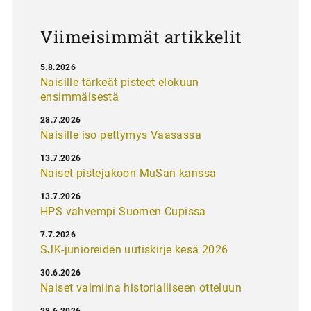
s
Viimeisimmät artikkelit
5.8.2026
Naisille tärkeät pisteet elokuun
ensimmäisestä
28.7.2026
Naisille iso pettymys Vaasassa
13.7.2026
Naiset pistejakoon MuSan kanssa
13.7.2026
HPS vahvempi Suomen Cupissa
7.7.2026
SJK-junioreiden uutiskirje kesä 2026
30.6.2026
Naiset valmiina historialliseen otteluun
28.6.2026