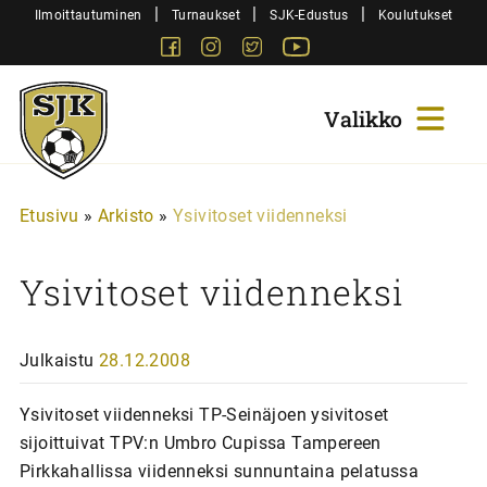
Siirry
|
|
|
Ilmoittautuminen
Turnaukset
SJK-Edustus
Koulutukset
sisältöön
Facebook
Instagram
Twitter
Youtube
Sjk-
Juniorit
Etusivu
»
Arkisto
»
Ysivitoset viidenneksi
Ysivitoset viidenneksi
Julkaistu
28.12.2008
Ysivitoset viidenneksi TP-Seinäjoen ysivitoset
sijoittuivat TPV:n Umbro Cupissa Tampereen
Pirkkahallissa viidenneksi sunnuntaina pelatussa