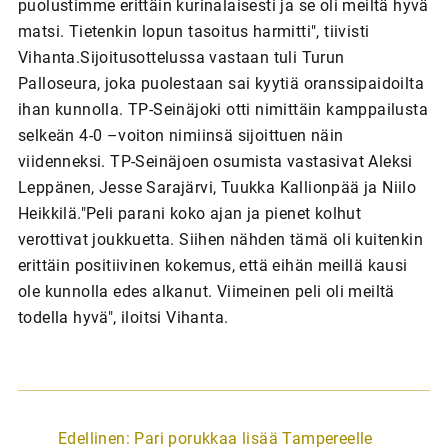
puolustimme erittäin kurinalaisesti ja se oli meiltä hyvä
matsi. Tietenkin lopun tasoitus harmitti", tiivisti
Vihanta.Sijoitusottelussa vastaan tuli Turun
Palloseura, joka puolestaan sai kyytiä oranssipaidoilta
ihan kunnolla. TP-Seinäjoki otti nimittäin kamppailusta
selkeän 4-0 –voiton nimiinsä sijoittuen näin
viidenneksi. TP-Seinäjoen osumista vastasivat Aleksi
Leppänen, Jesse Sarajärvi, Tuukka Kallionpää ja Niilo
Heikkilä."Peli parani koko ajan ja pienet kolhut
verottivat joukkuetta. Siihen nähden tämä oli kuitenkin
erittäin positiivinen kokemus, että eihän meillä kausi
ole kunnolla edes alkanut. Viimeinen peli oli meiltä
todella hyvä", iloitsi Vihanta.
A
Edellinen:
Pari porukkaa lisää Tampereelle