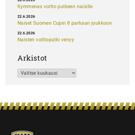
Kymmenes voitto putkeen naisille
22.6.2026
Naiset Suomen Cupin 8 parhaan joukkoon
22.6.2026
Naisten voittoputki venyy
Arkistot
Arkistot
SJK-