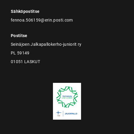
Sähköpostitse
fennoa.506159@erin.posti.com
Postitse
Seinäjoen Jalkapallokerho-juniorit ry
PL 59149
01051 LASKUT