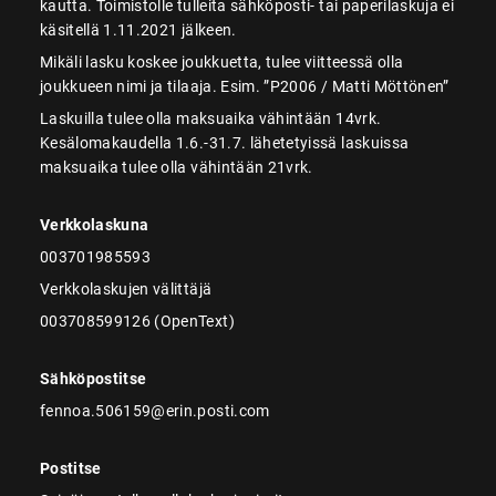
kautta. Toimistolle tulleita sähköposti- tai paperilaskuja ei
käsitellä 1.11.2021 jälkeen.
Mikäli lasku koskee joukkuetta, tulee viitteessä olla
joukkueen nimi ja tilaaja. Esim. ”P2006 / Matti Möttönen”
Laskuilla tulee olla maksuaika vähintään 14vrk.
Kesälomakaudella 1.6.-31.7. lähetetyissä laskuissa
maksuaika tulee olla vähintään 21vrk.
Verkkolaskuna
003701985593
Verkkolaskujen välittäjä
003708599126 (OpenText)
Sähköpostitse
fennoa.506159@erin.posti.com
Postitse