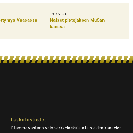
13.7.2026
pettymys Vaasassa
Naiset pistejakoon MuSan
kanssa
Laskutustiedot
Otamme vastaan vain verkkolaskuja alla olevien kanavien