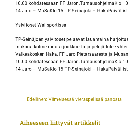
10.00 kohdatessaan FF Jaron.TurnausohjelmaKlo 1
14 Jaro – MuSaKlo 15 TP-Seinäjoki – HakaPäivällis
Ysivitoset Wallsportissa
TP-Seinäjoen ysivitoset pelaavat lauantaina harjoit
mukana kolme muuta joukkuetta ja pelejä tulee yhtee
Valkeakosken Haka, FF Jaro Pietarsaaresta ja Musan
10.00 kohdatessaan FF Jaron.TurnausohjelmaKlo 1
14 Jaro – MuSaKlo 15 TP-Seinäjoki – HakaPäivällis
A
Edellinen:
Viimeisessä vieraspelissä panosta
r
t
Aiheeseen liittyvät artikkelit
i