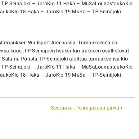
0 TP-Seinäjoki – JaroKlo 11 Haka – MuSaLounastaukoKlo
taukoKlo 18 Haka – JaroKlo 19 MuSa – TP-Seinäjoki
usturnauksen Wallsport Areenassa. Turnauksessa on
nsä kuusi.TP-Seinäjoen lisäksi turnaukseen osallistuvat
 Salama Porista.TP-Seinäjoki aloittaa turnauksensa klo
0 TP-Seinäjoki – JaroKlo 11 Haka – MuSaLounastaukoKlo
taukoKlo 18 Haka – JaroKlo 19 MuSa – TP-Seinäjoki
Seuraava:
Penni pelasti päivän