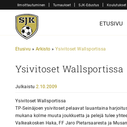
Siirry
|
|
|
Ilmoittautuminen
Turnaukset
SJK-Edustus
Koulutukset
sisältöön
Sjk-
ETUSIVU
Juniorit
Etusivu
»
Arkisto
»
Ysivitoset Wallsportissa
Ysivitoset Wallsportissa
Julkaistu
2.10.2009
Ysivitoset Wallsportissa
TP-Seinäjoen ysivitoset pelaavat lauantaina harjoit
mukana kolme muuta joukkuetta ja pelejä tulee yhtee
Valkeakosken Haka, FF Jaro Pietarsaaresta ja Musan