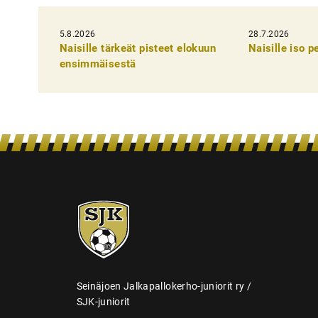
k
5.8.2026
k
28.7.2026
Naisille tärkeät pisteet elokuun
Naisille iso 
e
ensimmäisestä
l
i
e
n
s
e
SJK-
l
juniorit
a
u
s
Seinäjoen Jalkapallokerho-juniorit ry /
SJK-juniorit