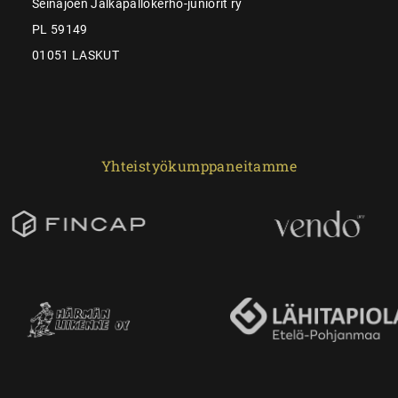
Seinäjoen Jalkapallokerho-juniorit ry
PL 59149
01051 LASKUT
Yhteistyökumppaneitamme