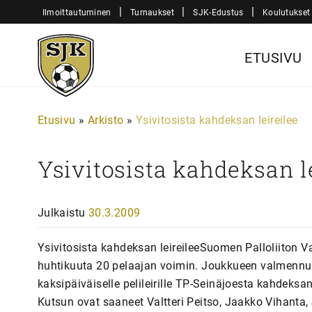
Siirry
|
|
|
Ilmoittautuminen
Turnaukset
SJK-Edustus
Koulutukset
sisältöön
Sjk-
ETUSIVU
Juniorit
Etusivu
»
Arkisto
»
Ysivitosista kahdeksan leireilee
Ysivitosista kahdeksan l
Julkaistu
30.3.2009
Ysivitosista kahdeksan leireileeSuomen Palloliiton Vaas
huhtikuuta 20 pelaajan voimin. Joukkueen valmennu
kaksipäiväiselle pelileirille TP-Seinäjoesta kahdeksa
Kutsun ovat saaneet Valtteri Peitso, Jaakko Vihanta