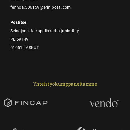
fennoa.506159@erin.posti.com
Postitse
Seinäjoen Jalkapallokerho-juniorit ry
PL 59149
01051 LASKUT
Yhteistyökumppaneitamme