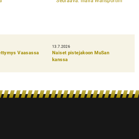
a
Seuraava:
Illalla Wallsportiin
13.7.2026
pettymys Vaasassa
Naiset pistejakoon MuSan
kanssa