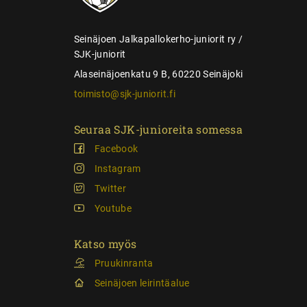
u
s
Seinäjoen Jalkapallokerho-juniorit ry /
SJK-juniorit
Alaseinäjoenkatu 9 B, 60220 Seinäjoki
toimisto@sjk-juniorit.fi
Seuraa SJK-junioreita somessa
Facebook
Instagram
Twitter
Youtube
Katso myös
Pruukinranta
Seinäjoen leirintäalue