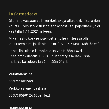
Laskutustiedot
Otamme vastaan vain verkkolaskuja alla olevien kanavien
kautta. Toimistolle tulleita sähköposti- tai paperilaskuja ei
käsitellä 1.11.2021 jälkeen.
Mikäli lasku koskee joukkuetta, tulee viitteessä olla
joukkueen nimi ja tilaaja. Esim. ”P2006 / Matti Möttönen”
Laskuilla tulee olla maksuaika vähintään 14vrk.
Kesälomakaudella 1.6.-31.7. lähetetyissä laskuissa
maksuaika tulee olla vähintään 21vrk.
Verkkolaskuna
003701985593
Verkkolaskujen välittäjä
003708599126 (OpenText)
Sähköpostitse