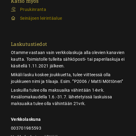
Katso myös
Pruukinranta
Seinäjoen leirintäalue
Laskutustiedot
Otamme vastaan vain verkkolaskuja alla olevien kanavien
kautta. Toimistolle tulleita sähköposti- tai paperilaskuja ei
käsitellä 1.11.2021 jälkeen.
Mikäli lasku koskee joukkuetta, tulee viitteessä olla
joukkueen nimi ja tilaaja. Esim. ”P2006 / Matti Möttönen”
Laskuilla tulee olla maksuaika vähintään 14vrk.
Kesälomakaudella 1.6.-31.7. lähetetyissä laskuissa
maksuaika tulee olla vähintään 21vrk.
Verkkolaskuna
003701985593