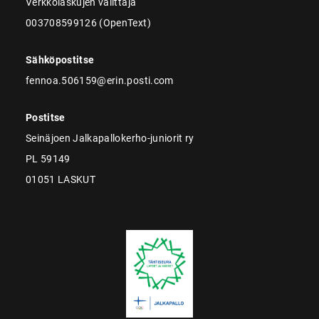
Verkkolaskujen välittäjä
003708599126 (OpenText)
Sähköpostitse
fennoa.506159@erin.posti.com
Postitse
Seinäjoen Jalkapallokerho-juniorit ry
PL 59149
01051 LASKUT