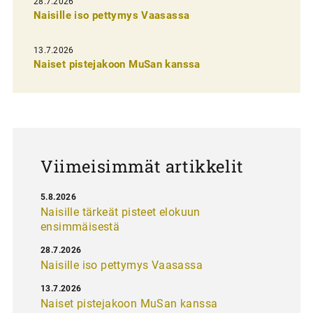
28.7.2026
n
Naisille iso pettymys Vaasassa
s
13.7.2026
e
Naiset pistejakoon MuSan kanssa
l
a
u
s
Viimeisimmät artikkelit
5.8.2026
Naisille tärkeät pisteet elokuun
ensimmäisestä
28.7.2026
Naisille iso pettymys Vaasassa
13.7.2026
Naiset pistejakoon MuSan kanssa