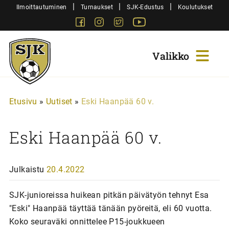
Siirry
|
|
|
Ilmoittautuminen
Turnaukset
SJK-Edustus
Koulutukset
sisältöön
Facebook
Instagram
Twitter
Youtube
Sjk-
Juniorit
Etusivu
»
Uutiset
»
Eski Haanpää 60 v.
Eski Haanpää 60 v.
Julkaistu
20.4.2022
SJK-junioreissa huikean pitkän päivätyön tehnyt Esa
"Eski" Haanpää täyttää tänään pyöreitä, eli 60 vuotta.
Koko seuraväki onnittelee P15-joukkueen