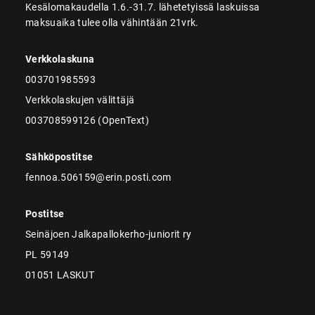
Kesälomakaudella 1.6.-31.7. lähetetyissä laskuissa
maksuaika tulee olla vähintään 21vrk.
Verkkolaskuna
003701985593
Verkkolaskujen välittäjä
003708599126 (OpenText)
Sähköpostitse
fennoa.506159@erin.posti.com
Postitse
Seinäjoen Jalkapallokerho-juniorit ry
PL 59149
01051 LASKUT