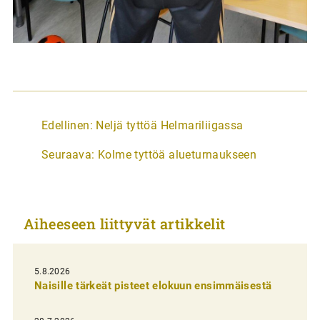
A
Edellinen:
Neljä tyttöä Helmariliigassa
r
Seuraava:
Kolme tyttöä alueturnaukseen
t
i
k
Aiheeseen liittyvät artikkelit
k
e
l
5.8.2026
Naisille tärkeät pisteet elokuun ensimmäisestä
i
e