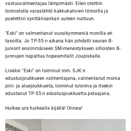
vastuuvalmentajaa lämpimästi. Eilen otettiin
toimistolla varaslähtö kakkukahvien tiimoilla ja
puetettiin synttärisankari uuteen nuttuun.
"Eski" on valmentanut vuosikymmeniä monilla eri
tasoilla. Jo TP-55:n aikana hän johdatti seuran B-
juniorit ensimmäiseen SM-menestykseen silloisten B-
junnujen napattua hopeamitalit Joupiskalla.
Lisäksi "Eski" on toiminut mm. SJK:n
edustusjoukkueen valmentajana, valmentanut monia
piiri- ja aluejoukkueita, toiminut tutorina ja itsekin
edustanut TP-55:n edustusjoukkuetta pelaajana.
Huikea ura huikealla äijällä! Onnea!