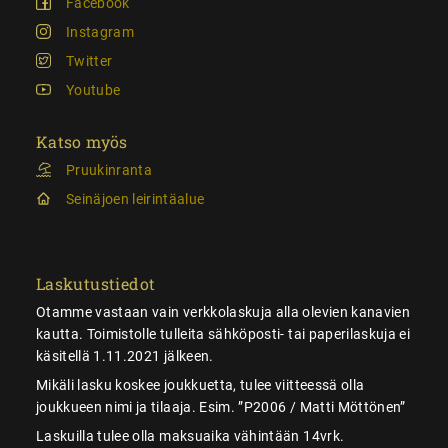
Facebook
Instagram
Twitter
Youtube
Katso myös
Pruukinranta
Seinäjoen leirintäalue
Laskutustiedot
Otamme vastaan vain verkkolaskuja alla olevien kanavien
kautta. Toimistolle tulleita sähköposti- tai paperilaskuja ei
käsitellä 1.11.2021 jälkeen.
Mikäli lasku koskee joukkuetta, tulee viitteessä olla
joukkueen nimi ja tilaaja. Esim. ”P2006 / Matti Möttönen”
Laskuilla tulee olla maksuaika vähintään 14vrk.