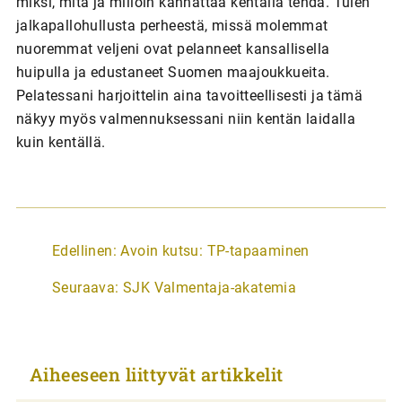
miksi, mitä ja milloin kannattaa kentällä tehdä. Tulen
jalkapallohullusta perheestä, missä molemmat
nuoremmat veljeni ovat pelanneet kansallisella
huipulla ja edustaneet Suomen maajoukkueita.
Pelatessani harjoittelin aina tavoitteellisesti ja tämä
näkyy myös valmennuksessani niin kentän laidalla
kuin kentällä.
A
Edellinen:
Avoin kutsu: TP-tapaaminen
r
Seuraava:
SJK Valmentaja-akatemia
t
i
k
Aiheeseen liittyvät artikkelit
k