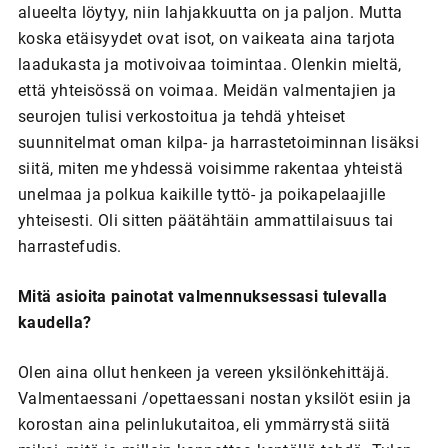
alueelta löytyy, niin lahjakkuutta on ja paljon. Mutta
koska etäisyydet ovat isot, on vaikeata aina tarjota
laadukasta ja motivoivaa toimintaa. Olenkin mieltä,
että yhteisössä on voimaa. Meidän valmentajien ja
seurojen tulisi verkostoitua ja tehdä yhteiset
suunnitelmat oman kilpa- ja harrastetoiminnan lisäksi
siitä, miten me yhdessä voisimme rakentaa yhteistä
unelmaa ja polkua kaikille tyttö- ja poikapelaajille
yhteisesti. Oli sitten päätähtäin ammattilaisuus tai
harrastefudis.
Mitä asioita painotat valmennuksessasi tulevalla
kaudella?
Olen aina ollut henkeen ja vereen yksilönkehittäjä.
Valmentaessani /opettaessani nostan yksilöt esiin ja
korostan aina pelinlukutaitoa, eli ymmärrystä siitä