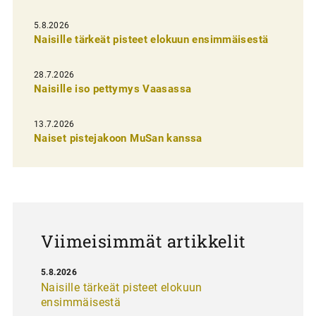
e
l
5.8.2026
Naisille tärkeät pisteet elokuun ensimmäisestä
i
e
28.7.2026
n
Naisille iso pettymys Vaasassa
s
13.7.2026
e
Naiset pistejakoon MuSan kanssa
l
a
u
s
Viimeisimmät artikkelit
5.8.2026
Naisille tärkeät pisteet elokuun
ensimmäisestä