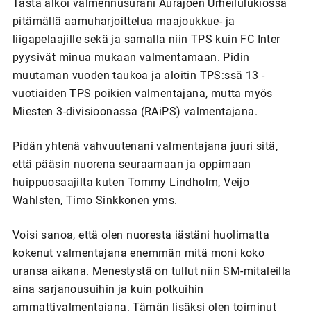
Tästä alkoi valmennusurani Aurajoen Urheilulukiossa
pitämällä aamuharjoittelua maajoukkue- ja
liigapelaajille sekä ja samalla niin TPS kuin FC Inter
pyysivät minua mukaan valmentamaan. Pidin
muutaman vuoden taukoa ja aloitin TPS:ssä 13 -
vuotiaiden TPS poikien valmentajana, mutta myös
Miesten 3-divisioonassa (RAiPS) valmentajana.
Pidän yhtenä vahvuutenani valmentajana juuri sitä,
että pääsin nuorena seuraamaan ja oppimaan
huippuosaajilta kuten Tommy Lindholm, Veijo
Wahlsten, Timo Sinkkonen yms.
Voisi sanoa, että olen nuoresta iästäni huolimatta
kokenut valmentajana enemmän mitä moni koko
uransa aikana. Menestystä on tullut niin SM-mitaleilla
aina sarjanousuihin ja kuin potkuihin
ammattivalmentajana. Tämän lisäksi olen toiminut