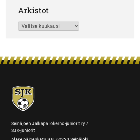
Arkistot
Arkistot
SJK-
juniorit
Seinäjoen Jalkapallokerho-juniorit ry /
SJK-juniorit
Alaseinäjoenkatu 9 B, 60220 Seinäjoki