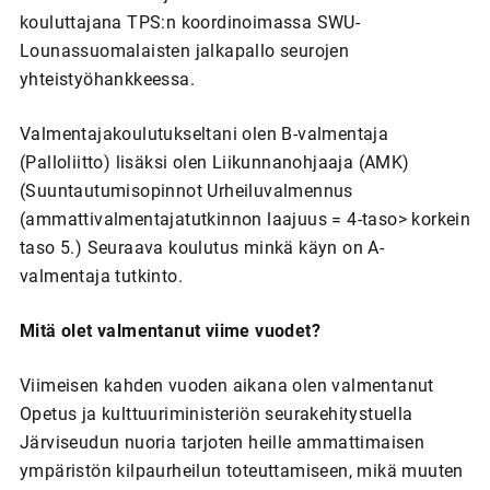
kouluttajana TPS:n koordinoimassa SWU-
Lounassuomalaisten jalkapallo seurojen
yhteistyöhankkeessa.
Valmentajakoulutukseltani olen B-valmentaja
(Palloliitto) lisäksi olen Liikunnanohjaaja (AMK)
(Suuntautumisopinnot Urheiluvalmennus
(ammattivalmentajatutkinnon laajuus = 4-taso> korkein
taso 5.) Seuraava koulutus minkä käyn on A-
valmentaja tutkinto.
Mitä olet valmentanut viime vuodet?
Viimeisen kahden vuoden aikana olen valmentanut
Opetus ja kulttuuriministeriön seurakehitystuella
Järviseudun nuoria tarjoten heille ammattimaisen
ympäristön kilpaurheilun toteuttamiseen, mikä muuten