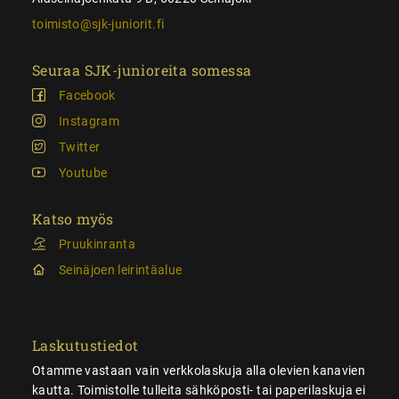
toimisto@sjk-juniorit.fi
Seuraa SJK-junioreita somessa
Facebook
Instagram
Twitter
Youtube
Katso myös
Pruukinranta
Seinäjoen leirintäalue
Laskutustiedot
Otamme vastaan vain verkkolaskuja alla olevien kanavien
kautta. Toimistolle tulleita sähköposti- tai paperilaskuja ei