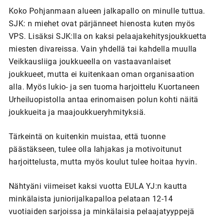
Koko Pohjanmaan alueen jalkapallo on minulle tuttua.
SJK: n miehet ovat pärjänneet hienosta kuten myös
VPS. Lisäksi SJK:lla on kaksi pelaajakehitysjoukkuetta
miesten divareissa. Vain yhdellä tai kahdella muulla
Veikkausliiga joukkueella on vastaavanlaiset
joukkueet, mutta ei kuitenkaan oman organisaation
alla. Myös lukio- ja sen tuoma harjoittelu Kuortaneen
Urheiluopistolla antaa erinomaisen polun kohti näitä
joukkueita ja maajoukkueryhmityksiä.
Tärkeintä on kuitenkin muistaa, että tuonne
päästäkseen, tulee olla lahjakas ja motivoitunut
harjoittelusta, mutta myös koulut tulee hoitaa hyvin.
Nähtyäni viimeiset kaksi vuotta EULA YJ:n kautta
minkälaista juniorijalkapalloa pelataan 12-14
vuotiaiden sarjoissa ja minkälaisia pelaajatyyppejä