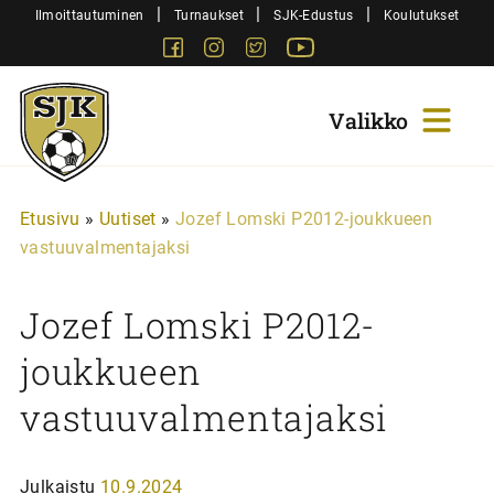
Siirry
|
|
|
Ilmoittautuminen
Turnaukset
SJK-Edustus
Koulutukset
sisältöön
Facebook
Instagram
Twitter
Youtube
Sjk-
Juniorit
Etusivu
»
Uutiset
»
Jozef Lomski P2012-joukkueen
vastuuvalmentajaksi
Jozef Lomski P2012-
joukkueen
vastuuvalmentajaksi
Julkaistu
10.9.2024