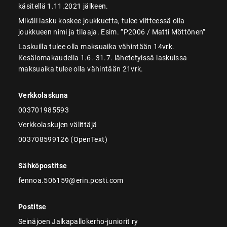
käsitellä 1.11.2021 jälkeen.
Mikäli lasku koskee joukkuetta, tulee viitteessä olla
joukkueen nimi ja tilaaja. Esim. ”P2006 / Matti Möttönen”
Laskuilla tulee olla maksuaika vähintään 14vrk.
Kesälomakaudella 1.6.-31.7. lähetetyissä laskuissa
maksuaika tulee olla vähintään 21vrk.
Verkkolaskuna
003701985593
Verkkolaskujen välittäjä
003708599126 (OpenText)
Sähköpostitse
fennoa.506159@erin.posti.com
Postitse
Seinäjoen Jalkapallokerho-juniorit ry