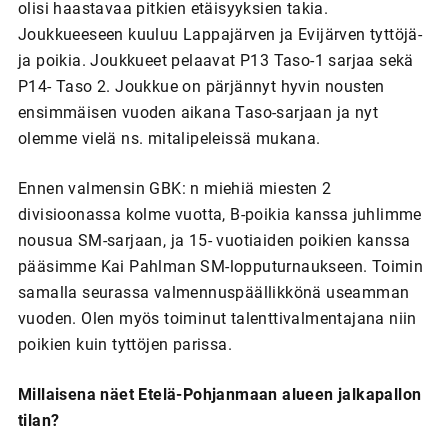
olisi haastavaa pitkien etäisyyksien takia.
Joukkueeseen kuuluu Lappajärven ja Evijärven tyttöjä-
ja poikia. Joukkueet pelaavat P13 Taso-1 sarjaa sekä
P14- Taso 2. Joukkue on pärjännyt hyvin nousten
ensimmäisen vuoden aikana Taso-sarjaan ja nyt
olemme vielä ns. mitalipeleissä mukana.
Ennen valmensin GBK: n miehiä miesten 2
divisioonassa kolme vuotta, B-poikia kanssa juhlimme
nousua SM-sarjaan, ja 15- vuotiaiden poikien kanssa
pääsimme Kai Pahlman SM-lopputurnaukseen. Toimin
samalla seurassa valmennuspäällikkönä useamman
vuoden. Olen myös toiminut talenttivalmentajana niin
poikien kuin tyttöjen parissa.
Millaisena näet Etelä-Pohjanmaan alueen jalkapallon
tilan?