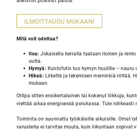
aiemmin potkinut palloa.
ILMOITTAUDU MUKAAN!
Mitä voit odottaa?
Iloa:
Jokaisella kerralla taataan iloinen ja rent
uutta.
Hymyä:
Kuntofutis tuo hymyn huulille – nauru o
Hikeä:
Liikettä ja tekemisen meininkiä riittää.
mukaan.
Olitpa sitten ensikertalainen tai kokenut liikkuja, ku
viettää aikaa energisessä porukassa. Tule rohkeasti 
Toiminta on suunnattu työikäisille aikuisille. Omat ry
varusteita ei tarvitse muuta, kuin liikuntaan sopivat v