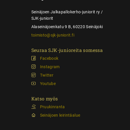
s
Seinäjoen Jalkapallokerho-juniorit ry /
SJK-juniorit
Alaseinäjoenkatu 9 B, 60220 Seinäjoki
toimisto@sjk-juniorit.fi
Seuraa SJK-junioreita somessa
Facebook
Instagram
Twitter
Youtube
Katso myös
Pruukinranta
Seinäjoen leirintäalue