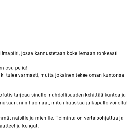
o ilmapiiri, jossa kannustetaan kokeilemaan rohkeasti
n osa peliä!
 Hiki tulee varmasti, mutta jokainen tekee oman kuntonsa
ntofutis tarjoaa sinulle mahdollisuuden kehittää kuntoa ja
mukaan, niin huomaat, miten hauskaa jalkapallo voi olla!
hmät naisille ja miehille. Toiminta on vertaisohjattua ja
aatteet ja kengät.