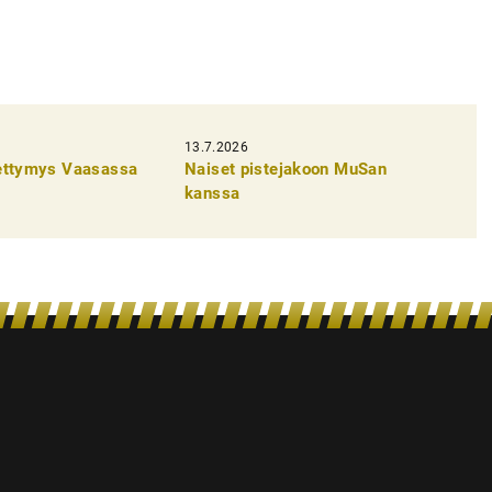
13.7.2026
pettymys Vaasassa
Naiset pistejakoon MuSan
kanssa