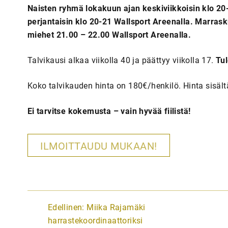
Naisten ryhmä lokakuun ajan keskiviikkoisin klo 20
perjantaisin klo 20-21 Wallsport Areenalla. Marrask
miehet 21.00 – 22.00 Wallsport Areenalla.
Talvikausi alkaa viikolla 40 ja päättyy viikolla 17.
Tul
Koko talvikauden hinta on 180€/henkilö. Hinta sisältä
Ei tarvitse kokemusta – vain hyvää fiilistä!
ILMOITTAUDU MUKAAN!
A
Edellinen:
Miika Rajamäki
r
harrastekoordinaattoriksi