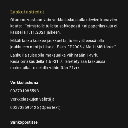
Laskutustiedot
Otamme vastaan vain verkkolaskuja alla olevien kanavien
kautta. Toimistolle tulleita sähköposti- tai paperilaskuja ei
käsitellä 1.11.2021 jälkeen.
Mikäli lasku koskee joukkuetta, tulee viitteessä olla
joukkueen nimi ja tilaaja. Esim. ”P2006 / Matti Möttönen”
Laskuilla tulee olla maksuaika vähintään 14vrk.
Kesälomakaudella 1.6.-31.7. lähetetyissä laskuissa
maksuaika tulee olla vähintään 21vrk.
Verkkolaskuna
003701985593
Verkkolaskujen välittäjä
003708599126 (OpenText)
Sähköpostitse