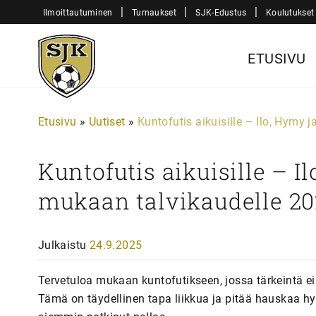
Siirry
|
|
|
Ilmoittautuminen
Turnaukset
SJK-Edustus
Koulutukset
sisältöön
Sjk-
ETUSIVU
Juniorit
Etusivu
»
Uutiset
»
Kuntofutis aikuisille – Ilo, Hymy 
Kuntofutis aikuisille – I
mukaan talvikaudelle 20
Julkaistu
24.9.2025
Tervetuloa mukaan kuntofutikseen, jossa tärkeintä ei
Tämä on täydellinen tapa liikkua ja pitää hauskaa hy