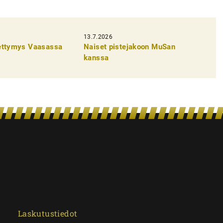
13.7.2026
pettymys Vaasassa
Naiset pistejakoon MuSan
kanssa
Laskutustiedot