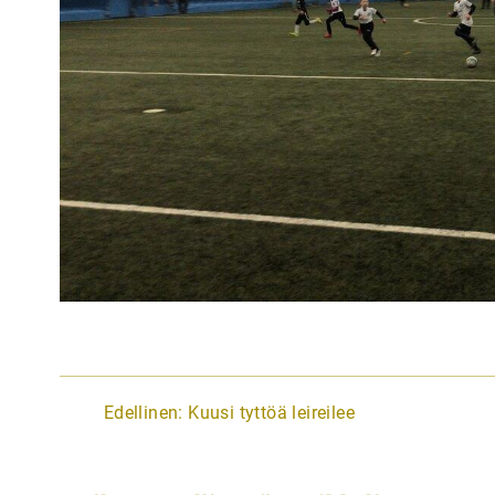
A
Edellinen:
Kuusi tyttöä leireilee
r
t