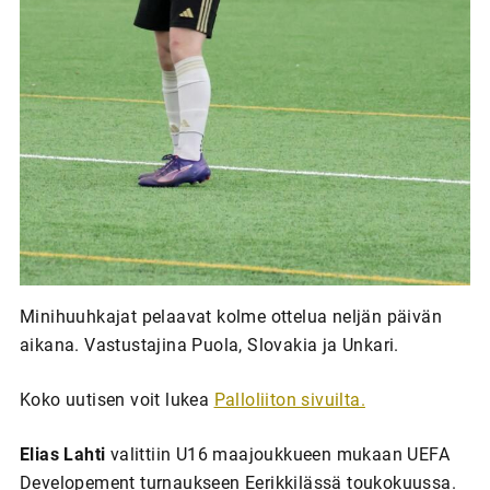
Minihuuhkajat pelaavat kolme ottelua neljän päivän
aikana. Vastustajina Puola, Slovakia ja Unkari.
Koko uutisen voit lukea
Palloliiton sivuilta.
Elias Lahti
valittiin U16 maajoukkueen mukaan UEFA
Developement turnaukseen Eerikkilässä toukokuussa.