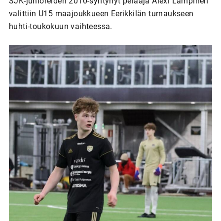
SJK-junioreiden 2010-syntynyt pelaaja Alexi Lampinen
valittiin U15 maajoukkueen Eerikkilän turnaukseen
huhti-toukokuun vaihteessa.