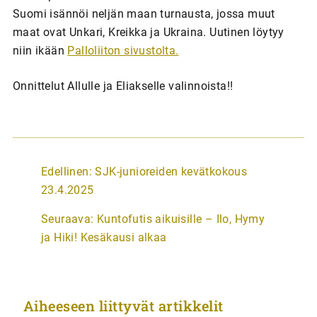
Suomi isännöi neljän maan turnausta, jossa muut
maat ovat Unkari, Kreikka ja Ukraina. Uutinen löytyy
niin ikään
Palloliiton sivustolta.
Onnittelut Allulle ja Eliakselle valinnoista!!
A
Edellinen:
SJK-junioreiden kevätkokous
r
23.4.2025
t
Seuraava:
Kuntofutis aikuisille – Ilo, Hymy
i
ja Hiki! Kesäkausi alkaa
k
k
e
Aiheeseen liittyvät artikkelit
l