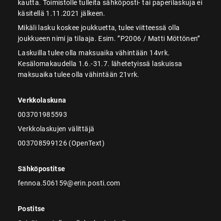
kautta. Toimistolle tulleita sähköposti- tai paperilaskuja ei
käsitellä 1.11.2021 jälkeen.
Mikäli lasku koskee joukkuetta, tulee viitteessä olla
joukkueen nimi ja tilaaja. Esim. ”P2006 / Matti Möttönen”
Laskuilla tulee olla maksuaika vähintään 14vrk.
Kesälomakaudella 1.6.-31.7. lähetetyissä laskuissa
maksuaika tulee olla vähintään 21vrk.
Verkkolaskuna
003701985593
Verkkolaskujen välittäjä
003708599126 (OpenText)
Sähköpostitse
fennoa.506159@erin.posti.com
Postitse