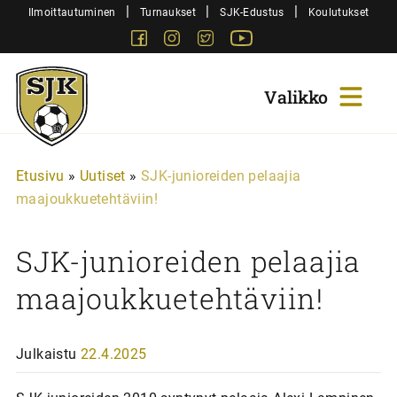
Siirry
|
|
|
Ilmoittautuminen
Turnaukset
SJK-Edustus
Koulutukset
sisältöön
Facebook
Instagram
Twitter
Youtube
Sjk-
Juniorit
Etusivu
»
Uutiset
»
SJK-junioreiden pelaajia
maajoukkuetehtäviin!
SJK-junioreiden pelaajia
maajoukkuetehtäviin!
Julkaistu
22.4.2025