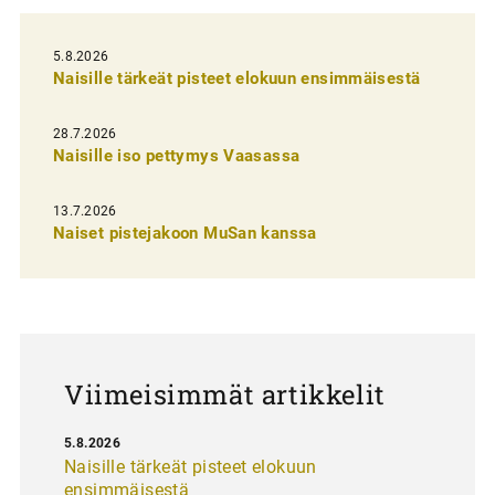
i
5.8.2026
e
Naisille tärkeät pisteet elokuun ensimmäisestä
n
s
28.7.2026
Naisille iso pettymys Vaasassa
e
l
13.7.2026
a
Naiset pistejakoon MuSan kanssa
u
s
Viimeisimmät artikkelit
5.8.2026
Naisille tärkeät pisteet elokuun
ensimmäisestä