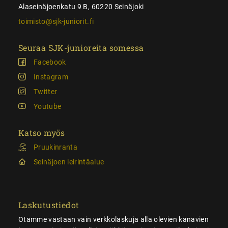
Alaseinäjoenkatu 9 B, 60220 Seinäjoki
toimisto@sjk-juniorit.fi
Seuraa SJK-junioreita somessa
Facebook
Instagram
Twitter
Youtube
Katso myös
Pruukinranta
Seinäjoen leirintäalue
Laskutustiedot
Otamme vastaan vain verkkolaskuja alla olevien kanavien