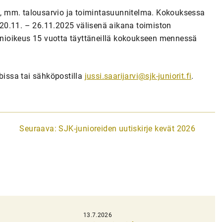
, mm. talousarvio ja toimintasuunnitelma. Kokouksessa
a 20.11. – 26.11.2025 välisenä aikana toimiston
Äänioikeus 15 vuotta täyttäneillä kokoukseen mennessä
issa tai sähköpostilla
jussi.saarijarvi@sjk-juniorit.fi
.
Seuraava:
SJK-junioreiden uutiskirje kevät 2026
13.7.2026