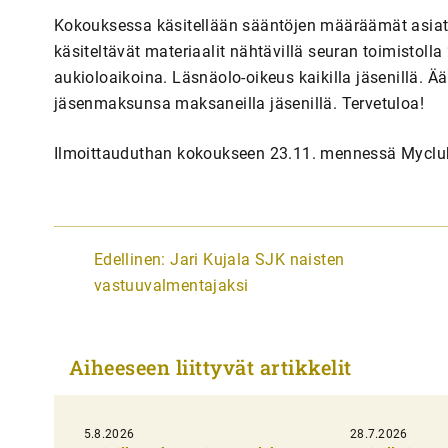
Kokouksessa käsitellään sääntöjen määräämät asiat
käsiteltävät materiaalit nähtävillä seuran toimistoll
aukioloaikoina. Läsnäolo-oikeus kaikilla jäsenillä. 
jäsenmaksunsa maksaneilla jäsenillä. Tervetuloa!
Ilmoittauduthan kokoukseen 23.11. mennessä Myclub
A
Edellinen:
Jari Kujala SJK naisten
r
vastuuvalmentajaksi
t
i
Aiheeseen liittyvät artikkelit
k
k
5.8.2026
28.7.2026
e