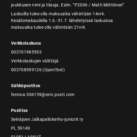
joukkueen nimi ja tilaaja. Esim. ”P2006 / Matti Möttönen”
Laskuilla tulee olla maksuaika vähintään 14vrk.
Kesälomakaudella 1.6.-31.7. lähetetyissä laskuissa
maksuaika tulee olla vähintään 21vrk.
Verkkolaskuna
003701985593
Verkkolaskujen välittäjä
003708599126 (OpenText)
Sähköpostitse
fennoa.506159@erin.posti.com
Postitse
Seinäjoen Jalkapallokerho-juniorit ry
PL 59149
01051 LASKUT