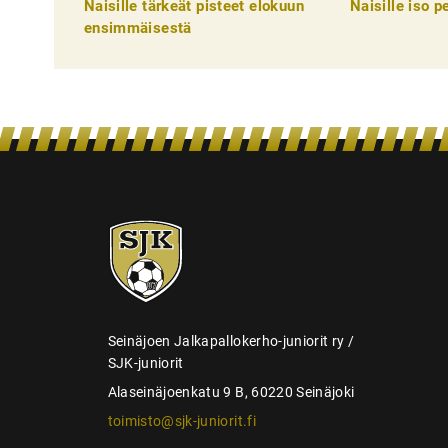
Naisille tärkeät pisteet elokuun
Naisille iso 
l
ensimmäisestä
i
e
n
s
e
l
SJK-
a
juniorit
u
s
Seinäjoen Jalkapallokerho-juniorit ry /
SJK-juniorit
Alaseinäjoenkatu 9 B, 60220 Seinäjoki
toimisto@sjk-juniorit.fi