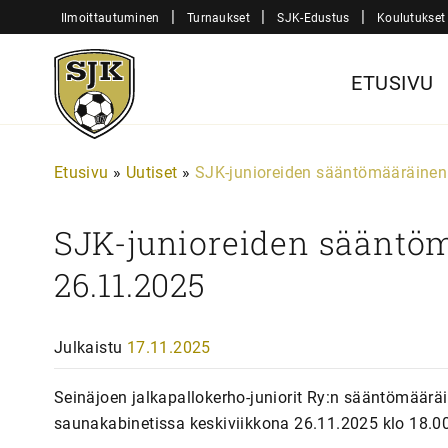
Siirry
|
|
|
Ilmoittautuminen
Turnaukset
SJK-Edustus
Koulutukset
sisältöön
Sjk-
ETUSIVU
Juniorit
Etusivu
»
Uutiset
»
SJK-junioreiden sääntömääräinen
SJK-junioreiden sääntö
26.11.2025
Julkaistu
17.11.2025
Seinäjoen jalkapallokerho-juniorit Ry:n sääntömäär
saunakabinetissa keskiviikkona 26.11.2025 klo 18.00 