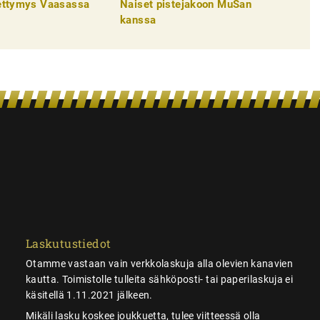
pettymys Vaasassa
Naiset pistejakoon MuSan
kanssa
Laskutustiedot
Otamme vastaan vain verkkolaskuja alla olevien kanavien
kautta. Toimistolle tulleita sähköposti- tai paperilaskuja ei
käsitellä 1.11.2021 jälkeen.
Mikäli lasku koskee joukkuetta, tulee viitteessä olla