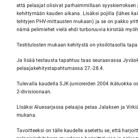
että pelaajat olisivat parhaimmillaan syyskierroksen pe
kehittymään kauden aikana. Lisäksi pojilla (lähes kai
tehtyjen PHV-mittausten mukaan) ja se on pakko yri
nämä pelimiehet vielä ehdi turboruuvia kiristää myö
Testitulosten mukaan kehitystä on yksilötasolla ta
Ja lisää testausta tapahtuu taas seuraavassa Jyvä
pelaajakehitystapahtumassa 27.-28.4.
Tulevalla kaudella SJK-junioreiden 2004 ikäluokka os
2-divisioonaan.
LIsäksi Aluesarjassa pelaajia pelaa Jalaksen ja Virki
mukana.
Tavoitteeksi on tälle kaudelle asetettu se, että harjo