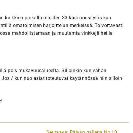
in kaikkien paikalla olleiden 33 käsi nousi ylös kun
kentillä omatoimisen harjoittelun merkeissä. Toivottavasti
dossa mahdollistamaan ja muutamia vinkkejä heille
illä pois mukavuusalueelta. Silloinkin kun vähän
 Jos / kun nuo asiat toteutuvat käytännössä niin silloin
e!
Seuraava:
Päivän galleria No 10