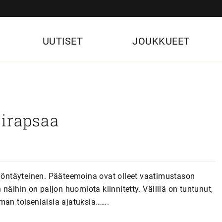
UUTISET
JOUKKUEET
sirapsaa
työntäyteinen. Pääteemoina ovat olleet vaatimustason
 näihin on paljon huomiota kiinnitetty. Välillä on tuntunut,
eman toisenlaisia ajatuksia…….