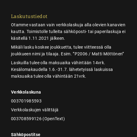
Laskutustiedot
Otamme vastaan vain verkkolaskuja alla olevien kanavien
kautta. Toimistolle tulleita sähköposti- tai paperilaskuja ei
käsitellä 1.11.2021 jälkeen.
Mikäli lasku koskee joukkuetta, tulee viitteessä olla
joukkueen nimi ja tilaaja. Esim. ”P2006 / Matti Möttönen”
Laskuilla tulee olla maksuaika vähintään 14vrk.
Kesälomakaudella 1.6.-31.7. lähetetyissä laskuissa
maksuaika tulee olla vähintään 21vrk.
Verkkolaskuna
003701985593
Verkkolaskujen välittäjä
003708599126 (OpenText)
Sähköpostitse