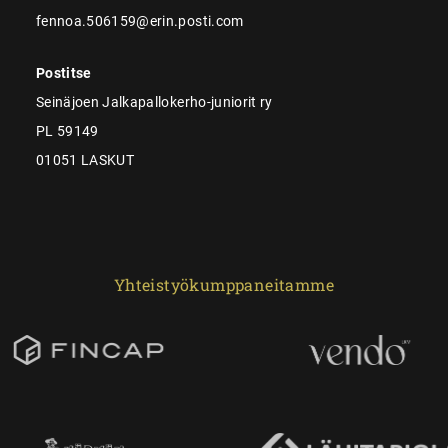
fennoa.506159@erin.posti.com
Postitse
Seinäjoen Jalkapallokerho-juniorit ry
PL 59149
01051 LASKUT
Yhteistyökumppaneitamme