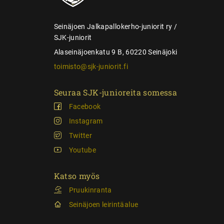
u
s
Seinäjoen Jalkapallokerho-juniorit ry /
SJK-juniorit
Alaseinäjoenkatu 9 B, 60220 Seinäjoki
toimisto@sjk-juniorit.fi
Seuraa SJK-junioreita somessa
Facebook
Instagram
Twitter
Youtube
Katso myös
Pruukinranta
Seinäjoen leirintäalue