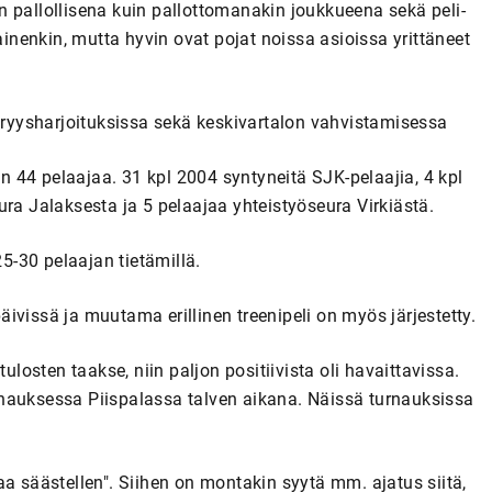
iin pallollisena kuin pallottomanakin joukkueena sekä peli-
nenkin, mutta hyvin ovat pojat noissa asioissa yrittäneet
teryysharjoituksissa sekä keskivartalon vahvistamisessa
 44 pelaajaa. 31 kpl 2004 syntyneitä SJK-pelaajia, 4 kpl
ura Jalaksesta ja 5 pelaajaa yhteistyöseura Virkiästä.
-30 pelaajan tietämillä.
ivissä ja muutama erillinen treenipeli on myös järjestetty.
ulosten taakse, niin paljon positiivista oli havaittavissa.
nauksessa Piispalassa talven aikana. Näissä turnauksissa
aa säästellen". Siihen on montakin syytä mm. ajatus siitä,