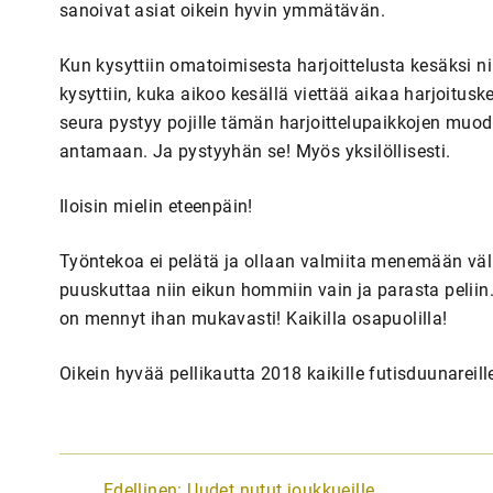
sanoivat asiat oikein hyvin ymmätävän.
Kun kysyttiin omatoimisesta harjoittelusta kesäksi ni
kysyttiin, kuka aikoo kesällä viettää aikaa harjoitus
seura pystyy pojille tämän harjoittelupaikkojen muo
antamaan. Ja pystyyhän se! Myös yksilöllisesti.
Iloisin mielin eteenpäin!
Työntekoa ei pelätä ja ollaan valmiita menemään väl
puuskuttaa niin eikun hommiin vain ja parasta peliin.
on mennyt ihan mukavasti! Kaikilla osapuolilla!
Oikein hyvää pellikautta 2018 kaikille futisduunareill
A
Edellinen:
Uudet nutut joukkueille