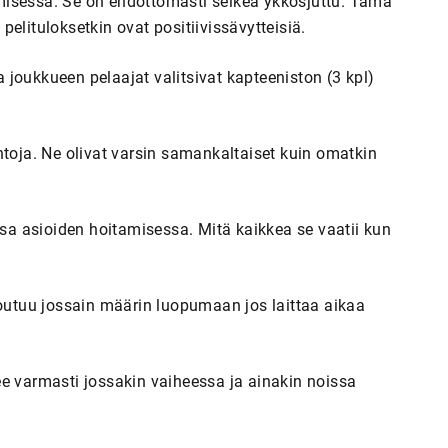
misessa. Se on ehdottomasti selkeä ykkösjuttu. Tämä
elituloksetkin ovat positiivissävytteisiä.
joukkueen pelaajat valitsivat kapteeniston (3 kpl)
ntoja. Ne olivat varsin samankaltaiset kuin omatkin
a asioiden hoitamisessa. Mitä kaikkea se vaatii kun
joutuu jossain määrin luopumaan jos laittaa aikaa
ee varmasti jossakin vaiheessa ja ainakin noissa