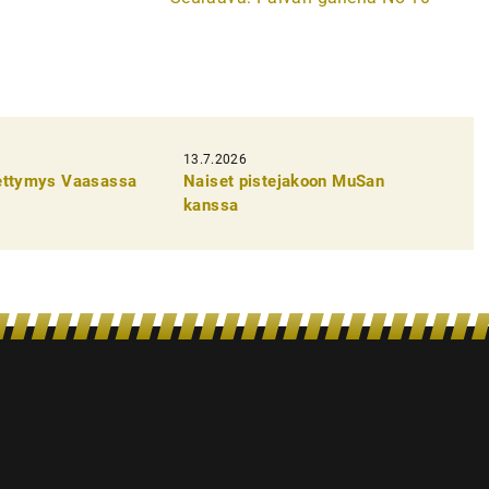
13.7.2026
pettymys Vaasassa
Naiset pistejakoon MuSan
kanssa