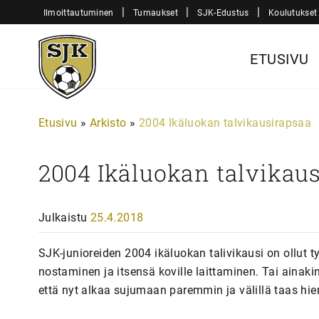
Siirry
|
|
|
Ilmoittautuminen
Turnaukset
SJK-Edustus
Koulutukset
sisältöön
Sjk-
ETUSIVU
Juniorit
Etusivu
»
Arkisto
»
2004 Ikäluokan talvikausirapsaa
2004 Ikäluokan talvikau
Julkaistu
25.4.2018
SJK-junioreiden 2004 ikäluokan talivikausi on ollut 
nostaminen ja itsensä koville laittaminen. Tai ainakin
että nyt alkaa sujumaan paremmin ja välillä taas hi