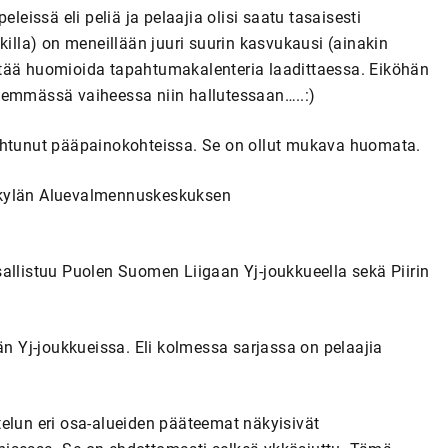
leissä eli peliä ja pelaajia olisi saatu tasaisesti
killa) on meneillään juuri suurin kasvukausi (ainakin
ttää huomioida tapahtumakalenteria laadittaessa. Eiköhän
hemmässä vaiheessa niin hallutessaan…..:)
pahtunut pääpainokohteissa. Se on ollut mukava huomata.
skylän Aluevalmennuskeskuksen
allistuu Puolen Suomen Liigaan Yj-joukkueella sekä Piirin
än Yj-joukkueissa. Eli kolmessa sarjassa on pelaajia
ittelun eri osa-alueiden pääteemat näkyisivät