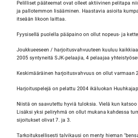
Pelilliset pääteemat ovat olleet aktiivinen pelitapa n
ja pallotemmon lisääminen. Haastavia asioita kumpai
itseään likoon laittaa.
Fyysisellä puolella pääpaino on ollut nopeus- ja ket
Joukkueeseen / harjoitusvahvuuteen kuuluu kaikkiaan
2005 syntyneitä SJK-pelaajia, 4 pelaajaa yhteistyöse
Keskimääräinen harjoitusvahvuus on ollut varmaan 25
Harjoituspelejä on pelattu 2004 ikäluokan Huuhkajapä
Niistä on saavutettu hyviä tuloksia. Vielä kun katsoo t
Lisäksi yksi peliryhmä on ollut mukana kahdessa tur
sijoitukset olivat 7. ja 3.
Tarkoituksellisesti talvikausi on menty hieman "bens