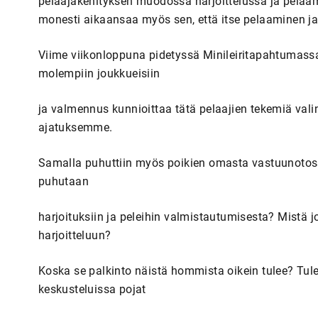
pelaajakehityksen muodossa harjoittelussa ja pelaa
monesti aikaansaa myös sen, että itse pelaaminen ja p
Viime viikonloppuna pidetyssä Minileiritapahtumassa 
molempiin joukkueisiin
ja valmennus kunnioittaa tätä pelaajien tekemiä vali
ajatuksemme.
Samalla puhuttiin myös poikien omasta vastuunotoss
puhutaan
harjoituksiin ja peleihin valmistautumisesta? Mistä 
harjoitteluun?
Koska se palkinto näistä hommista oikein tulee? Tul
keskusteluissa pojat