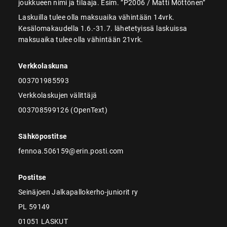
joukkueen nimi ja tilaaja. Esim. ”P2006 / Matti Möttönen”
Laskuilla tulee olla maksuaika vähintään 14vrk.
Kesälomakaudella 1.6.-31.7. lähetetyissä laskuissa
maksuaika tulee olla vähintään 21vrk.
Verkkolaskuna
003701985593
Verkkolaskujen välittäjä
003708599126 (OpenText)
Sähköpostitse
fennoa.506159@erin.posti.com
Postitse
Seinäjoen Jalkapallokerho-juniorit ry
PL 59149
01051 LASKUT