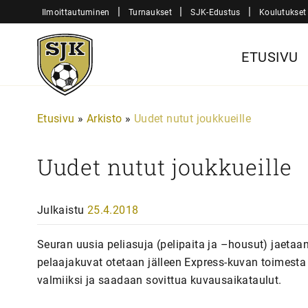
Siirry
|
|
|
Ilmoittautuminen
Turnaukset
SJK-Edustus
Koulutukset
sisältöön
Sjk-
ETUSIVU
Juniorit
Etusivu
»
Arkisto
»
Uudet nutut joukkueille
Uudet nutut joukkueille
Julkaistu
25.4.2018
Seuran uusia peliasuja (pelipaita ja –housut) jaetaan 
pelaajakuvat otetaan jälleen Express-kuvan toimesta
valmiiksi ja saadaan sovittua kuvausaikataulut.