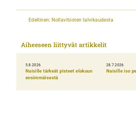
A
Edellinen:
Nollavitosten talvikaudesta
r
t
Aiheeseen liittyvät artikkelit
i
k
5.8.2026
k
28.7.2026
Naisille tärkeät pisteet elokuun
Naisille iso 
e
ensimmäisestä
l
i
e
n
s
e