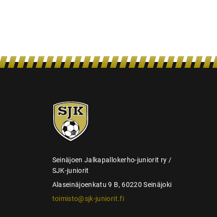
l
a
u
s
SJK-
juniorit
Seinäjoen Jalkapallokerho-juniorit ry /
SJK-juniorit
Alaseinäjoenkatu 9 B, 60220 Seinäjoki
toimisto@sjk-juniorit.fi