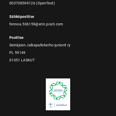
003708599126 (OpenText)
Sähköpostitse
fennoa.506159@erin.posti.com
Postitse
Seinäjoen Jalkapallokerho-juniorit ry
PL 59149
01051 LASKUT