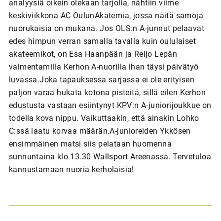
analyysiä oikein olekaan tarjolla, nähtiin viime
keskiviikkona AC OulunAkatemia, jossa näitä samoja
nuorukaisia on mukana. Jos OLS:n A-junnut pelaavat
edes himpun verran samalla tavalla kuin oululaiset
akateemikot, on Esa Haanpään ja Reijo Lepän
valmentamilla Kerhon A-nuorilla ihan täysi päivätyö
luvassa.Joka tapauksessa sarjassa ei ole erityisen
paljon varaa hukata kotona pisteitä, sillä eilen Kerhon
edustusta vastaan esiintynyt KPV:n A-juniorijoukkue on
todella kova nippu. Vaikuttaakin, että ainakin Lohko
C:ssä laatu korvaa määrän.A-junioreiden Ykkösen
ensimmäinen matsi siis pelataan huomenna
sunnuntaina klo 13.30 Wallsport Areenassa. Tervetuloa
kannustamaan nuoria kerholaisia!