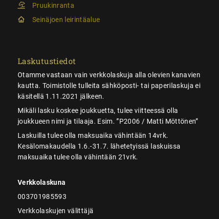
Pruukinranta
Seinäjoen leirintäalue
Laskutustiedot
Otamme vastaan vain verkkolaskuja alla olevien kanavien
kautta. Toimistolle tulleita sähköposti- tai paperilaskuja ei
käsitellä 1.11.2021 jälkeen.
Mikäli lasku koskee joukkuetta, tulee viitteessä olla
joukkueen nimi ja tilaaja. Esim. ”P2006 / Matti Möttönen”
Laskuilla tulee olla maksuaika vähintään 14vrk.
Kesälomakaudella 1.6.-31.7. lähetetyissä laskuissa
maksuaika tulee olla vähintään 21vrk.
Verkkolaskuna
003701985593
Verkkolaskujen välittäjä