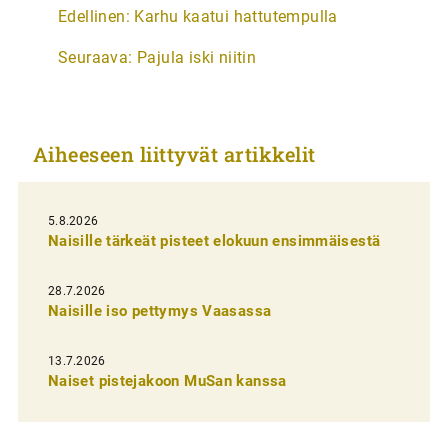
A
Edellinen:
Karhu kaatui hattutempulla
r
Seuraava:
Pajula iski niitin
t
i
k
Aiheeseen liittyvät artikkelit
k
e
l
5.8.2026
Naisille tärkeät pisteet elokuun ensimmäisestä
i
e
28.7.2026
n
Naisille iso pettymys Vaasassa
s
13.7.2026
e
Naiset pistejakoon MuSan kanssa
l
a