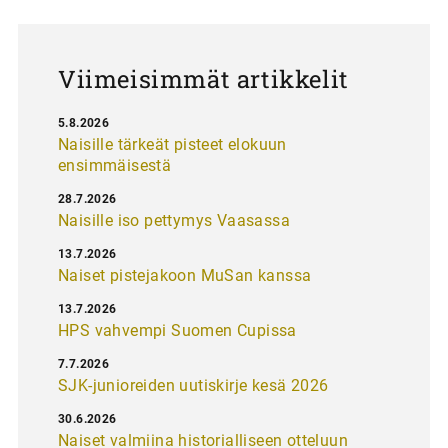
u
s
Viimeisimmät artikkelit
5.8.2026
Naisille tärkeät pisteet elokuun
ensimmäisestä
28.7.2026
Naisille iso pettymys Vaasassa
13.7.2026
Naiset pistejakoon MuSan kanssa
13.7.2026
HPS vahvempi Suomen Cupissa
7.7.2026
SJK-junioreiden uutiskirje kesä 2026
30.6.2026
Naiset valmiina historialliseen otteluun