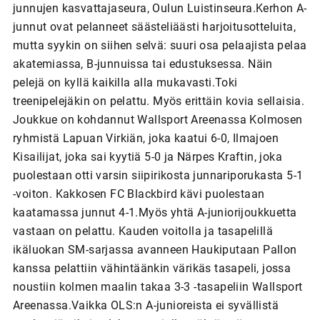
junnujen kasvattajaseura, Oulun Luistinseura.Kerhon A-
junnut ovat pelanneet säästeliäästi harjoitusotteluita,
mutta syykin on siihen selvä: suuri osa pelaajista pelaa
akatemiassa, B-junnuissa tai edustuksessa. Näin
pelejä on kyllä kaikilla alla mukavasti.Toki
treenipelejäkin on pelattu. Myös erittäin kovia sellaisia.
Joukkue on kohdannut Wallsport Areenassa Kolmosen
ryhmistä Lapuan Virkiän, joka kaatui 6-0, Ilmajoen
Kisailijat, joka sai kyytiä 5-0 ja Närpes Kraftin, joka
puolestaan otti varsin siipirikosta junnariporukasta 5-1
-voiton. Kakkosen FC Blackbird kävi puolestaan
kaatamassa junnut 4-1.Myös yhtä A-juniorijoukkuetta
vastaan on pelattu. Kauden voitolla ja tasapelillä
ikäluokan SM-sarjassa avanneen Haukiputaan Pallon
kanssa pelattiin vähintäänkin värikäs tasapeli, jossa
noustiin kolmen maalin takaa 3-3 -tasapeliin Wallsport
Areenassa.Vaikka OLS:n A-junioreista ei syvällistä