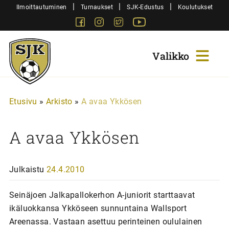
Siirry
|
|
|
Ilmoittautuminen
Turnaukset
SJK-Edustus
Koulutukset
sisältöön
Facebook
Instagram
Twitter
Youtube
Sjk-
Juniorit
Etusivu
»
Arkisto
»
A avaa Ykkösen
A avaa Ykkösen
Julkaistu
24.4.2010
Seinäjoen Jalkapallokerhon A-juniorit starttaavat
ikäluokkansa Ykköseen sunnuntaina Wallsport
Areenassa. Vastaan asettuu perinteinen oululainen