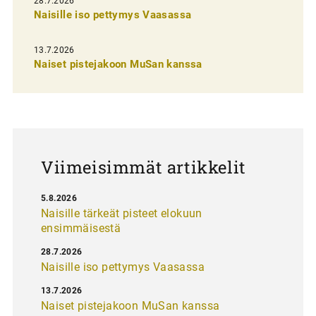
28.7.2026
n
Naisille iso pettymys Vaasassa
s
13.7.2026
e
Naiset pistejakoon MuSan kanssa
l
a
u
s
Viimeisimmät artikkelit
5.8.2026
Naisille tärkeät pisteet elokuun
ensimmäisestä
28.7.2026
Naisille iso pettymys Vaasassa
13.7.2026
Naiset pistejakoon MuSan kanssa