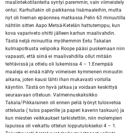
maalintekotilanteita syntyi paremmin, vain viimeistely
ontui. Karhullakin oli paikkansa lisämaaleihin, mutta
nyt oli hieman epäonnea matkassa.Pelin 63 minuutilla
nähtiin sitten Aapo Metsä-Ketelän hattutemppu, kun
kova vapariveto ohitti jälleen karhun maalivahdin.
Tästä neljä minuuttia myöhemmin Eetu Takalan
kulmapotkusta velipoika Roope pääsi puskemaan niin
vapaasti, että siinä ei maalivahdilla ollut mitään
tehtävissä ja ottelu oli lukemissa 4 – 1.Enempää
maaleja ei enää nähty viimeisen kymmenen minuutin
aikana, joten kausi lähti ihan mukavasti voitolla
käyntiin. Tästä on hyvä jatkaa ja voidaan keskittyä
seuraavaan otteluun. Valmennuskaksikko
Takala/Pikkarainen oli ennen peliä lyönyt tulosvetoa
ottelusta ( tulos paperille ja paperi kaverin taskuun) ja
kun miesten veikkaukset tarkistettiin, niin molempien
lapuissa oli veikattu ottelun lopputulokseksi 4 – 1.