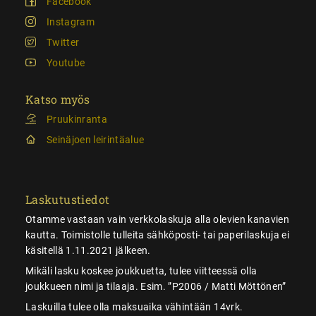
Facebook
Instagram
Twitter
Youtube
Katso myös
Pruukinranta
Seinäjoen leirintäalue
Laskutustiedot
Otamme vastaan vain verkkolaskuja alla olevien kanavien
kautta. Toimistolle tulleita sähköposti- tai paperilaskuja ei
käsitellä 1.11.2021 jälkeen.
Mikäli lasku koskee joukkuetta, tulee viitteessä olla
joukkueen nimi ja tilaaja. Esim. ”P2006 / Matti Möttönen”
Laskuilla tulee olla maksuaika vähintään 14vrk.