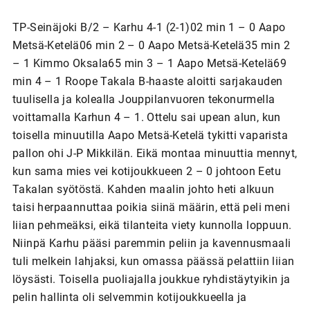
TP-Seinäjoki B/2 – Karhu 4-1 (2-1)02 min 1 – 0 Aapo
Metsä-Ketelä06 min 2 – 0 Aapo Metsä-Ketelä35 min 2
– 1 Kimmo Oksala65 min 3 – 1 Aapo Metsä-Ketelä69
min 4 – 1 Roope Takala B-haaste aloitti sarjakauden
tuulisella ja kolealla Jouppilanvuoren tekonurmella
voittamalla Karhun 4 – 1. Ottelu sai upean alun, kun
toisella minuutilla Aapo Metsä-Ketelä tykitti vaparista
pallon ohi J-P Mikkilän. Eikä montaa minuuttia mennyt,
kun sama mies vei kotijoukkueen 2 – 0 johtoon Eetu
Takalan syötöstä. Kahden maalin johto heti alkuun
taisi herpaannuttaa poikia siinä määrin, että peli meni
liian pehmeäksi, eikä tilanteita viety kunnolla loppuun.
Niinpä Karhu pääsi paremmin peliin ja kavennusmaali
tuli melkein lahjaksi, kun omassa päässä pelattiin liian
löysästi. Toisella puoliajalla joukkue ryhdistäytyikin ja
pelin hallinta oli selvemmin kotijoukkueella ja