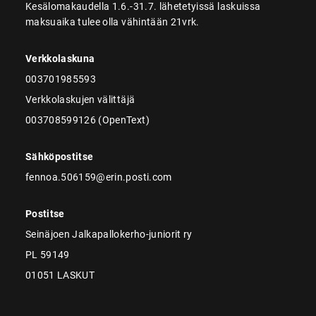
Kesälomakaudella 1.6.-31.7. lähetetyissä laskuissa
maksuaika tulee olla vähintään 21vrk.
Verkkolaskuna
003701985593
Verkkolaskujen välittäjä
003708599126 (OpenText)
Sähköpostitse
fennoa.506159@erin.posti.com
Postitse
Seinäjoen Jalkapallokerho-juniorit ry
PL 59149
01051 LASKUT