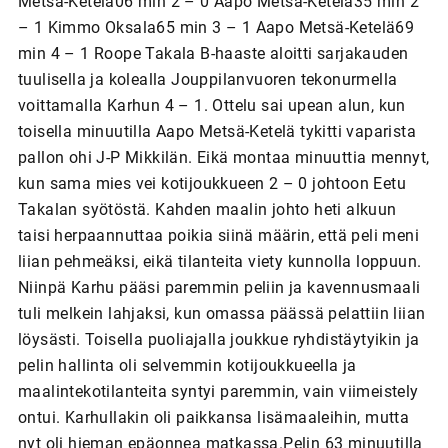
Metsä-Ketelä06 min 2 – 0 Aapo Metsä-Ketelä35 min 2
– 1 Kimmo Oksala65 min 3 – 1 Aapo Metsä-Ketelä69
min 4 – 1 Roope Takala B-haaste aloitti sarjakauden
tuulisella ja kolealla Jouppilanvuoren tekonurmella
voittamalla Karhun 4 – 1. Ottelu sai upean alun, kun
toisella minuutilla Aapo Metsä-Ketelä tykitti vaparista
pallon ohi J-P Mikkilän. Eikä montaa minuuttia mennyt,
kun sama mies vei kotijoukkueen 2 – 0 johtoon Eetu
Takalan syötöstä. Kahden maalin johto heti alkuun
taisi herpaannuttaa poikia siinä määrin, että peli meni
liian pehmeäksi, eikä tilanteita viety kunnolla loppuun.
Niinpä Karhu pääsi paremmin peliin ja kavennusmaali
tuli melkein lahjaksi, kun omassa päässä pelattiin liian
löysästi. Toisella puoliajalla joukkue ryhdistäytyikin ja
pelin hallinta oli selvemmin kotijoukkueella ja
maalintekotilanteita syntyi paremmin, vain viimeistely
ontui. Karhullakin oli paikkansa lisämaaleihin, mutta
nyt oli hieman epäonnea matkassa.Pelin 63 minuutilla