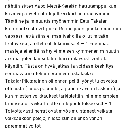
nähtiin sitten Aapo Metsä-Ketelän hattutemppu, kun
kova vapariveto ohitti jälleen karhun maalivahdin.
Tästä neljä minuuttia myöhemmin Eetu Takalan
kulmapotkusta velipoika Roope pääsi puskemaan niin
vapaasti, että siinä ei maalivahdilla ollut mitään
tehtävissä ja ottelu oli lukemissa 4 – 1.Enempää
maaleja ei enää nähty viimeisen kymmenen minuutin
aikana, joten kausi lähti ihan mukavasti voitolla
käyntiin. Tästä on hyvä jatkaa ja voidaan keskittyä
seuraavaan otteluun. Valmennuskaksikko
Takala/Pikkarainen oli ennen peliä lyönyt tulosvetoa
ottelusta ( tulos paperille ja paperi kaverin taskuun) ja
kun miesten veikkaukset tarkistettiin, niin molempien
lapuissa oli veikattu ottelun lopputulokseksi 4 – 1.
Toivottavasti herrat ovat myös muistaneet veikata
veikkauksen pelejä, niissä kun on ehkä vähän
paremmat voitot.