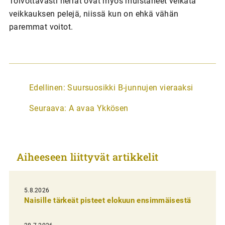
Toivottavasti herrat ovat myös muistaneet veikata
veikkauksen pelejä, niissä kun on ehkä vähän
paremmat voitot.
A
Edellinen:
Suursuosikki B-junnujen vieraaksi
r
Seuraava:
A avaa Ykkösen
t
i
k
Aiheeseen liittyvät artikkelit
k
e
l
5.8.2026
Naisille tärkeät pisteet elokuun ensimmäisestä
i
e