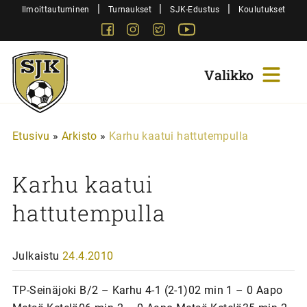
Siirry
|
|
|
Ilmoittautuminen
Turnaukset
SJK-Edustus
Koulutukset
sisältöön
Facebook
Instagram
Twitter
Youtube
Sjk-
Juniorit
Etusivu
»
Arkisto
»
Karhu kaatui hattutempulla
Karhu kaatui
hattutempulla
Julkaistu
24.4.2010
TP-Seinäjoki B/2 – Karhu 4-1 (2-1)02 min 1 – 0 Aapo