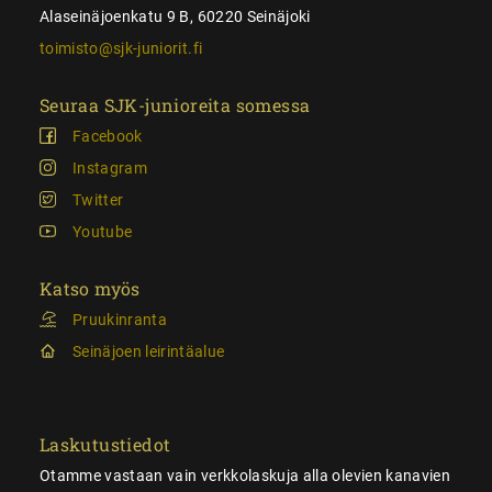
Alaseinäjoenkatu 9 B, 60220 Seinäjoki
toimisto@sjk-juniorit.fi
Seuraa SJK-junioreita somessa
Facebook
Instagram
Twitter
Youtube
Katso myös
Pruukinranta
Seinäjoen leirintäalue
Laskutustiedot
Otamme vastaan vain verkkolaskuja alla olevien kanavien