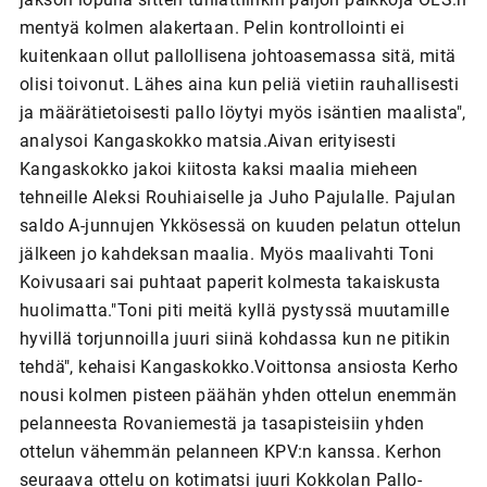
mentyä kolmen alakertaan. Pelin kontrollointi ei
kuitenkaan ollut pallollisena johtoasemassa sitä, mitä
olisi toivonut. Lähes aina kun peliä vietiin rauhallisesti
ja määrätietoisesti pallo löytyi myös isäntien maalista",
analysoi Kangaskokko matsia.Aivan erityisesti
Kangaskokko jakoi kiitosta kaksi maalia mieheen
tehneille Aleksi Rouhiaiselle ja Juho Pajulalle. Pajulan
saldo A-junnujen Ykkösessä on kuuden pelatun ottelun
jälkeen jo kahdeksan maalia. Myös maalivahti Toni
Koivusaari sai puhtaat paperit kolmesta takaiskusta
huolimatta."Toni piti meitä kyllä pystyssä muutamille
hyvillä torjunnoilla juuri siinä kohdassa kun ne pitikin
tehdä", kehaisi Kangaskokko.Voittonsa ansiosta Kerho
nousi kolmen pisteen päähän yhden ottelun enemmän
pelanneesta Rovaniemestä ja tasapisteisiin yhden
ottelun vähemmän pelanneen KPV:n kanssa. Kerhon
seuraava ottelu on kotimatsi juuri Kokkolan Pallo-