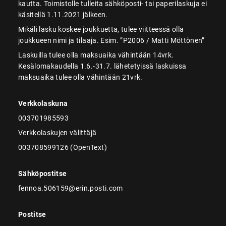
kautta. Toimistolle tulleita sähköposti- tai paperilaskuja ei
käsitellä 1.11.2021 jälkeen.
Mikäli lasku koskee joukkuetta, tulee viitteessä olla
joukkueen nimi ja tilaaja. Esim. ”P2006 / Matti Möttönen”
Laskuilla tulee olla maksuaika vähintään 14vrk.
Kesälomakaudella 1.6.-31.7. lähetetyissä laskuissa
maksuaika tulee olla vähintään 21vrk.
Verkkolaskuna
003701985593
Verkkolaskujen välittäjä
003708599126 (OpenText)
Sähköpostitse
fennoa.506159@erin.posti.com
Postitse