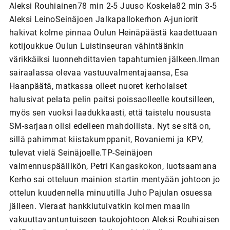
Aleksi Rouhiainen78 min 2-5 Juuso Koskela82 min 3-5
Aleksi LeinoSeinäjoen Jalkapallokerhon A-juniorit
hakivat kolme pinnaa Oulun Heinäpäästä kaadettuaan
kotijoukkue Oulun Luistinseuran vähintäänkin
värikkäiksi luonnehdittavien tapahtumien jälkeen.Ilman
sairaalassa olevaa vastuuvalmentajaansa, Esa
Haanpäätä, matkassa olleet nuoret kerholaiset
halusivat pelata pelin paitsi poissaolleelle koutsilleen,
myös sen vuoksi laadukkaasti, että taistelu noususta
SM-sarjaan olisi edelleen mahdollista. Nyt se sitä on,
sillä pahimmat kiistakumppanit, Rovaniemi ja KPV,
tulevat vielä Seinäjoelle.TP-Seinäjoen
valmennuspäällikön, Petri Kangaskokon, luotsaamana
Kerho sai otteluun mainion startin mentyään johtoon jo
ottelun kuudennella minuutilla Juho Pajulan osuessa
jälleen. Vieraat hankkiutuivatkin kolmen maalin
vakuuttavantuntuiseen taukojohtoon Aleksi Rouhiaisen