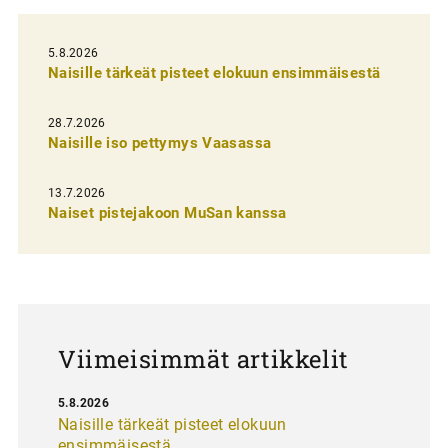
e
l
5.8.2026
Naisille tärkeät pisteet elokuun ensimmäisestä
i
e
28.7.2026
n
Naisille iso pettymys Vaasassa
s
13.7.2026
e
Naiset pistejakoon MuSan kanssa
l
a
u
s
Viimeisimmät artikkelit
5.8.2026
Naisille tärkeät pisteet elokuun
ensimmäisestä