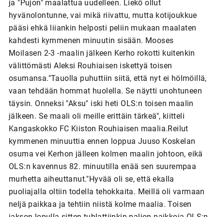
ja "Pujon" maalattua uudelleen. Liekö ollut
hyvänolontunne, vai mikä riivattu, mutta kotijoukkue
pääsi ehkä liiankin helposti peliin mukaan maalaten
kahdesti kymmenen minuutin sisään. Mooses
Moilasen 2-3 -maalin jälkeen Kerho rokotti kuitenkin
välittömästi Aleksi Rouhiaisen iskettyä toisen
osumansa."Tauolla puhuttiin siitä, että nyt ei hölmöillä,
vaan tehdään hommat huolella. Se näytti unohtuneen
täysin. Onneksi "Aksu" iski heti OLS:n toisen maalin
jälkeen. Se maali oli meille erittäin tärkeä", kiitteli
Kangaskokko FC Kiiston Rouhiaisen maalia.Reilut
kymmenen minuuttia ennen loppua Juuso Koskelan
osuma vei Kerhon jälleen kolmen maalin johtoon, eikä
OLS:n kavennus 82. minuutilla enää sen suurempaa
murhetta aiheuttanut."Hyvää oli se, että ekalla
puoliajalla oltiin todella tehokkaita. Meillä oli varmaan
neljä paikkaa ja tehtiin niistä kolme maalia. Toisen
jakson lopulla sitten tuhlattiinkin paljon paikkoja OLS:n