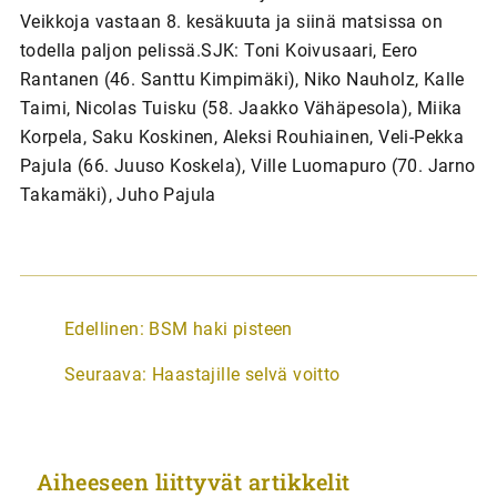
Veikkoja vastaan 8. kesäkuuta ja siinä matsissa on
todella paljon pelissä.SJK: Toni Koivusaari, Eero
Rantanen (46. Santtu Kimpimäki), Niko Nauholz, Kalle
Taimi, Nicolas Tuisku (58. Jaakko Vähäpesola), Miika
Korpela, Saku Koskinen, Aleksi Rouhiainen, Veli-Pekka
Pajula (66. Juuso Koskela), Ville Luomapuro (70. Jarno
Takamäki), Juho Pajula
A
Edellinen:
BSM haki pisteen
r
Seuraava:
Haastajille selvä voitto
t
i
k
Aiheeseen liittyvät artikkelit
k