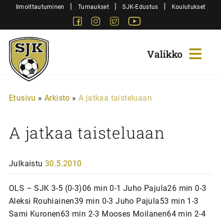
Siirry
|
|
|
Ilmoittautuminen
Turnaukset
SJK-Edustus
Koulutukset
sisältöön
Facebook
Instagram
Twitter
Youtube
Sjk-
Juniorit
Etusivu
»
Arkisto
»
A jatkaa taisteluaan
A jatkaa taisteluaan
Julkaistu
30.5.2010
OLS – SJK 3-5 (0-3)06 min 0-1 Juho Pajula26 min 0-3
Aleksi Rouhiainen39 min 0-3 Juho Pajula53 min 1-3
Sami Kuronen63 min 2-3 Mooses Moilanen64 min 2-4