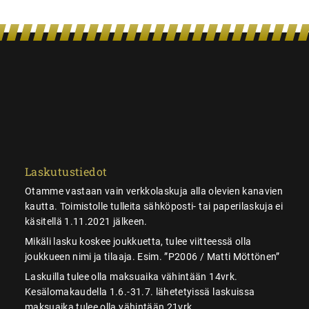
Laskutustiedot
Otamme vastaan vain verkkolaskuja alla olevien kanavien
kautta. Toimistolle tulleita sähköposti- tai paperilaskuja ei
käsitellä 1.11.2021 jälkeen.
Mikäli lasku koskee joukkuetta, tulee viitteessä olla
joukkueen nimi ja tilaaja. Esim. ”P2006 / Matti Möttönen”
Laskuilla tulee olla maksuaika vähintään 14vrk.
Kesälomakaudella 1.6.-31.7. lähetetyissä laskuissa
maksuaika tulee olla vähintään 21vrk.