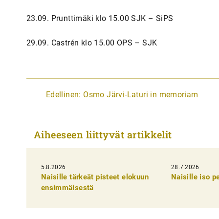
23.09. Prunttimäki klo 15.00 SJK – SiPS
29.09. Castrén klo 15.00 OPS – SJK
A
Edellinen:
Osmo Järvi-Laturi in memoriam
r
t
Aiheeseen liittyvät artikkelit
i
k
5.8.2026
k
28.7.2026
Naisille tärkeät pisteet elokuun
Naisille iso 
e
ensimmäisestä
l
i