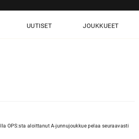
UUTISET
JOUKKUEET
a
lla OPS:sta aloittanut A-junnujoukkue pelaa seuraavasti