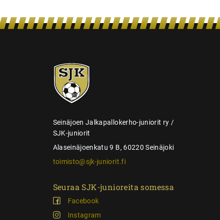
e
n
s
e
SJK-
l
juniorit
a
u
s
Seinäjoen Jalkapallokerho-juniorit ry /
SJK-juniorit
Alaseinäjoenkatu 9 B, 60220 Seinäjoki
toimisto@sjk-juniorit.fi
Seuraa SJK-junioreita somessa
Facebook
Instagram