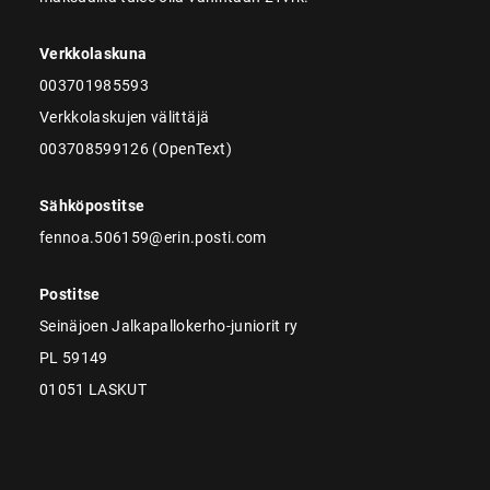
Verkkolaskuna
003701985593
Verkkolaskujen välittäjä
003708599126 (OpenText)
Sähköpostitse
fennoa.506159@erin.posti.com
Postitse
Seinäjoen Jalkapallokerho-juniorit ry
PL 59149
01051 LASKUT