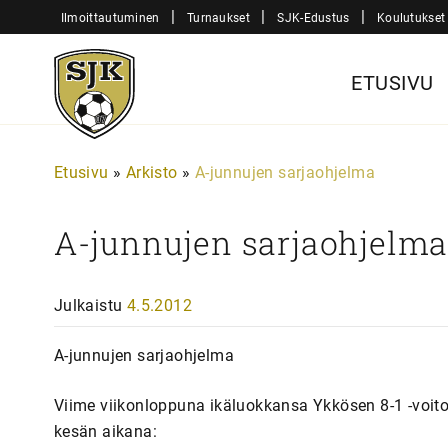
Siirry
|
|
|
Ilmoittautuminen
Turnaukset
SJK-Edustus
Koulutukset
sisältöön
Sjk-
ETUSIVU
Juniorit
Etusivu
»
Arkisto
»
A-junnujen sarjaohjelma
A-junnujen sarjaohjelm
Julkaistu
4.5.2012
A-junnujen sarjaohjelma
Viime viikonloppuna ikäluokkansa Ykkösen 8-1 -voito
kesän aikana: