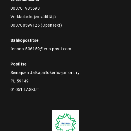
003701985593
Verkkolaskujen välittäjä
003708599126 (OpenText)
Sähköpostitse
fennoa.506159@erin.posti.com
Postitse
Seinäjoen Jalkapallokerho-juniorit ry
PL 59149
01051 LASKUT