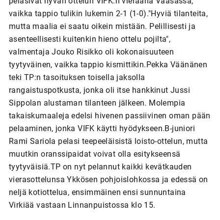
pelasivat hyvän ottelun VIFK:n vieraana Vaasassa,
vaikka tappio tulikin lukemin 2-1 (1-0)."Hyviä tilanteita,
mutta maalia ei saatu oikein mistään. Pelillisesti ja
asenteellisesti kuitenkin hieno ottelu pojilta",
valmentaja Jouko Risikko oli kokonaisuuteen
tyytyväinen, vaikka tappio kismittikin.Pekka Väänänen
teki TP:n tasoituksen toisella jaksolla
rangaistuspotkusta, jonka oli itse hankkinut Jussi
Sippolan alustaman tilanteen jälkeen. Molempia
takaiskumaaleja edelsi hivenen passiivinen oman pään
pelaaminen, jonka VIFK käytti hyödykseen.B-juniori
Rami Sariola pelasi teepeeläisistä loisto-ottelun, mutta
muutkin oranssipaidat voivat olla esitykseensä
tyytyväisiä.TP on nyt pelannut kaikki kevätkauden
vierasottelunsa Ykkösen pohjoislohkossa ja edessä on
neljä kotiottelua, ensimmäinen ensi sunnuntaina
Virkiää vastaan Linnanpuistossa klo 15.