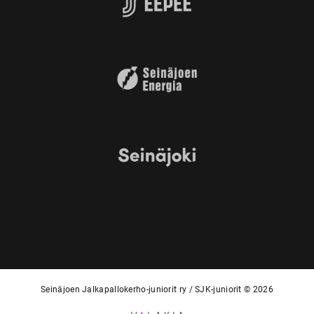
Seinäjoen Jalkapallokerho-juniorit ry / SJK-juniorit © 2026