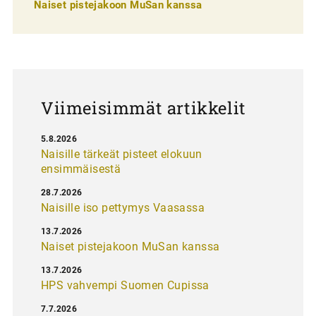
e
Naiset pistejakoon MuSan kanssa
l
a
u
s
Viimeisimmät artikkelit
5.8.2026
Naisille tärkeät pisteet elokuun
ensimmäisestä
28.7.2026
Naisille iso pettymys Vaasassa
13.7.2026
Naiset pistejakoon MuSan kanssa
13.7.2026
HPS vahvempi Suomen Cupissa
7.7.2026