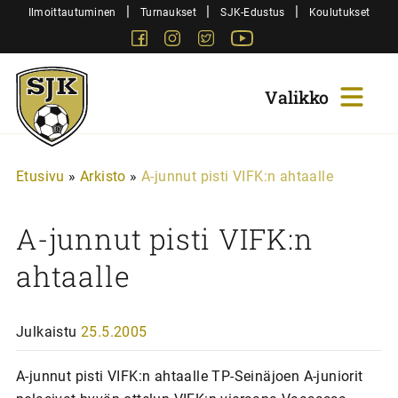
Siirry
|
|
|
Ilmoittautuminen
Turnaukset
SJK-Edustus
Koulutukset
sisältöön
Facebook
Instagram
Twitter
Youtube
Sjk-
Juniorit
Etusivu
»
Arkisto
»
A-junnut pisti VIFK:n ahtaalle
A-junnut pisti VIFK:n
ahtaalle
Julkaistu
25.5.2005
A-junnut pisti VIFK:n ahtaalle TP-Seinäjoen A-juniorit