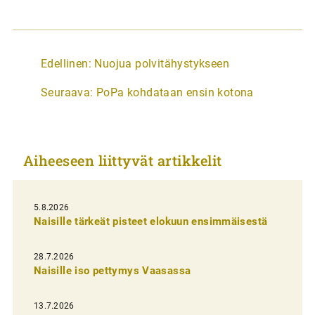
A
Edellinen:
Nuojua polvitähystykseen
r
Seuraava:
PoPa kohdataan ensin kotona
t
i
k
Aiheeseen liittyvät artikkelit
k
e
l
5.8.2026
Naisille tärkeät pisteet elokuun ensimmäisestä
i
e
28.7.2026
n
Naisille iso pettymys Vaasassa
s
13.7.2026