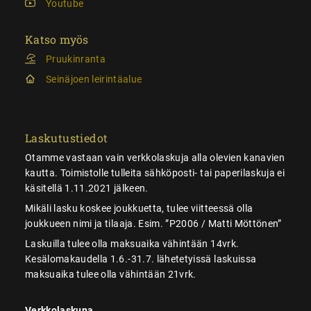
Youtube
Katso myös
Pruukinranta
Seinäjoen leirintäalue
Laskutustiedot
Otamme vastaan vain verkkolaskuja alla olevien kanavien
kautta. Toimistolle tulleita sähköposti- tai paperilaskuja ei
käsitellä 1.11.2021 jälkeen.
Mikäli lasku koskee joukkuetta, tulee viitteessä olla
joukkueen nimi ja tilaaja. Esim. ”P2006 / Matti Möttönen”
Laskuilla tulee olla maksuaika vähintään 14vrk.
Kesälomakaudella 1.6.-31.7. lähetetyissä laskuissa
maksuaika tulee olla vähintään 21vrk.
Verkkolaskuna