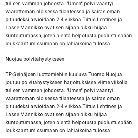
tulleen vamman johdosta. "Umen" polvi vääntyi
vaarattoman oloisessa tilanteessa ja sairasloman
pituudeksi arvioidaan 2-4 viikkoa.Tiitus Lehtinen ja
Lasse Männikkö ovat sen sijaan pikku hiljaa
kuntoutumassa, joten pientä helpotusta puolustuspään
loukkaantumissumaan on lähiaikoina tulossa.
Nuojua polvitähystykseen
TP-Seinäjoen luottomiehiin kuuluva Tuomo Nuojua
joutuu polvitähystykseen harjoituksissa viime viikolla
tulleen vamman johdosta. "Umen" polvi vääntyi
vaarattoman oloisessa tilanteessa ja sairasloman
pituudeksi arvioidaan 2-4 viikkoa.Tiitus Lehtinen ja
Lasse Männikkö ovat sen sijaan pikku hiljaa
kuntoutumassa, joten pientä helpotusta puolustuspään
loukkaantumissumaan on lähiaikoina tulossa.