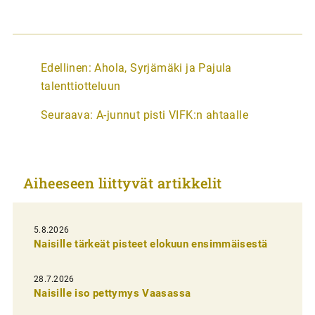
A
Edellinen:
Ahola, Syrjämäki ja Pajula
r
talenttiotteluun
t
Seuraava:
A-junnut pisti VIFK:n ahtaalle
i
k
k
Aiheeseen liittyvät artikkelit
e
l
i
5.8.2026
Naisille tärkeät pisteet elokuun ensimmäisestä
e
n
28.7.2026
Naisille iso pettymys Vaasassa
s