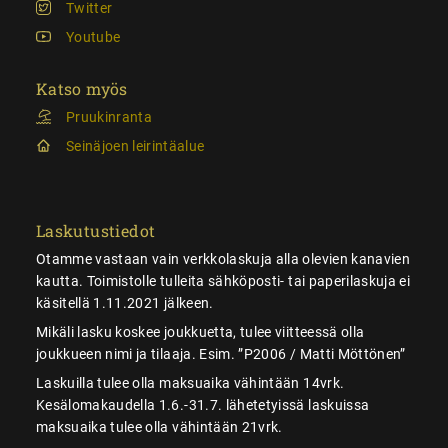
Twitter
Youtube
Katso myös
Pruukinranta
Seinäjoen leirintäalue
Laskutustiedot
Otamme vastaan vain verkkolaskuja alla olevien kanavien
kautta. Toimistolle tulleita sähköposti- tai paperilaskuja ei
käsitellä 1.11.2021 jälkeen.
Mikäli lasku koskee joukkuetta, tulee viitteessä olla
joukkueen nimi ja tilaaja. Esim. ”P2006 / Matti Möttönen”
Laskuilla tulee olla maksuaika vähintään 14vrk.
Kesälomakaudella 1.6.-31.7. lähetetyissä laskuissa
maksuaika tulee olla vähintään 21vrk.