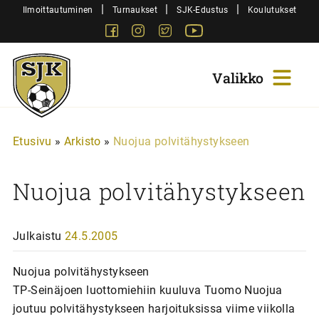
Siirry
|
|
|
Ilmoittautuminen
Turnaukset
SJK-Edustus
Koulutukset
sisältöön
Facebook
Instagram
Twitter
Youtube
Sjk-
Juniorit
Etusivu
»
Arkisto
»
Nuojua polvitähystykseen
Nuojua polvitähystykseen
Julkaistu
24.5.2005
Nuojua polvitähystykseen
TP-Seinäjoen luottomiehiin kuuluva Tuomo Nuojua
joutuu polvitähystykseen harjoituksissa viime viikolla