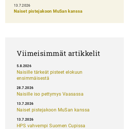
e
13.7.2026
l
Naiset pistejakoon MuSan kanssa
a
u
s
Viimeisimmät artikkelit
5.8.2026
Naisille tärkeät pisteet elokuun
ensimmäisestä
28.7.2026
Naisille iso pettymys Vaasassa
13.7.2026
Naiset pistejakoon MuSan kanssa
13.7.2026
HPS vahvempi Suomen Cupissa