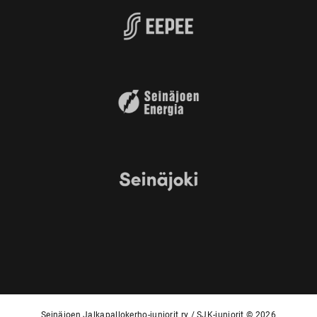
Seinäjoen Jalkapallokerho-juniorit ry / SJK-juniorit © 2026