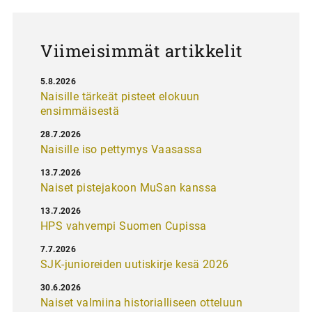
u
s
Viimeisimmät artikkelit
5.8.2026
Naisille tärkeät pisteet elokuun
ensimmäisestä
28.7.2026
Naisille iso pettymys Vaasassa
13.7.2026
Naiset pistejakoon MuSan kanssa
13.7.2026
HPS vahvempi Suomen Cupissa
7.7.2026
SJK-junioreiden uutiskirje kesä 2026
30.6.2026
Naiset valmiina historialliseen otteluun