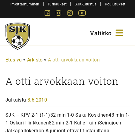
Siirry
|
|
|
Ilmoittautuminen
Turnaukset
SJK-Edustus
Koulutukset
sisältöön
Facebook
Instagram
Twitter
Youtube
Sjk-
Juniorit
Etusivu
»
Arkisto
»
A otti arvokkaan voiton
A otti arvokkaan voiton
Julkaistu
8.6.2010
SJK – KPV 2-1 (1-1)32 min 1-0 Saku Koskinen43 min 1-
1 Oskari Hinkkanen82 min 2-1 Kalle TaimiSeinäjoen
Jalkapallokerhon A-juniorit ottivat tiistai-iltana