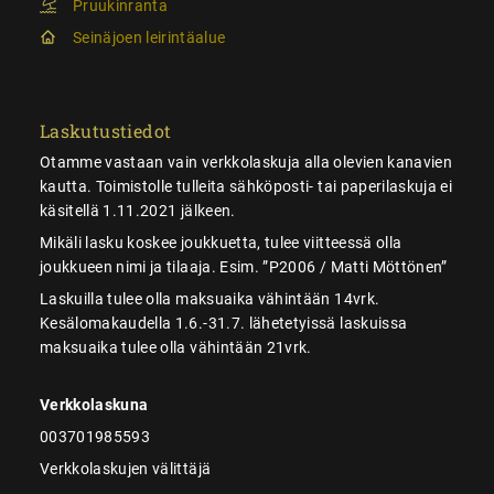
Pruukinranta
Seinäjoen leirintäalue
Laskutustiedot
Otamme vastaan vain verkkolaskuja alla olevien kanavien
kautta. Toimistolle tulleita sähköposti- tai paperilaskuja ei
käsitellä 1.11.2021 jälkeen.
Mikäli lasku koskee joukkuetta, tulee viitteessä olla
joukkueen nimi ja tilaaja. Esim. ”P2006 / Matti Möttönen”
Laskuilla tulee olla maksuaika vähintään 14vrk.
Kesälomakaudella 1.6.-31.7. lähetetyissä laskuissa
maksuaika tulee olla vähintään 21vrk.
Verkkolaskuna
003701985593
Verkkolaskujen välittäjä