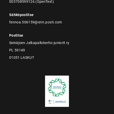
003708599126 (OpenText)
Sähköpostitse
fennoa.506159@erin.posti.com
Postitse
Seinäjoen Jalkapallokerho-juniorit ry
PL 59149
01051 LASKUT