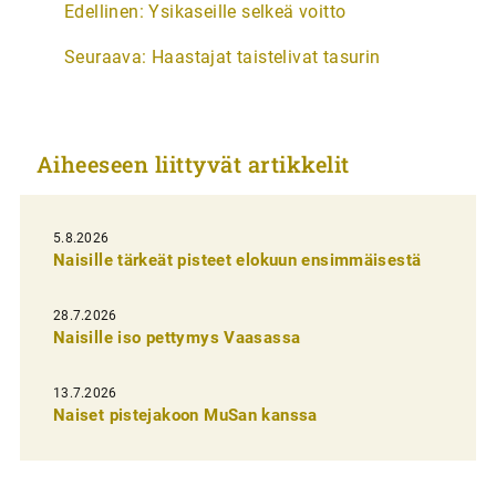
Edellinen:
Ysikaseille selkeä voitto
r
Seuraava:
Haastajat taistelivat tasurin
t
i
k
Aiheeseen liittyvät artikkelit
k
e
l
5.8.2026
Naisille tärkeät pisteet elokuun ensimmäisestä
i
e
28.7.2026
n
Naisille iso pettymys Vaasassa
s
13.7.2026
e
Naiset pistejakoon MuSan kanssa
l
a