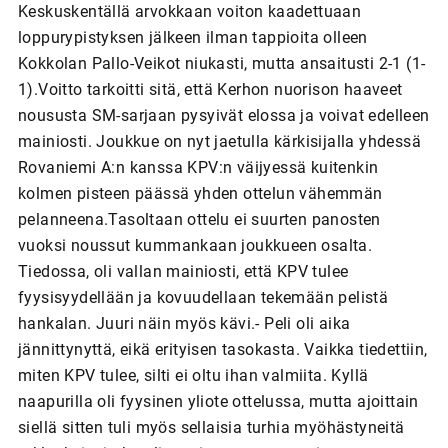
Keskuskentällä arvokkaan voiton kaadettuaan
loppurypistyksen jälkeen ilman tappioita olleen
Kokkolan Pallo-Veikot niukasti, mutta ansaitusti 2-1 (1-
1).Voitto tarkoitti sitä, että Kerhon nuorison haaveet
noususta SM-sarjaan pysyivät elossa ja voivat edelleen
mainiosti. Joukkue on nyt jaetulla kärkisijalla yhdessä
Rovaniemi A:n kanssa KPV:n väijyessä kuitenkin
kolmen pisteen päässä yhden ottelun vähemmän
pelanneena.Tasoltaan ottelu ei suurten panosten
vuoksi noussut kummankaan joukkueen osalta.
Tiedossa, oli vallan mainiosti, että KPV tulee
fyysisyydellään ja kovuudellaan tekemään pelistä
hankalan. Juuri näin myös kävi.- Peli oli aika
jännittynyttä, eikä erityisen tasokasta. Vaikka tiedettiin,
miten KPV tulee, silti ei oltu ihan valmiita. Kyllä
naapurilla oli fyysinen yliote ottelussa, mutta ajoittain
siellä sitten tuli myös sellaisia turhia myöhästyneitä