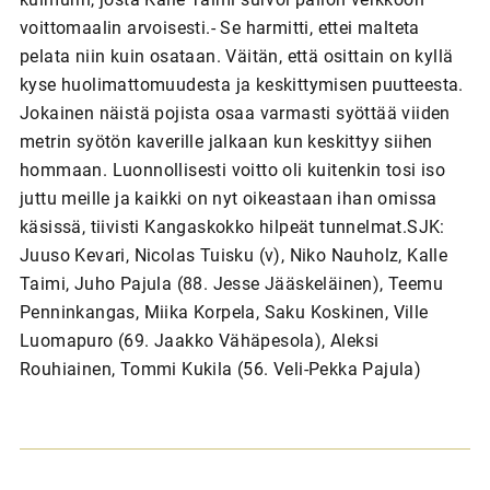
voittomaalin arvoisesti.- Se harmitti, ettei malteta
pelata niin kuin osataan. Väitän, että osittain on kyllä
kyse huolimattomuudesta ja keskittymisen puutteesta.
Jokainen näistä pojista osaa varmasti syöttää viiden
metrin syötön kaverille jalkaan kun keskittyy siihen
hommaan. Luonnollisesti voitto oli kuitenkin tosi iso
juttu meille ja kaikki on nyt oikeastaan ihan omissa
käsissä, tiivisti Kangaskokko hilpeät tunnelmat.SJK:
Juuso Kevari, Nicolas Tuisku (v), Niko Nauholz, Kalle
Taimi, Juho Pajula (88. Jesse Jääskeläinen), Teemu
Penninkangas, Miika Korpela, Saku Koskinen, Ville
Luomapuro (69. Jaakko Vähäpesola), Aleksi
Rouhiainen, Tommi Kukila (56. Veli-Pekka Pajula)
A