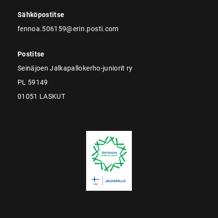
Sähköpostitse
fennoa.506159@erin.posti.com
Postitse
Seinäjoen Jalkapallokerho-juniorit ry
PL 59149
01051 LASKUT