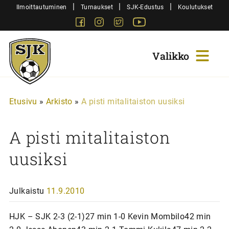
Siirry
|
|
|
Ilmoittautuminen
Turnaukset
SJK-Edustus
Koulutukset
sisältöön
Facebook
Instagram
Twitter
Youtube
Sjk-
Juniorit
Etusivu
»
Arkisto
»
A pisti mitalitaiston uusiksi
A pisti mitalitaiston
uusiksi
Julkaistu
11.9.2010
HJK – SJK 2-3 (2-1)27 min 1-0 Kevin Mombilo42 min