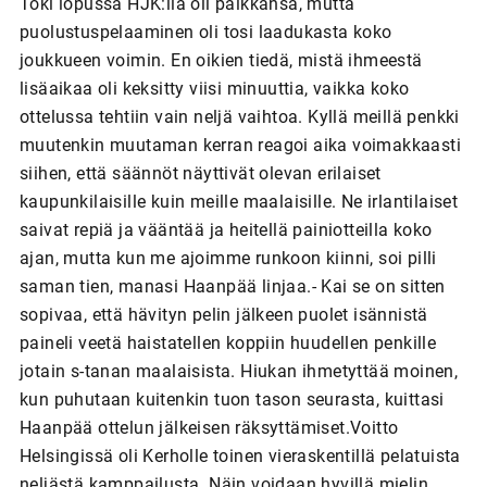
Toki lopussa HJK:lla oli paikkansa, mutta
puolustuspelaaminen oli tosi laadukasta koko
joukkueen voimin. En oikien tiedä, mistä ihmeestä
lisäaikaa oli keksitty viisi minuuttia, vaikka koko
ottelussa tehtiin vain neljä vaihtoa. Kyllä meillä penkki
muutenkin muutaman kerran reagoi aika voimakkaasti
siihen, että säännöt näyttivät olevan erilaiset
kaupunkilaisille kuin meille maalaisille. Ne irlantilaiset
saivat repiä ja vääntää ja heitellä painiotteilla koko
ajan, mutta kun me ajoimme runkoon kiinni, soi pilli
saman tien, manasi Haanpää linjaa.- Kai se on sitten
sopivaa, että hävityn pelin jälkeen puolet isännistä
paineli veetä haistatellen koppiin huudellen penkille
jotain s-tanan maalaisista. Hiukan ihmetyttää moinen,
kun puhutaan kuitenkin tuon tason seurasta, kuittasi
Haanpää ottelun jälkeisen räksyttämiset.Voitto
Helsingissä oli Kerholle toinen vieraskentillä pelatuista
neljästä kamppailusta. Näin voidaan hyvillä mielin