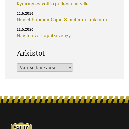
Kymmenes voitto putkeen naisille
22.6.2026
Naiset Suomen Cupin 8 parhaan joukkoon
22.6.2026
Naisten voittoputki venyy
Arkistot
Arkistot
SJK-