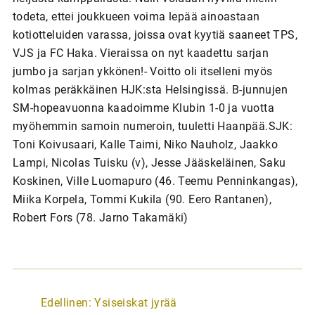
todeta, ettei joukkueen voima lepää ainoastaan
kotiotteluiden varassa, joissa ovat kyytiä saaneet TPS,
VJS ja FC Haka. Vieraissa on nyt kaadettu sarjan
jumbo ja sarjan ykkönen!- Voitto oli itselleni myös
kolmas peräkkäinen HJK:sta Helsingissä. B-junnujen
SM-hopeavuonna kaadoimme Klubin 1-0 ja vuotta
myöhemmin samoin numeroin, tuuletti Haanpää.SJK:
Toni Koivusaari, Kalle Taimi, Niko Nauholz, Jaakko
Lampi, Nicolas Tuisku (v), Jesse Jääskeläinen, Saku
Koskinen, Ville Luomapuro (46. Teemu Penninkangas),
Miika Korpela, Tommi Kukila (90. Eero Rantanen),
Robert Fors (78. Jarno Takamäki)
A
Edellinen:
Ysiseiskat jyrää
r