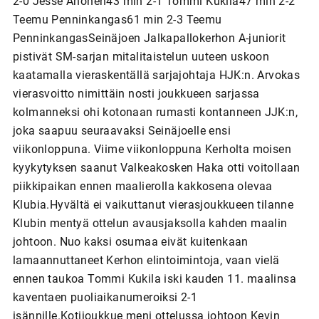
2-0 Jesse Ahonen43 min 2-1 Tommi Kukila47 min 2-2
Teemu Penninkangas61 min 2-3 Teemu
PenninkangasSeinäjoen Jalkapallokerhon A-juniorit
pistivät SM-sarjan mitalitaistelun uuteen uskoon
kaatamalla vieraskentällä sarjajohtaja HJK:n. Arvokas
vierasvoitto nimittäin nosti joukkueen sarjassa
kolmanneksi ohi kotonaan rumasti kontanneen JJK:n,
joka saapuu seuraavaksi Seinäjoelle ensi
viikonloppuna. Viime viikonloppuna Kerholta moisen
kyykytyksen saanut Valkeakosken Haka otti voitollaan
piikkipaikan ennen maalierolla kakkosena olevaa
Klubia.Hyvältä ei vaikuttanut vierasjoukkueen tilanne
Klubin mentyä ottelun avausjaksolla kahden maalin
johtoon. Nuo kaksi osumaa eivät kuitenkaan
lamaannuttaneet Kerhon elintoimintoja, vaan vielä
ennen taukoa Tommi Kukila iski kauden 11. maalinsa
kaventaen puoliaikanumeroiksi 2-1
isännille.Kotijoukkue meni ottelussa johtoon Kevin