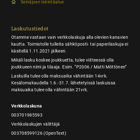
Seinäjoen leirintäalue
Laskutustiedot
Otamme vastaan vain verkkolaskuja alla olevien kanavien
kautta. Toimistolle tulleita sähköposti- tai paperilaskuja ei
käsitellä 1.11.2021 jälkeen.
Mikäli lasku koskee joukkuetta, tulee viitteessä olla
joukkueen nimi ja tilaaja. Esim. ”P2006 / Matti Möttönen”
Laskuilla tulee olla maksuaika vähintään 14vrk.
Kesälomakaudella 1.6.-31.7. lähetetyissä laskuissa
maksuaika tulee olla vähintään 21vrk.
Verkkolaskuna
003701985593
Verkkolaskujen välittäjä
003708599126 (OpenText)