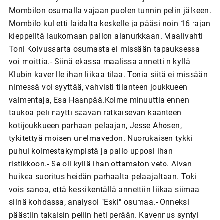
Mombilon osumalla vajaan puolen tunnin pelin jälkeen.
Mombilo kuljetti laidalta keskelle ja pääsi noin 16 rajan
kieppeiltä laukomaan pallon alanurkkaan. Maalivahti
Toni Koivusaarta osumasta ei missään tapauksessa
voi moittia.- Siinä ekassa maalissa annettiin kyllä
Klubin kaverille ihan liikaa tilaa. Tonia siitä ei missään
nimessä voi syyttää, vahvisti tilanteen joukkueen
valmentaja, Esa Haanpää.Kolme minuuttia ennen
taukoa peli näytti saavan ratkaisevan käänteen
kotijoukkueen parhaan pelaajan, Jesse Ahosen,
tykitettyä moisen unelmavedon. Nuorukaisen tykki
puhui kolmestakympistä ja pallo upposi ihan
ristikkoon.- Se oli kyllä ihan ottamaton veto. Aivan
huikea suoritus heidän parhaalta pelaajaltaan. Toki
vois sanoa, että keskikentällä annettiin liikaa siimaa
siinä kohdassa, analysoi "Eski" osumaa.- Onneksi
päästiin takaisin peliin heti perään. Kavennus syntyi