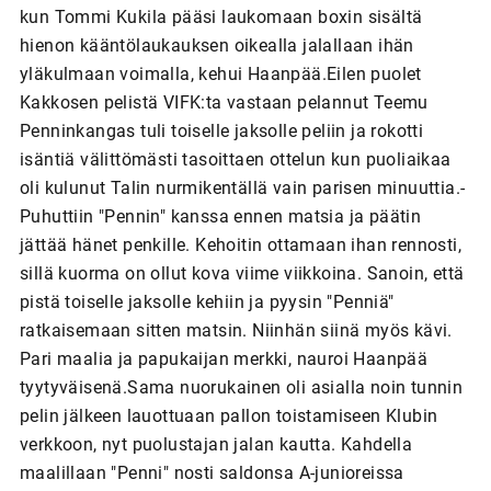
kun Tommi Kukila pääsi laukomaan boxin sisältä
hienon kääntölaukauksen oikealla jalallaan ihän
yläkulmaan voimalla, kehui Haanpää.Eilen puolet
Kakkosen pelistä VIFK:ta vastaan pelannut Teemu
Penninkangas tuli toiselle jaksolle peliin ja rokotti
isäntiä välittömästi tasoittaen ottelun kun puoliaikaa
oli kulunut Talin nurmikentällä vain parisen minuuttia.-
Puhuttiin "Pennin" kanssa ennen matsia ja päätin
jättää hänet penkille. Kehoitin ottamaan ihan rennosti,
sillä kuorma on ollut kova viime viikkoina. Sanoin, että
pistä toiselle jaksolle kehiin ja pyysin "Penniä"
ratkaisemaan sitten matsin. Niinhän siinä myös kävi.
Pari maalia ja papukaijan merkki, nauroi Haanpää
tyytyväisenä.Sama nuorukainen oli asialla noin tunnin
pelin jälkeen lauottuaan pallon toistamiseen Klubin
verkkoon, nyt puolustajan jalan kautta. Kahdella
maalillaan "Penni" nosti saldonsa A-junioreissa