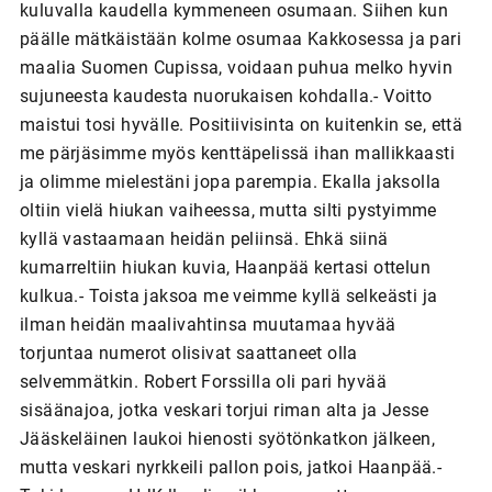
kuluvalla kaudella kymmeneen osumaan. Siihen kun
päälle mätkäistään kolme osumaa Kakkosessa ja pari
maalia Suomen Cupissa, voidaan puhua melko hyvin
sujuneesta kaudesta nuorukaisen kohdalla.- Voitto
maistui tosi hyvälle. Positiivisinta on kuitenkin se, että
me pärjäsimme myös kenttäpelissä ihan mallikkaasti
ja olimme mielestäni jopa parempia. Ekalla jaksolla
oltiin vielä hiukan vaiheessa, mutta silti pystyimme
kyllä vastaamaan heidän peliinsä. Ehkä siinä
kumarreltiin hiukan kuvia, Haanpää kertasi ottelun
kulkua.- Toista jaksoa me veimme kyllä selkeästi ja
ilman heidän maalivahtinsa muutamaa hyvää
torjuntaa numerot olisivat saattaneet olla
selvemmätkin. Robert Forssilla oli pari hyvää
sisäänajoa, jotka veskari torjui riman alta ja Jesse
Jääskeläinen laukoi hienosti syötönkatkon jälkeen,
mutta veskari nyrkkeili pallon pois, jatkoi Haanpää.-