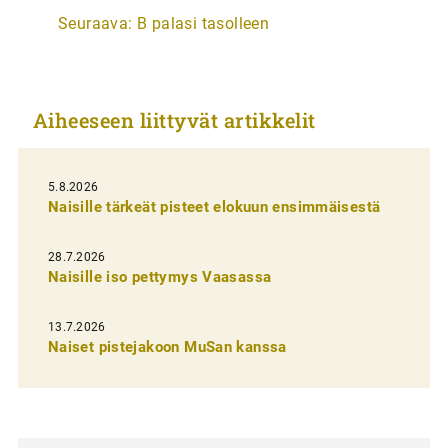
Seuraava:
B palasi tasolleen
t
i
k
Aiheeseen liittyvät artikkelit
k
e
l
5.8.2026
Naisille tärkeät pisteet elokuun ensimmäisestä
i
e
28.7.2026
n
Naisille iso pettymys Vaasassa
s
13.7.2026
e
Naiset pistejakoon MuSan kanssa
l
a
u