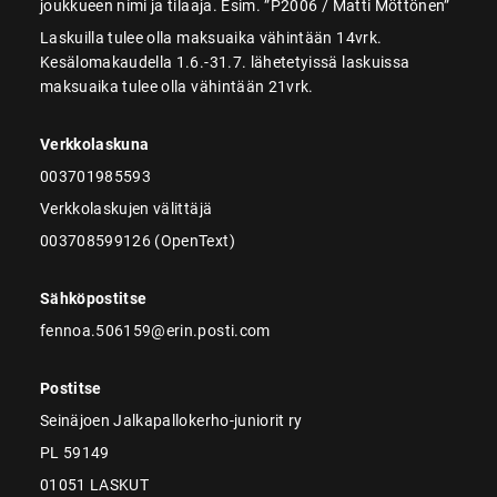
joukkueen nimi ja tilaaja. Esim. ”P2006 / Matti Möttönen”
Laskuilla tulee olla maksuaika vähintään 14vrk.
Kesälomakaudella 1.6.-31.7. lähetetyissä laskuissa
maksuaika tulee olla vähintään 21vrk.
Verkkolaskuna
003701985593
Verkkolaskujen välittäjä
003708599126 (OpenText)
Sähköpostitse
fennoa.506159@erin.posti.com
Postitse
Seinäjoen Jalkapallokerho-juniorit ry
PL 59149
01051 LASKUT