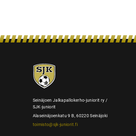
e
n
s
e
l
a
u
s
SJK-
juniorit
Seinäjoen Jalkapallokerho-juniorit ry /
SJK-juniorit
Alaseinäjoenkatu 9 B, 60220 Seinäjoki
toimisto@sjk-juniorit.fi