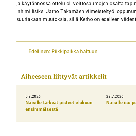
ja käytännössä ottelu oli voittosaumojen osalta tapu
inhimillisiksi Jarno Takamäen viimeisteltyö loppunum
suuriakaan muutoksia, sillä Kerho on edelleen viiden
A
Edellinen:
Piikkipaikka haltuun
r
t
Aiheeseen liittyvät artikkelit
i
k
5.8.2026
k
28.7.2026
Naisille tärkeät pisteet elokuun
Naisille iso 
e
ensimmäisestä
l
i