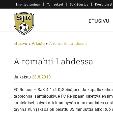
Siirry
|
|
|
Ilmoittautuminen
Turnaukset
SJK-Edustus
Koulutukset
sisältöön
Sjk-
ETUSIVU
Juniorit
Etusivu
»
Arkisto
»
A romahti Lahdessa
A romahti Lahdessa
Julkaistu
28.8.2010
FC Reipas – SJK 4-1 (4-0)Seinäjoen Jalkapallokerhon
tappionsa isäntäjoukkue FC Reippaan iskettyä ensim
Lahtelaiset saivat otteluun hyvän alun maalaten en
täynnä.Kun jaksoa oli pelattu 35 minuuttia alkoi tuo 