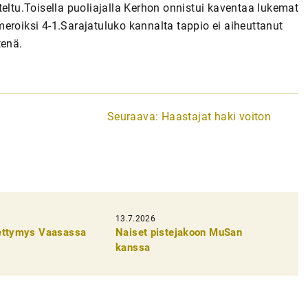
teltu.Toisella puoliajalla Kerhon onnistui kaventaa lukemat
eroiksi 4-1.Sarajatuluko kannalta tappio ei aiheuttanut
tenä.
Seuraava:
Haastajat haki voiton
13.7.2026
pettymys Vaasassa
Naiset pistejakoon MuSan
kanssa