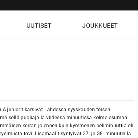
UUTISET
JOUKKUEET
 A-juniorit kärsivät Lahdessa syyskauden toisen
mäisellä puoliajalla viidessä minuutissa kolme osumaa.
simmäisen kerran jo ennen kuin kymmenen peliminuuttia oli
sysimusta tovi. Lisämaalit syntyivät 37. ja 38. minuuteilla