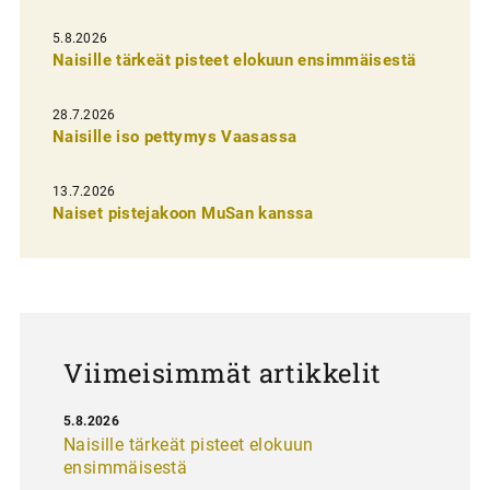
i
5.8.2026
e
Naisille tärkeät pisteet elokuun ensimmäisestä
n
s
28.7.2026
Naisille iso pettymys Vaasassa
e
l
13.7.2026
a
Naiset pistejakoon MuSan kanssa
u
s
Viimeisimmät artikkelit
5.8.2026
Naisille tärkeät pisteet elokuun
ensimmäisestä