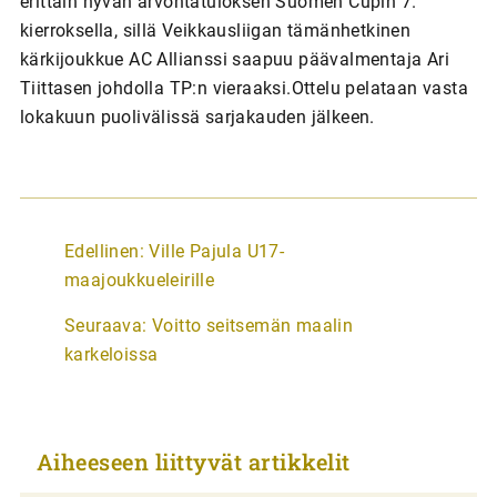
erittäin hyvän arvontatuloksen Suomen Cupin 7.
kierroksella, sillä Veikkausliigan tämänhetkinen
kärkijoukkue AC Allianssi saapuu päävalmentaja Ari
Tiittasen johdolla TP:n vieraaksi.Ottelu pelataan vasta
lokakuun puolivälissä sarjakauden jälkeen.
A
Edellinen:
Ville Pajula U17-
r
maajoukkueleirille
t
Seuraava:
Voitto seitsemän maalin
i
karkeloissa
k
k
e
Aiheeseen liittyvät artikkelit
l