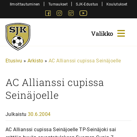
Siirry
|
|
|
Ilmoittautuminen
Turnaukset
SJK-Edustus
Koulutukset
sisältöön
Facebook
Instagram
Twitter
Youtube
Sjk-
Juniorit
Etusivu
»
Arkisto
»
AC Allianssi cupissa Seinäjoelle
AC Allianssi cupissa
Seinäjoelle
Julkaistu
30.6.2004
AC Allianssi cupissa Seinäjoelle TP-Seinäjoki sai