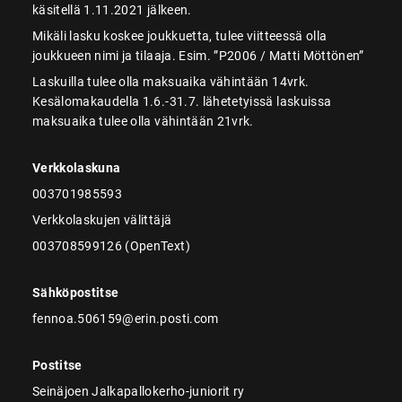
käsitellä 1.11.2021 jälkeen.
Mikäli lasku koskee joukkuetta, tulee viitteessä olla
joukkueen nimi ja tilaaja. Esim. ”P2006 / Matti Möttönen”
Laskuilla tulee olla maksuaika vähintään 14vrk.
Kesälomakaudella 1.6.-31.7. lähetetyissä laskuissa
maksuaika tulee olla vähintään 21vrk.
Verkkolaskuna
003701985593
Verkkolaskujen välittäjä
003708599126 (OpenText)
Sähköpostitse
fennoa.506159@erin.posti.com
Postitse
Seinäjoen Jalkapallokerho-juniorit ry