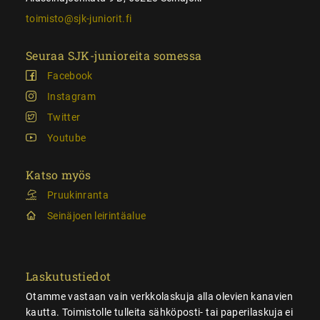
toimisto@sjk-juniorit.fi
Seuraa SJK-junioreita somessa
Facebook
Instagram
Twitter
Youtube
Katso myös
Pruukinranta
Seinäjoen leirintäalue
Laskutustiedot
Otamme vastaan vain verkkolaskuja alla olevien kanavien
kautta. Toimistolle tulleita sähköposti- tai paperilaskuja ei