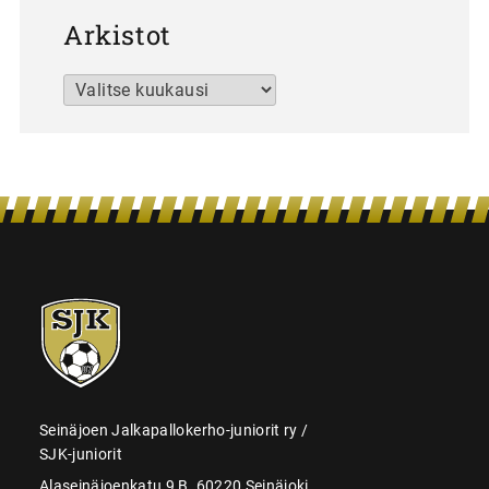
Arkistot
Arkistot
SJK-
juniorit
Seinäjoen Jalkapallokerho-juniorit ry /
SJK-juniorit
Alaseinäjoenkatu 9 B, 60220 Seinäjoki