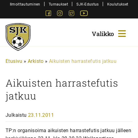
Siirry
|
|
|
Ilmoittautuminen
Turnaukset
SJK-Edustus
Koulutukset
sisältöön
Facebook
Instagram
Twitter
Youtube
Sjk-
Juniorit
Etusivu
»
Arkisto
»
Aikuisten harrastefutis jatkuu
Aikuisten harrastefutis
jatkuu
Julkaistu
23.11.2011
TP:n organisoima aikuisten harrastefutis jatkuu jälleen