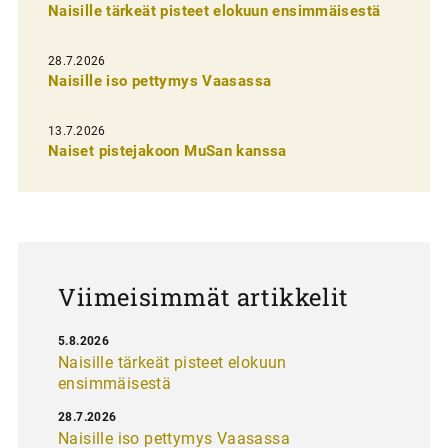
Naisille tärkeät pisteet elokuun ensimmäisestä
i
e
28.7.2026
n
Naisille iso pettymys Vaasassa
s
13.7.2026
e
Naiset pistejakoon MuSan kanssa
l
a
u
s
Viimeisimmät artikkelit
5.8.2026
Naisille tärkeät pisteet elokuun
ensimmäisestä
28.7.2026
Naisille iso pettymys Vaasassa