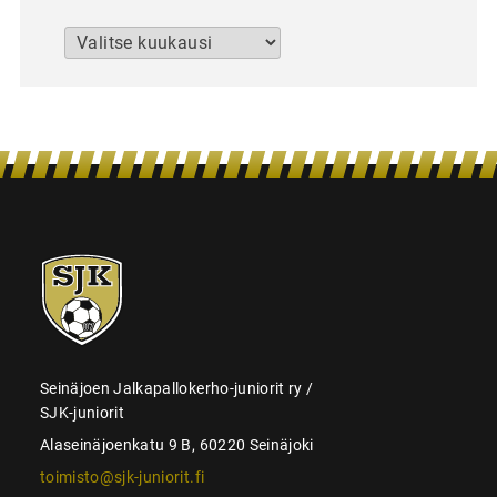
Arkistot
SJK-
juniorit
Seinäjoen Jalkapallokerho-juniorit ry /
SJK-juniorit
Alaseinäjoenkatu 9 B, 60220 Seinäjoki
toimisto@sjk-juniorit.fi