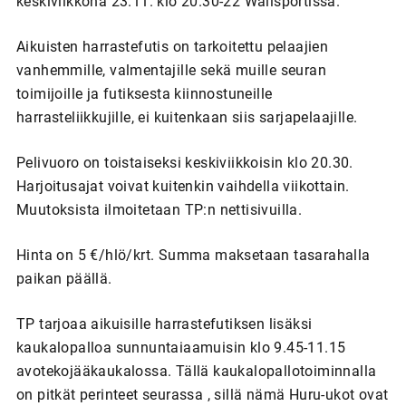
keskiviikkona 23.11. klo 20.30-22 Wallsportissa.
Aikuisten harrastefutis on tarkoitettu pelaajien
vanhemmille, valmentajille sekä muille seuran
toimijoille ja futiksesta kiinnostuneille
harrasteliikkujille, ei kuitenkaan siis sarjapelaajille.
Pelivuoro on toistaiseksi keskiviikkoisin klo 20.30.
Harjoitusajat voivat kuitenkin vaihdella viikottain.
Muutoksista ilmoitetaan TP:n nettisivuilla.
Hinta on 5 €/hlö/krt. Summa maksetaan tasarahalla
paikan päällä.
TP tarjoaa aikuisille harrastefutiksen lisäksi
kaukalopalloa sunnuntaiaamuisin klo 9.45-11.15
avotekojääkaukalossa. Tällä kaukalopallotoiminnalla
on pitkät perinteet seurassa , sillä nämä Huru-ukot ovat