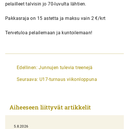
pelailleet talvisin jo 70-luvulta lähtien.
Pakkasraja on 15 astetta ja maksu vain 2 €/krt
Tervetuloa pelailemaan ja kuntoilemaan!
A
Edellinen:
Junnujen tulevia treenejä
r
Seuraava:
U17-turnaus viikonloppuna
t
i
k
Aiheeseen liittyvät artikkelit
k
e
l
5.8.2026