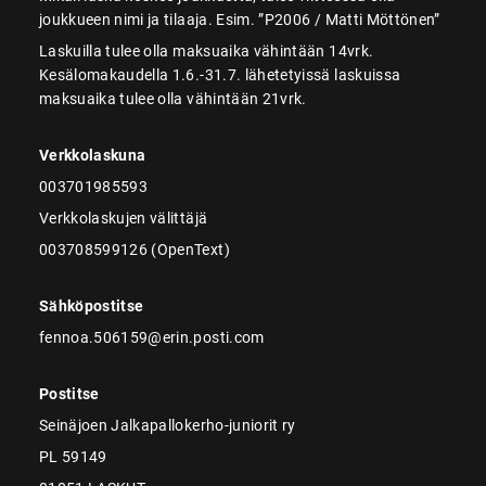
joukkueen nimi ja tilaaja. Esim. ”P2006 / Matti Möttönen”
Laskuilla tulee olla maksuaika vähintään 14vrk.
Kesälomakaudella 1.6.-31.7. lähetetyissä laskuissa
maksuaika tulee olla vähintään 21vrk.
Verkkolaskuna
003701985593
Verkkolaskujen välittäjä
003708599126 (OpenText)
Sähköpostitse
fennoa.506159@erin.posti.com
Postitse
Seinäjoen Jalkapallokerho-juniorit ry
PL 59149