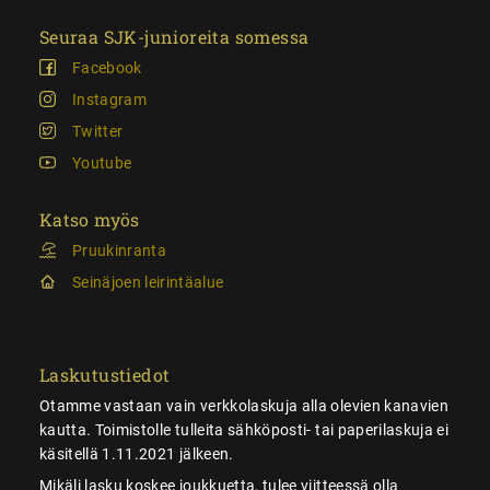
Seuraa SJK-junioreita somessa
Facebook
Instagram
Twitter
Youtube
Katso myös
Pruukinranta
Seinäjoen leirintäalue
Laskutustiedot
Otamme vastaan vain verkkolaskuja alla olevien kanavien
kautta. Toimistolle tulleita sähköposti- tai paperilaskuja ei
käsitellä 1.11.2021 jälkeen.
Mikäli lasku koskee joukkuetta, tulee viitteessä olla