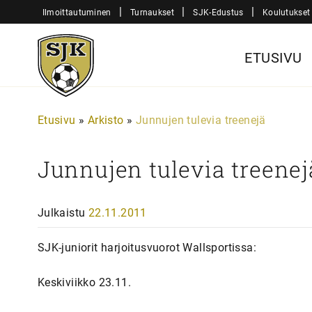
Siirry
|
|
|
Ilmoittautuminen
Turnaukset
SJK-Edustus
Koulutukset
sisältöön
Sjk-
ETUSIVU
Juniorit
Etusivu
»
Arkisto
»
Junnujen tulevia treenejä
Junnujen tulevia treenej
Julkaistu
22.11.2011
SJK-juniorit harjoitusvuorot Wallsportissa:
Keskiviikko 23.11.