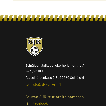
i
e
n
s
e
SJK-
l
juniorit
a
u
s
Seinäjoen Jalkapallokerho-juniorit ry /
SJK-juniorit
Alaseinäjoenkatu 9 B, 60220 Seinäjoki
toimisto@sjk-juniorit.fi
Seuraa SJK-junioreita somessa
Facebook