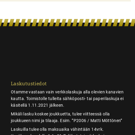
Laskutustiedot
Otamme vastaan vain verkkolaskuja alla olevien kanavien
kautta. Toimistolle tulleita sähköposti- tai paperilaskuja ei
käsitellä 1.11.2021 jälkeen.
Mikäli lasku koskee joukkuetta, tulee viitteessä olla
joukkueen nimi ja tilaaja. Esim. ”P2006 / Matti Möttönen”
Laskuilla tulee olla maksuaika vähintään 14vrk.