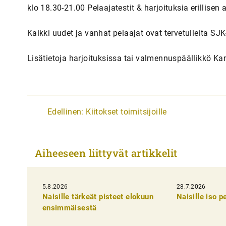
klo 18.30-21.00 Pelaajatestit & harjoituksia erillise
Kaikki uudet ja vanhat pelaajat ovat tervetulleita SJK
Lisätietoja harjoituksissa tai valmennuspäällikkö Ka
A
Edellinen:
Kiitokset toimitsijoille
r
t
Aiheeseen liittyvät artikkelit
i
k
5.8.2026
k
28.7.2026
Naisille tärkeät pisteet elokuun
Naisille iso 
e
ensimmäisestä
l