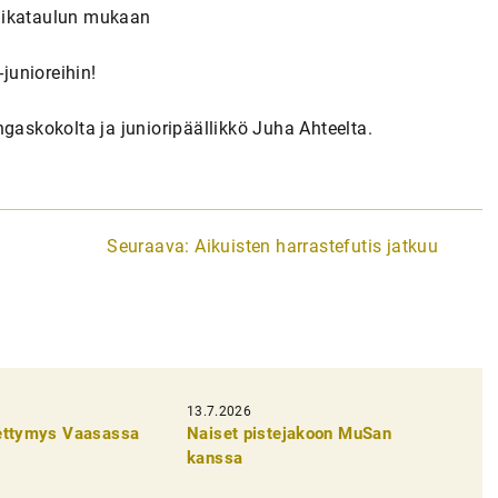
n aikataulun mukaan
-junioreihin!
ngaskokolta ja junioripäällikkö Juha Ahteelta.
Seuraava:
Aikuisten harrastefutis jatkuu
13.7.2026
pettymys Vaasassa
Naiset pistejakoon MuSan
kanssa