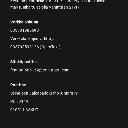
Kesälomakaudella 1.6.-31.7. lähetetyissä laskuissa
maksuaika tulee olla vähintään 21vrk.
Verkkolaskuna
003701985593
Verkkolaskujen välittäjä
003708599126 (OpenText)
Sähköpostitse
fennoa.506159@erin.posti.com
Postitse
Seinäjoen Jalkapallokerho-juniorit ry
PL 59149
01051 LASKUT