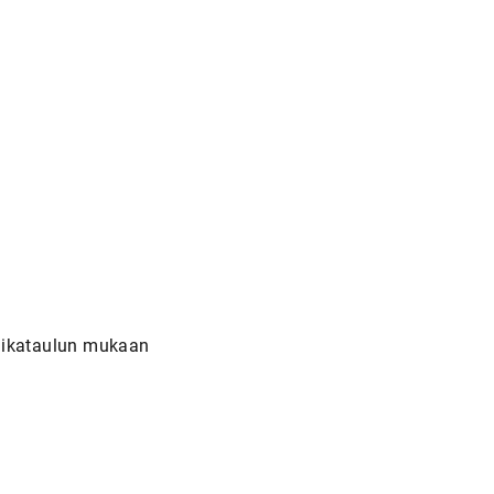
n aikataulun mukaan