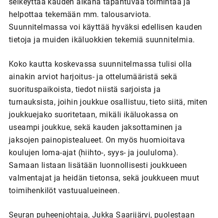
selkeyttää kauden aikana tapahtuvaa toimintaa ja
helpottaa tekemään mm. talousarviota.
Suunnitelmassa voi käyttää hyväksi edellisen kauden
tietoja ja muiden ikäluokkien tekemiä suunnitelmia.
Koko kautta koskevassa suunnitelmassa tulisi olla
ainakin arviot harjoitus- ja ottelumääristä sekä
suorituspaikoista, tiedot niistä sarjoista ja
turnauksista, joihin joukkue osallistuu, tieto siitä, miten
joukkuejako suoritetaan, mikäli ikäluokassa on
useampi joukkue, sekä kauden jaksottaminen ja
jaksojen painopistealueet. On myös huomioitava
koulujen loma-ajat (hiihto-, syys- ja joululoma).
Samaan listaan lisätään luonnollisesti joukkueen
valmentajat ja heidän tietonsa, sekä joukkueen muut
toimihenkilöt vastuualueineen.
Seuran puheenjohtaja, Jukka Saarijärvi, puolestaan