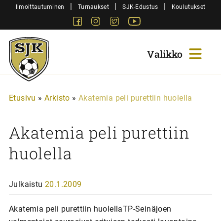
Siirry
|
|
|
Ilmoittautuminen
Turnaukset
SJK-Edustus
Koulutukset
sisältöön
Facebook
Instagram
Twitter
Youtube
Sjk-
Juniorit
Etusivu
»
Arkisto
»
Akatemia peli purettiin huolella
Akatemia peli purettiin
huolella
Julkaistu
20.1.2009
Akatemia peli purettiin huolellaTP-Seinäjoen