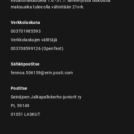
Kesälomakaudella 1.6.-31.7. lähetetyissä laskuissa
maksuaika tulee olla vähintään 21vrk.
Verkkolaskuna
003701985593
Verkkolaskujen välittäjä
003708599126 (OpenText)
Sähköpostitse
fennoa.506159@erin.posti.com
Postitse
Seinäjoen Jalkapallokerho-juniorit ry
PL 59149
01051 LASKUT