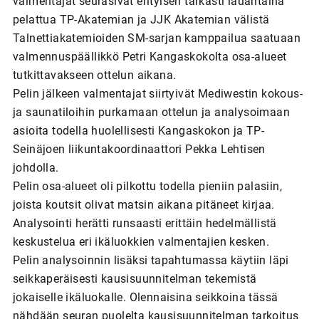
valmentajat seurasivat erityisen tarkasti lauantaina
pelattua TP-Akatemian ja JJK Akatemian välistä
Talnettiakatemioiden SM-sarjan kamppailua saatuaan
valmennuspäällikkö Petri Kangaskokolta osa-alueet
tutkittavakseen ottelun aikana.
Pelin jälkeen valmentajat siirtyivät Mediwestin kokous-
ja saunatiloihin purkamaan ottelun ja analysoimaan
asioita todella huolellisesti Kangaskokon ja TP-
Seinäjoen liikuntakoordinaattori Pekka Lehtisen
johdolla.
Pelin osa-alueet oli pilkottu todella pieniin palasiin,
joista koutsit olivat matsin aikana pitäneet kirjaa.
Analysointi herätti runsaasti erittäin hedelmällistä
keskustelua eri ikäluokkien valmentajien kesken.
Pelin analysoinnin lisäksi tapahtumassa käytiin läpi
seikkaperäisesti kausisuunnitelman tekemistä
jokaiselle ikäluokalle. Olennaisina seikkoina tässä
nähdään seuran puolelta kausisuunnitelman tarkoitus