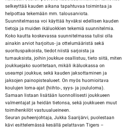
selkeyttää kauden aikana tapahtuvaa toimintaa ja
helpottaa tekemään mm. talousarviota.
Suunnitelmassa voi käyttää hyväksi edellisen kauden
tietoja ja muiden ikäluokkien tekemiä suunnitelmia.
Koko kautta koskevassa suunnitelmassa tulisi olla
ainakin arviot harjoitus- ja ottelumääristä sekä
suorituspaikoista, tiedot niistä sarjoista ja
turnauksista, joihin joukkue osallistuu, tieto siitä, miten
joukkuejako suoritetaan, mikäli ikäluokassa on
useampi joukkue, sekä kauden jaksottaminen ja
jaksojen painopistealueet. On myös huomioitava
koulujen loma-ajat (hiihto-, syys- ja joululoma).
Samaan listaan lisätään luonnollisesti joukkueen
valmentajat ja heidän tietonsa, sekä joukkueen muut
toimihenkilöt vastuualueineen.
Seuran puheenjohtaja, Jukka Saarijärvi, puolestaan
kävi esittelemässä kesällä pelattavan Tigers –