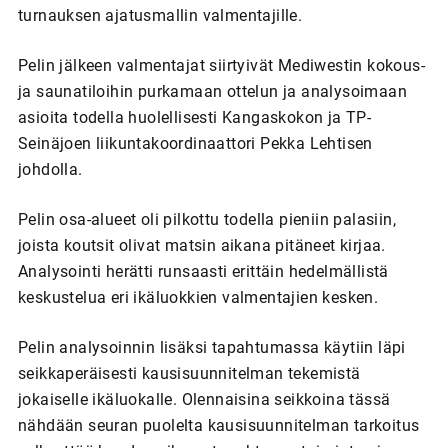
turnauksen ajatusmallin valmentajille.
Pelin jälkeen valmentajat siirtyivät Mediwestin kokous-
ja saunatiloihin purkamaan ottelun ja analysoimaan
asioita todella huolellisesti Kangaskokon ja TP-
Seinäjoen liikuntakoordinaattori Pekka Lehtisen
johdolla.
Pelin osa-alueet oli pilkottu todella pieniin palasiin,
joista koutsit olivat matsin aikana pitäneet kirjaa.
Analysointi herätti runsaasti erittäin hedelmällistä
keskustelua eri ikäluokkien valmentajien kesken.
Pelin analysoinnin lisäksi tapahtumassa käytiin läpi
seikkaperäisesti kausisuunnitelman tekemistä
jokaiselle ikäluokalle. Olennaisina seikkoina tässä
nähdään seuran puolelta kausisuunnitelman tarkoitus