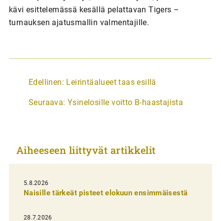
kävi esittelemässä kesällä pelattavan Tigers –
turnauksen ajatusmallin valmentajille.
A
Edellinen:
Leirintäalueet taas esillä
r
Seuraava:
Ysinelosille voitto B-haastajista
t
i
k
Aiheeseen liittyvät artikkelit
k
e
l
5.8.2026
Naisille tärkeät pisteet elokuun ensimmäisestä
i
e
28.7.2026