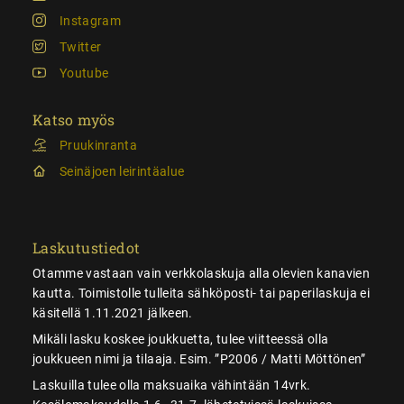
Instagram
Twitter
Youtube
Katso myös
Pruukinranta
Seinäjoen leirintäalue
Laskutustiedot
Otamme vastaan vain verkkolaskuja alla olevien kanavien
kautta. Toimistolle tulleita sähköposti- tai paperilaskuja ei
käsitellä 1.11.2021 jälkeen.
Mikäli lasku koskee joukkuetta, tulee viitteessä olla
joukkueen nimi ja tilaaja. Esim. ”P2006 / Matti Möttönen”
Laskuilla tulee olla maksuaika vähintään 14vrk.