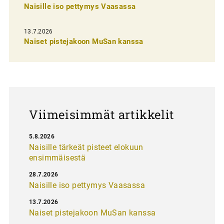
n
Naisille iso pettymys Vaasassa
s
13.7.2026
e
Naiset pistejakoon MuSan kanssa
l
a
u
s
Viimeisimmät artikkelit
5.8.2026
Naisille tärkeät pisteet elokuun
ensimmäisestä
28.7.2026
Naisille iso pettymys Vaasassa
13.7.2026
Naiset pistejakoon MuSan kanssa