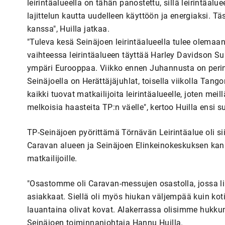
leirintäalueella on tähän panostettu, sillä leirintäalu
lajittelun kautta uudelleen käyttöön ja energiaksi.
kanssa", Huilla jatkaa.
"Tuleva kesä Seinäjoen leirintäalueella tulee olema
vaihteessa leirintäalueen täyttää Harley Davidson S
ympäri Eurooppaa. Viikko ennen Juhannusta on perint
Seinäjoella on Herättäjäjuhlat, toisella viikolla Ta
kaikki tuovat matkailijoita leirintäalueelle, joten mei
melkoisia haasteita TP:n väelle", kertoo Huilla ensi s
TP-Seinäjoen pyörittämä Törnävän Leirintäalue oli si
Caravan alueen ja Seinäjoen Elinkeinokeskuksen kan
matkailijoille.
"Osastomme oli Caravan-messujen osastolla, jossa 
asiakkaat. Siellä oli myös hiukan väljempää kuin kot
lauantaina olivat kovat. Alakerrassa olisimme hukku
Seinäjoen toiminnanjohtaja Hannu Huilla.