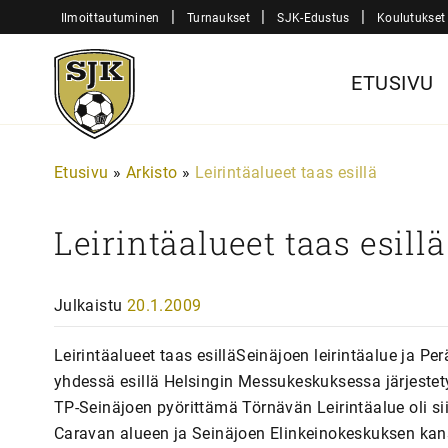
Siirry
|
|
|
Ilmoittautuminen
Turnaukset
SJK-Edustus
Koulutukset
sisältöön
Sjk-
ETUSIVU
Juniorit
Etusivu
»
Arkisto
»
Leirintäalueet taas esillä
Leirintäalueet taas esillä
Julkaistu
20.1.2009
Leirintäalueet taas esilläSeinäjoen leirintäalue ja Per
yhdessä esillä Helsingin Messukeskuksessa järjestet
TP-Seinäjoen pyörittämä Törnävän Leirintäalue oli si
Caravan alueen ja Seinäjoen Elinkeinokeskuksen kan