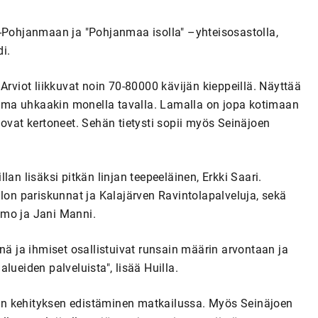
elä-Pohjanmaan ja "Pohjanmaa isolla" –yhteisosastolla,
di.
Arviot liikkuvat noin 70-80000 kävijän kieppeillä. Näyttää
 lama uhkaakin monella tavalla. Lamalla on jopa kotimaan
 ovat kertoneet. Sehän tietysti sopii myös Seinäjoen
an lisäksi pitkän linjan teepeeläinen, Erkki Saari.
alon pariskunnat ja Kalajärven Ravintolapalveluja, sekä
amo ja Jani Manni.
nä ja ihmiset osallistuivat runsain määrin arvontaan ja
lueiden palveluista", lisää Huilla.
än kehityksen edistäminen matkailussa. Myös Seinäjoen