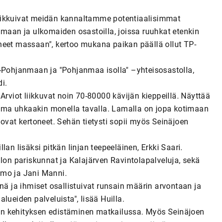
liikkuivat meidän kannaltamme potentiaalisimmat
imaan ja ulkomaiden osastoilla, joissa ruuhkat etenkin
neet massaan", kertoo mukana paikan päällä ollut TP-
elä-Pohjanmaan ja "Pohjanmaa isolla" –yhteisosastolla,
di.
Arviot liikkuvat noin 70-80000 kävijän kieppeillä. Näyttää
 lama uhkaakin monella tavalla. Lamalla on jopa kotimaan
 ovat kertoneet. Sehän tietysti sopii myös Seinäjoen
an lisäksi pitkän linjan teepeeläinen, Erkki Saari.
alon pariskunnat ja Kalajärven Ravintolapalveluja, sekä
amo ja Jani Manni.
nä ja ihmiset osallistuivat runsain määrin arvontaan ja
lueiden palveluista", lisää Huilla.
än kehityksen edistäminen matkailussa. Myös Seinäjoen