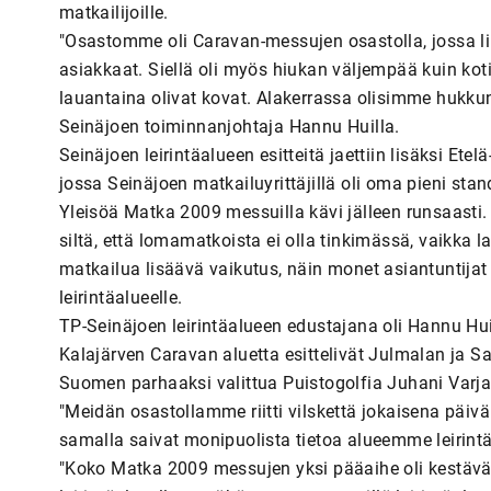
matkailijoille.
"Osastomme oli Caravan-messujen osastolla, jossa 
asiakkaat. Siellä oli myös hiukan väljempää kuin kot
lauantaina olivat kovat. Alakerrassa olisimme hukku
Seinäjoen toiminnanjohtaja Hannu Huilla.
Seinäjoen leirintäalueen esitteitä jaettiin lisäksi Et
jossa Seinäjoen matkailuyrittäjillä oli oma pieni stan
Yleisöä Matka 2009 messuilla kävi jälleen runsaasti. 
siltä, että lomamatkoista ei olla tinkimässä, vaikka
matkailua lisäävä vaikutus, näin monet asiantuntijat
leirintäalueelle.
TP-Seinäjoen leirintäalueen edustajana oli Hannu Huill
Kalajärven Caravan aluetta esittelivät Julmalan ja S
Suomen parhaaksi valittua Puistogolfia Juhani Varj
"Meidän osastollamme riitti vilskettä jokaisena päivä
samalla saivat monipuolista tietoa alueemme leirintäa
"Koko Matka 2009 messujen yksi pääaihe oli kestäv