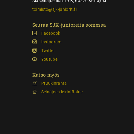
Alaseinäjoenkatu 9 B, 60220 Seinäjoki
toimisto@sjk-juniorit.fi
Seuraa SJK-junioreita somessa
Facebook
Instagram
Twitter
Youtube
Katso myös
Pruukinranta
Seinäjoen leirintäalue