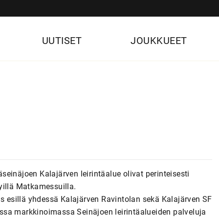
UUTISET
JOUKKUEET
äseinäjoen Kalajärven leirintäalue olivat perinteisesti
yillä Matkamessuilla.
is esillä yhdessä Kalajärven Ravintolan sekä Kalajärven SF
ssa markkinoimassa Seinäjoen leirintäalueiden palveluja