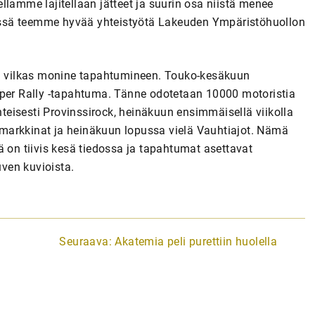
eellamme lajitellaan jätteet ja suurin osa niistä menee
 Tässä teemme hyvää yhteistyötä Lakeuden Ympäristöhuollon
an vilkas monine tapahtumineen. Touko-kesäkuun
uper Rally -tapahtuma. Tänne odotetaan 10000 motoristia
eisesti Provinssirock, heinäkuun ensimmäisellä viikolla
ngomarkkinat ja heinäkuun lopussa vielä Vauhtiajot. Nämä
llä on tiivis kesä tiedossa ja tapahtumat asettavat
uven kuvioista.
Seuraava:
Akatemia peli purettiin huolella