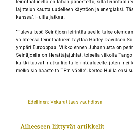
leirintäalueella on tähän panostettu, sillä leirintäalu
lajittelun kautta uudelleen käyttöön ja energiaksi.
kanssa", Huilla jatkaa.
"Tuleva kesä Seinäjoen leirintäalueella tulee olema
vaihteessa leirintäalueen täyttää Harley Davidson S
ympäri Eurooppaa. Viikko ennen Juhannusta on perint
Seinäjoella on Herättäjäjuhlat, toisella viikolla Ta
kaikki tuovat matkailijoita leirintäalueelle, joten mei
melkoisia haasteita TP:n väelle", kertoo Huilla ensi s
A
Edellinen:
Vekarat taas vauhdissa
r
t
Aiheeseen liittyvät artikkelit
i