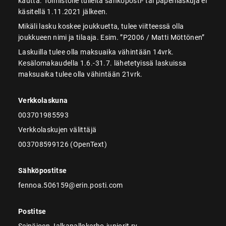
kautta. Toimistolle tulleita sähköposti- tai paperilaskuja ei
käsitellä 1.11.2021 jälkeen.
Mikäli lasku koskee joukkuetta, tulee viitteessä olla
joukkueen nimi ja tilaaja. Esim. ”P2006 / Matti Möttönen”
Laskuilla tulee olla maksuaika vähintään 14vrk.
Kesälomakaudella 1.6.-31.7. lähetetyissä laskuissa
maksuaika tulee olla vähintään 21vrk.
Verkkolaskuna
003701985593
Verkkolaskujen välittäjä
003708599126 (OpenText)
Sähköpostitse
fennoa.506159@erin.posti.com
Postitse
Seinäjoen Jalkapallokerho-juniorit ry