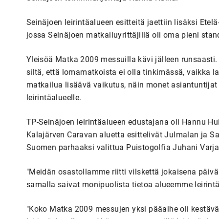
Seinäjoen leirintäalueen esitteitä jaettiin lisäksi Et
jossa Seinäjoen matkailuyrittäjillä oli oma pieni stan
Yleisöä Matka 2009 messuilla kävi jälleen runsaasti. 
siltä, että lomamatkoista ei olla tinkimässä, vaikka
matkailua lisäävä vaikutus, näin monet asiantuntijat
leirintäalueelle.
TP-Seinäjoen leirintäalueen edustajana oli Hannu Huill
Kalajärven Caravan aluetta esittelivät Julmalan ja S
Suomen parhaaksi valittua Puistogolfia Juhani Varj
"Meidän osastollamme riitti vilskettä jokaisena päivä
samalla saivat monipuolista tietoa alueemme leirintäa
"Koko Matka 2009 messujen yksi pääaihe oli kestäv