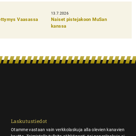
13.7.2026
pettymys Vaasassa
Naiset pistejakoon MuSan
kanssa
Laskutustiedot
Otamme vastaan vain verkkolaskuja alla olevien kanavien