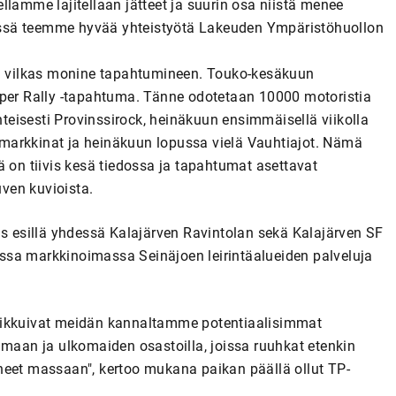
eellamme lajitellaan jätteet ja suurin osa niistä menee
 Tässä teemme hyvää yhteistyötä Lakeuden Ympäristöhuollon
an vilkas monine tapahtumineen. Touko-kesäkuun
uper Rally -tapahtuma. Tänne odotetaan 10000 motoristia
eisesti Provinssirock, heinäkuun ensimmäisellä viikolla
ngomarkkinat ja heinäkuun lopussa vielä Vauhtiajot. Nämä
llä on tiivis kesä tiedossa ja tapahtumat asettavat
uven kuvioista.
is esillä yhdessä Kalajärven Ravintolan sekä Kalajärven SF
ssa markkinoimassa Seinäjoen leirintäalueiden palveluja
liikkuivat meidän kannaltamme potentiaalisimmat
imaan ja ulkomaiden osastoilla, joissa ruuhkat etenkin
neet massaan", kertoo mukana paikan päällä ollut TP-