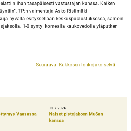
 pelattiin ihan tasapäisesti vastustajan kanssa. Kaiken
käyntiin", TP:n valmentaja Asko Ristimäki
kuja hyvällä esityksellään keskuspuolustuksessa, samoin
sjaksolla. 1-0 syntyi komealla kaukovedolla yläputken
Seuraava:
Kakkosen lohkojako selvä
13.7.2026
pettymys Vaasassa
Naiset pistejakoon MuSan
kanssa