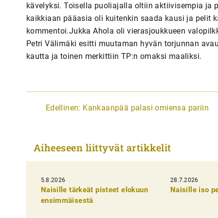
kävelyksi. Toisella puoliajalla oltiin aktiivisempia ja
kaikkiaan pääasia oli kuitenkin saada kausi ja pelit 
kommentoi.Jukka Ahola oli vierasjoukkueen valopilk
Petri Välimäki esitti muutaman hyvän torjunnan avau
kautta ja toinen merkittiin TP:n omaksi maaliksi.
A
Edellinen:
Kankaanpää palasi omiensa pariin
r
t
Aiheeseen liittyvät artikkelit
i
k
5.8.2026
k
28.7.2026
Naisille tärkeät pisteet elokuun
Naisille iso 
e
ensimmäisestä
l