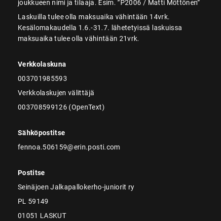
joukkueen nimi ja tilaaja. Esim. ”P2006 / Matti Möttönen”
Laskuilla tulee olla maksuaika vähintään 14vrk.
Kesälomakaudella 1.6.-31.7. lähetetyissä laskuissa
maksuaika tulee olla vähintään 21vrk.
Verkkolaskuna
003701985593
Verkkolaskujen välittäjä
003708599126 (OpenText)
Sähköpostitse
fennoa.506159@erin.posti.com
Postitse
Seinäjoen Jalkapallokerho-juniorit ry
PL 59149
01051 LASKUT