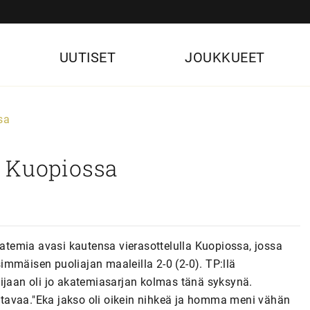
UUTISET
JOUKKUEET
sa
 Kuopiossa
temia avasi kautensa vierasottelulla Kuopiossa, jossa
mmäisen puoliajan maaleilla 2-0 (2-0). TP:llä
sijaan oli jo akatemiasarjan kolmas tänä syksynä.
rattavaa."Eka jakso oli oikein nihkeä ja homma meni vähän