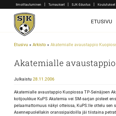
Siirry
|
|
|
Ilmoittautuminen
Turnaukset
SJK-Edustus
Koulutukset
sisältöön
Sjk-
ETUSIVU
Juniorit
Etusivu
»
Arkisto
»
Akatemialle avaustappio Kuopios
Akatemialle avaustappio
Julkaistu
28.11.2006
Akatemialle avaustappio Kuopiossa TP-Seinäjoen Aka
kotijoukkue KuPS Akatemia vei SM-sarjan pisteet ensi
pelaamattomuus näkyi otteissa, KuPS:lle ottelu sen 
Asennepuolellakin oranssipaidoilla jäi tiistaina pet