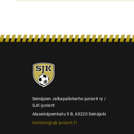
i
e
n
s
e
l
a
SJK-
u
juniorit
s
Seinäjoen Jalkapallokerho-juniorit ry /
SJK-juniorit
Alaseinäjoenkatu 9 B, 60220 Seinäjoki
toimisto@sjk-juniorit.fi